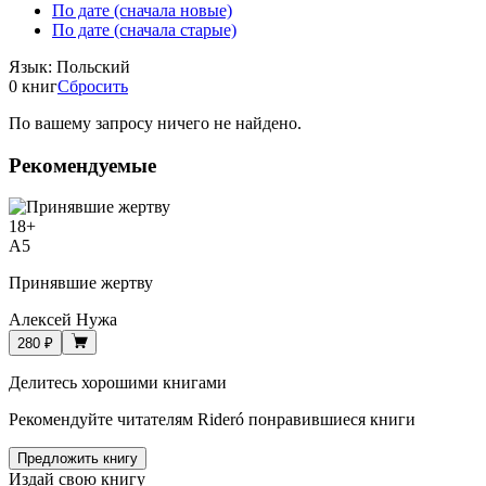
По дате (сначала новые)
По дате (сначала старые)
Язык
:
Польский
0 книг
Сбросить
По вашему запросу ничего не найдено.
Рекомендуемые
18
+
A5
Принявшие жертву
Алексей Нужа
280 ₽
Делитесь хорошими книгами
Рекомендуйте читателям Rideró понравившиеся книги
Предложить книгу
Издай свою книгу