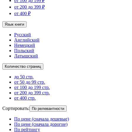
от 100 до 199 ₽
от 200 до 399 ₽
от 400 ₽
Язык книги
Русский
Английский
Немецкий
Польский
Латышский
Количество страниц
до 50 стр.
от 50 до 99 стр.
от 100 до 199 стр.
от 200 до 399 стр.
от 400 стр.
Сортировать
:
По релевантности
По цене (сначала дешевые)
По цене (сначала дорогие)
По рейтингу