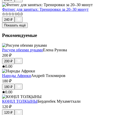
Фитнес для занятых: Тренировки за 20–30 минут
0.0
240
₽
Показать ещё
Рекомендуемые
Рисуем обеими руками
Елена Рунова
200
₽
200
₽
0.0
0
Народы Африки
Андрей Тихомиров
180
₽
180
₽
0.0
0
КӨҢІЛ ТОЛҚЫНЫ
Берденбек Мухаметхали
120
₽
120
₽