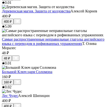
0.0
1
Деревенская магия. Защита от колдовства
Алексей Корнев
400
₽
400
₽
5.0
9
Самые распространенные неправильные глаголы английского
языка с переводом в рифмованных упражнениях
Т. Олива
Моралес
48
₽
48
₽
0.0
1
Большой Ключ царя Соломона
160
₽
160
₽
0.0
2
Лес Чудес
Алексей Шипицин
400
₽
400
₽