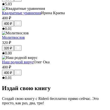
5.0
3
Квадратные уравнения
Ирина Краева
400
₽
400
₽
0.0
1
Молитвослов
320
₽
320
₽
0.0
0
Наш родной вирус
Олег Ока
400
₽
400
₽
0.0
1
Издай свою книгу
Создай свою книгу с Rideró бесплатно прямо сейчас. Это
просто, как раз, два, три!