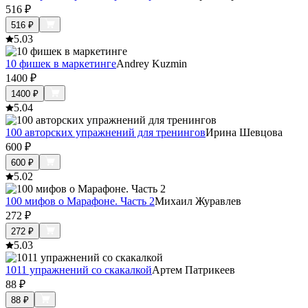
516
₽
516
₽
5.0
3
10 фишек в маркетинге
Andrey Kuzmin
1400
₽
1400
₽
5.0
4
100 авторских упражнений для тренингов
Ирина Шевцова
600
₽
600
₽
5.0
2
100 мифов о Марафоне. Часть 2
Михаил Журавлев
272
₽
272
₽
5.0
3
1011 упражнений со скакалкой
Артем Патрикеев
88
₽
88
₽