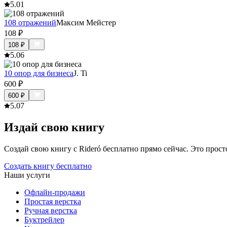
5.0
1
108 отражений
Максим Мейстер
108
₽
108
₽
5.0
6
10 опор для бизнеса
J. Ti
600
₽
600
₽
5.0
7
Издай свою книгу
Создай свою книгу с Rideró бесплатно прямо сейчас. Это просто,
Создать книгу бесплатно
Наши услуги
Офлайн-продажи
Простая верстка
Ручная верстка
Буктрейлер