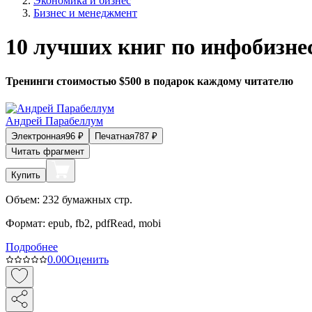
Экономика и бизнес
Бизнес и менеджмент
10 лучших книг по инфобизне
Тренинги стоимостью $500 в подарок каждому читателю
Андрей Парабеллум
Электронная
96
₽
Печатная
787
₽
Читать фрагмент
Купить
Объем:
232
бумажных стр.
Формат:
epub, fb2, pdfRead, mobi
Подробнее
0.0
0
Оценить