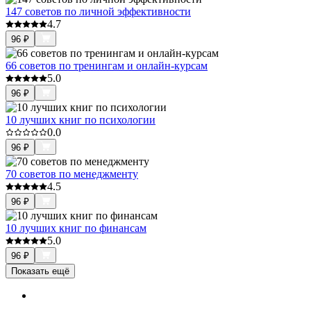
147 советов по личной эффективности
4.7
96
₽
66 советов по тренингам и онлайн-курсам
5.0
96
₽
10 лучших книг по психологии
0.0
96
₽
70 советов по менеджменту
4.5
96
₽
10 лучших книг по финансам
5.0
96
₽
Показать ещё