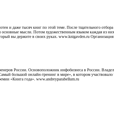
сотен и даже тысяч книг по этой теме. После тщательного отбо
 основные мысли. Потом художественным языком каждая из них б
торый вы держите в своих руках. www.knigavden.ru Организация
неров России. Основоположник инфобизнеса в России. Владелец
«Самый большой онлайн-тренинг в мире», в котором участвовало
премии «Книга года». www.andreyparabellum.ru