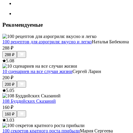
Рекомендуемые
100 рецептов для аэрогриля: вкусно и легко
Наталья Бибекина
288
₽
288
₽
5.0
8
10 сценариев на все случаи жизни
Сергей Ларин
200
₽
200
₽
5.0
5
108 Буддийских Сказаний
160
₽
160
₽
3.0
3
100 секретов кратного роста прибыли
Мария Сергеева