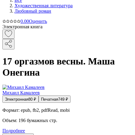
Все
Художественная литература
Любовный роман
0.0
0
Оценить
Электронная книга
17 оргазмов весны. Маша
Онегина
Михаил Камалеев
Электронная
80
₽
Печатная
749
₽
Формат:
epub, fb2, pdfRead, mobi
Объем:
196
бумажных стр.
Подробнее