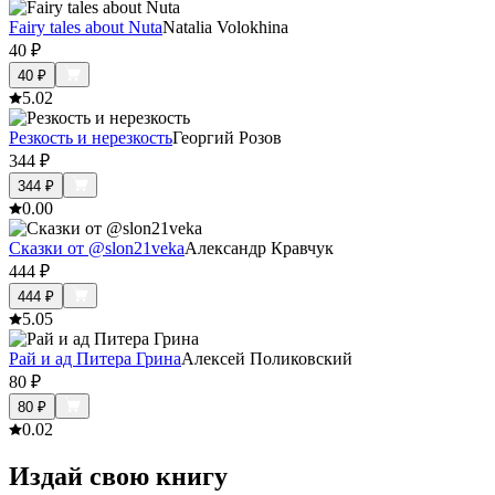
Fairy tales about Nuta
Natalia Volokhina
40
₽
40
₽
5.0
2
Резкость и нерезкость
Георгий Розов
344
₽
344
₽
0.0
0
Сказки от @slon21veka
Александр Кравчук
444
₽
444
₽
5.0
5
Рай и ад Питера Грина
Алексей Поликовский
80
₽
80
₽
0.0
2
Издай свою книгу