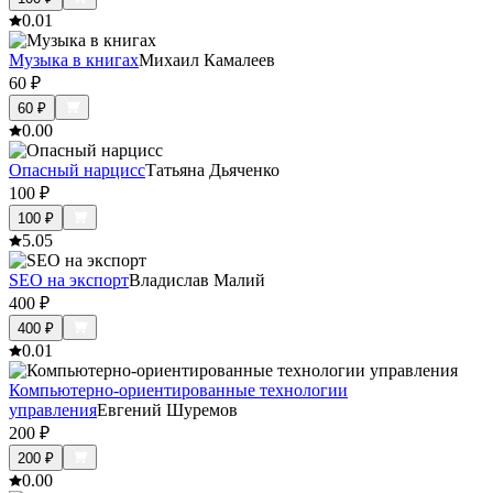
0.0
1
Музыка в книгах
Михаил Камалеев
60
₽
60
₽
0.0
0
Опасный нарцисс
Tатьяна Дьяченко
100
₽
100
₽
5.0
5
SEO на экспорт
Владислав Малий
400
₽
400
₽
0.0
1
Компьютерно-ориентированные технологии
управления
Евгений Шуремов
200
₽
200
₽
0.0
0