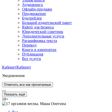
Тираж книги
Аудиокнига
Офлайн-продажи
Продвижение
Буктрейлер
Большой издательский пакет
Rideró для бизнеса
Юридический советник
Дополнительные услуги
Расшифровка текста
Перевод
Книги в аэропортах
Публикация
Все услуги
Кабинет
Кабинет
Уведомления
Отметить все как прочитанные
Показать ещё
18
+