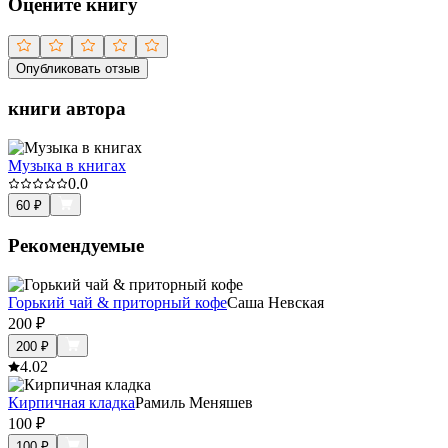
Оцените книгу
Опубликовать отзыв
книги автора
Музыка в книгах
0.0
60
₽
Рекомендуемые
Горький чай & приторный кофе
Саша Невская
200
₽
200
₽
4.0
2
Кирпичная кладка
Рамиль Меняшев
100
₽
100
₽