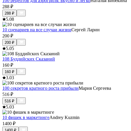
100 рецептов для аэрогриля: вкусно и легко
Наталья Бибекина
288
₽
288
₽
5.0
8
10 сценариев на все случаи жизни
Сергей Ларин
200
₽
200
₽
5.0
5
108 Буддийских Сказаний
160
₽
160
₽
3.0
3
100 секретов кратного роста прибыли
Мария Сергеева
516
₽
516
₽
5.0
3
10 фишек в маркетинге
Andrey Kuzmin
1400
₽
1400
₽