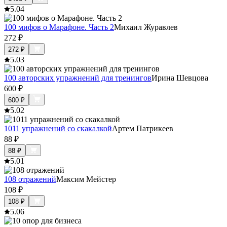
5.0
4
100 мифов о Марафоне. Часть 2
Михаил Журавлев
272
₽
272
₽
5.0
3
100 авторских упражнений для тренингов
Ирина Шевцова
600
₽
600
₽
5.0
2
1011 упражнений со скакалкой
Артем Патрикеев
88
₽
88
₽
5.0
1
108 отражений
Максим Мейстер
108
₽
108
₽
5.0
6