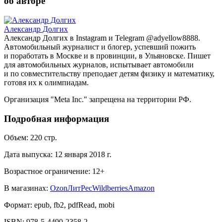
об авторе
Александр Долгих
Александр Долгих в Instagram и Telegram @adyellow8888.
Автомобильный журналист и блогер, успевший пожить
и поработать в Москве и в провинции, в Ульяновске. Пишет
для автомобильных журналов, испытывает автомобили
и по совместительству преподает детям физику и математику,
готовя их к олимпиадам.
Организация "Meta Inc." запрещена на территории РФ.
Подробная информация
Объем:
220
стр.
Дата выпуска:
12 января 2018 г.
Возрастное ограничение:
12
+
В магазинах:
Ozon
ЛитРес
Wildberries
Amazon
Формат:
epub, fb2, pdfRead, mobi
ISBN:
978-5-4490-2358-2