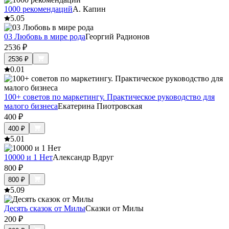
1000 рекомендаций
А. Капин
5.0
5
03 Любовь в мире рода
Георгий Радионов
2536
₽
2536
₽
0.0
1
100+ советов по маркетингу. Практическое руководство для
малого бизнеса
Екатерина Пиотровская
400
₽
400
₽
5.0
1
10000 и 1 Нет
Александр Вдруг
800
₽
800
₽
5.0
9
Десять сказок от Милы
Сказки от Милы
200
₽