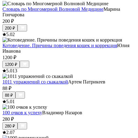
Словарь по Многомерной Волновой Медицине
Марина
Гончарова
200
₽
200
₽
5.0
2
Котоведение. Причины поведения кошек и коррекция
Юлия
Иванова
1200
₽
1200
₽
5.0
13
1011 упражнений со скакалкой
Артем Патрикеев
88
₽
88
₽
5.0
1
100 очков к успеху
Владимир Назаров
280
₽
280
₽
2.0
7