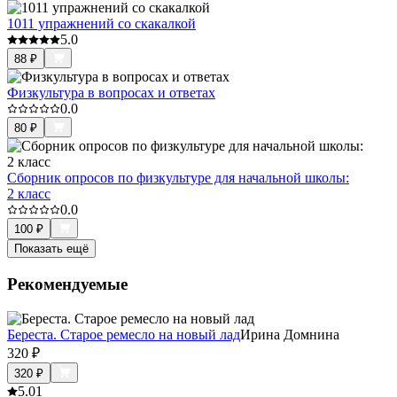
1011 упражнений со скакалкой
5.0
88
₽
Физкультура в вопросах и ответах
0.0
80
₽
Сборник опросов по физкультуре для начальной школы:
2 класс
0.0
100
₽
Показать ещё
Рекомендуемые
Береста. Старое ремесло на новый лад
Ирина Домнина
320
₽
320
₽
5.0
1