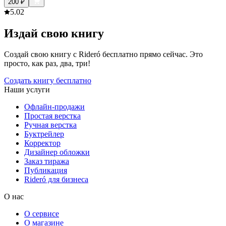
200
₽
5.0
2
Издай свою книгу
Создай свою книгу с Rideró бесплатно прямо сейчас. Это
просто, как раз, два, три!
Создать книгу бесплатно
Наши услуги
Офлайн-продажи
Простая верстка
Ручная верстка
Буктрейлер
Корректор
Дизайнер обложки
Заказ тиража
Публикация
Rideró для бизнеса
О нас
О сервисе
О магазине