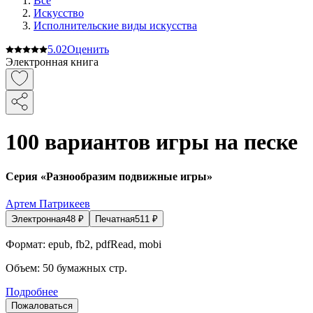
Все
Искусство
Исполнительские виды искусства
5.0
2
Оценить
Электронная книга
100 вариантов игры на песке
Серия «Разнообразим подвижные игры»
Артем Патрикеев
Электронная
48
₽
Печатная
511
₽
Формат:
epub, fb2, pdfRead, mobi
Объем:
50
бумажных стр.
Подробнее
Пожаловаться