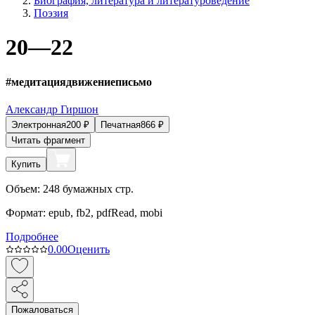
Биография, литература и литературоведение
Поэзия
20—22
#медитациядвижениеписьмо
Александр Гиршон
Электронная
200
₽
Печатная
866
₽
Читать фрагмент
Купить
Объем:
248
бумажных стр.
Формат:
epub, fb2, pdfRead, mobi
Подробнее
0.0
0
Оценить
Пожаловаться