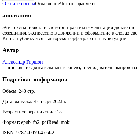
О книге
отзывы
Оглавление
Читать фрагмент
аннотация
Эти тексты появились внутри практики «медитация-движение-
созерцания, экспрессию в движении и оформление в словах св
Книга публикуется в авторской орфографии и пунктуации
Автор
Александр Гиршон
Танцевально-двигательный терапевт, преподаватель импровиз
Подробная информация
Объем:
248
стр.
Дата выпуска:
4 января 2023 г.
Возрастное ограничение:
18
+
Формат:
epub, fb2, pdfRead, mobi
ISBN:
978-5-0059-4524-2