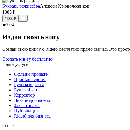
Букварь режиссёра
Алексей Крювочесанков
1385
₽
1385
₽
5.0
4
Издай свою книгу
Создай свою книгу с Rideró бесплатно прямо сейчас. Это просто,
Создать книгу бесплатно
Наши услуги
Офлайн-продажи
Простая верстка
Ручная верстка
Буктрейлер
Корректор
Дизайнер обложки
Заказ тиража
Публикация
Rideró для бизнеса
О нас