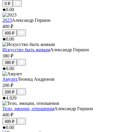
0
₽
0.0
0
2023
Александр Гиршон
400
₽
400
₽
0.0
0
Искусство быть живым
Александр Гиршон
380
₽
380
₽
0.0
0
Амулет
Леонид Андронов
200
₽
200
₽
4.9
29
Тело, эмоции, отношения
Александр Гиршон
400
₽
400
₽
0.0
0