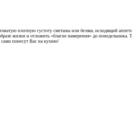
лтоватую плотную густоту сметаны или беляш, исходящий аппет
 образе жизни и отложить «благие намерения» до понедельника. 
и сами понесут Вас на кухню!