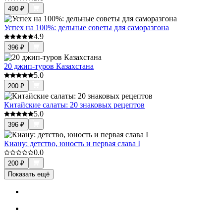
490
₽
Успех на 100%: дельные советы для саморазгона
4.9
396
₽
20 джип-туров Казахстана
5.0
200
₽
Китайские салаты: 20 знаковых рецептов
5.0
396
₽
Киану: детство, юность и первая слава I
0.0
200
₽
Показать ещё