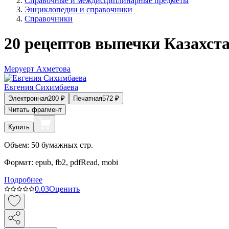
Справочные и междисциплинарные предметы
Энциклопедии и справочники
Справочники
20 рецептов выпечки Казахст
Меруерт Ахметова
Евгения Сихимбаева
Электронная
200
₽
Печатная
572
₽
Читать фрагмент
Купить
Объем:
50
бумажных стр.
Формат:
epub, fb2, pdfRead, mobi
Подробнее
0.0
3
Оценить