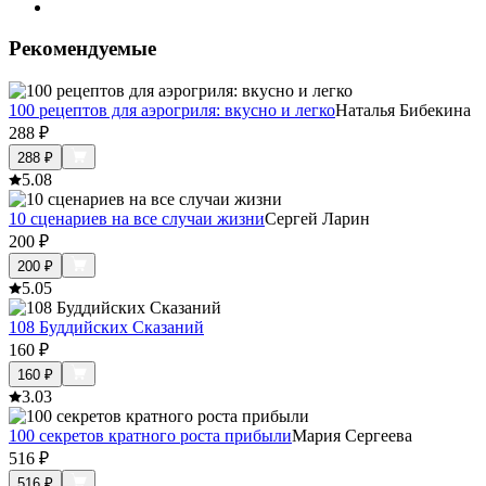
Рекомендуемые
100 рецептов для аэрогриля: вкусно и легко
Наталья Бибекина
288
₽
288
₽
5.0
8
10 сценариев на все случаи жизни
Сергей Ларин
200
₽
200
₽
5.0
5
108 Буддийских Сказаний
160
₽
160
₽
3.0
3
100 секретов кратного роста прибыли
Мария Сергеева
516
₽
516
₽