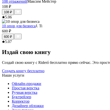
108 отражений
Максим Мейстер
108
₽
108
₽
5.0
6
10 опор для бизнеса
J. Ti
600
₽
600
₽
5.0
7
Издай свою книгу
Создай свою книгу с Rideró бесплатно прямо сейчас. Это просто,
Создать книгу бесплатно
Наши услуги
Офлайн-продажи
Простая верстка
Ручная верстка
Буктрейлер
Корректор
Дизайнер обложки