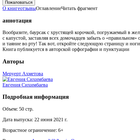
Пожаловаться
О книге
отзывы
Оглавление
Читать фрагмент
аннотация
Вообразите, баурсак с хрустящей корочкой, погружаемый в же
с капустой, заставляя всех домочадцев забыть о «правильном»
и таяние во рту! Так вот, откройте следующую страницу и ног
Книга публикуется в авторской орфографии и пунктуации
Авторы
Меруерт Ахметова
Евгения Сихимбаева
Подробная информация
Объем:
50
стр.
Дата выпуска:
22 июня 2021 г.
Возрастное ограничение:
6
+