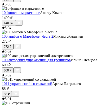
5.0
3
10 фишек в маркетинге
Andrey Kuzmin
1400
₽
1400
₽
5.0
4
100 мифов о Марафоне. Часть 2
Михаил Журавлев
272
₽
272
₽
5.0
3
100 авторских упражнений для тренингов
Ирина Шевцова
600
₽
600
₽
5.0
2
1011 упражнений со скакалкой
Артем Патрикеев
88
₽
88
₽
5.0
1