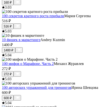
160
₽
3.0
3
100 секретов кратного роста прибыли
Мария Сергеева
516
₽
516
₽
5.0
3
10 фишек в маркетинге
Andrey Kuzmin
1400
₽
1400
₽
5.0
4
100 мифов о Марафоне. Часть 2
Михаил Журавлев
272
₽
272
₽
5.0
3
100 авторских упражнений для тренингов
Ирина Шевцова
600
₽
600
₽
5.0
4