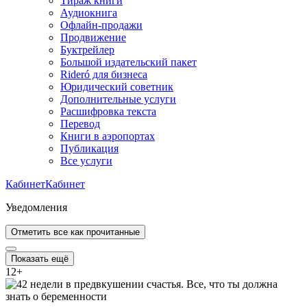
Тираж книги
Аудиокнига
Офлайн-продажи
Продвижение
Буктрейлер
Большой издательский пакет
Rideró для бизнеса
Юридический советник
Дополнительные услуги
Расшифровка текста
Перевод
Книги в аэропортах
Публикация
Все услуги
Кабинет
Кабинет
Уведомления
Отметить все как прочитанные
Показать ещё
12
+