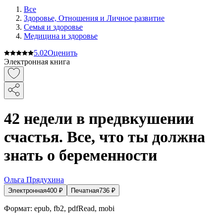
Все
Здоровье, Отношения и Личное развитие
Семья и здоровье
Медицина и здоровье
5.0
2
Оценить
Электронная книга
42 недели в предвкушении
счастья. Все, что ты должна
знать о беременности
Ольга Прядухина
Электронная
400
₽
Печатная
736
₽
Формат:
epub, fb2, pdfRead, mobi