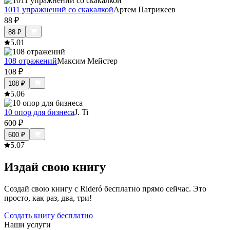
1011 упражнений со скакалкой
Артем Патрикеев
88
₽
88
₽
5.0
1
108 отражений
Максим Мейстер
108
₽
108
₽
5.0
6
10 опор для бизнеса
J. Ti
600
₽
600
₽
5.0
7
Издай свою книгу
Создай свою книгу с Rideró бесплатно прямо сейчас. Это
просто, как раз, два, три!
Создать книгу бесплатно
Наши услуги