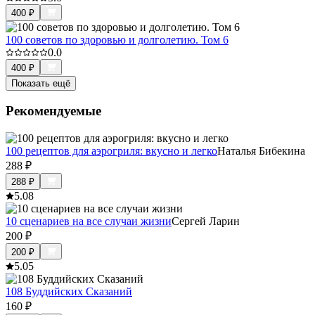
400
₽
100 советов по здоровью и долголетию. Том 6
0.0
400
₽
Показать ещё
Рекомендуемые
100 рецептов для аэрогриля: вкусно и легко
Наталья Бибекина
288
₽
288
₽
5.0
8
10 сценариев на все случаи жизни
Сергей Ларин
200
₽
200
₽
5.0
5
108 Буддийских Сказаний
160
₽