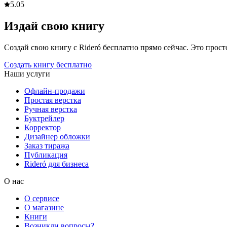
5.0
5
Издай свою книгу
Создай свою книгу с Rideró бесплатно прямо сейчас. Это просто,
Создать книгу бесплатно
Наши услуги
Офлайн-продажи
Простая верстка
Ручная верстка
Буктрейлер
Корректор
Дизайнер обложки
Заказ тиража
Публикация
Rideró для бизнеса
О нас
О сервисе
О магазине
Книги
Возникли вопросы?