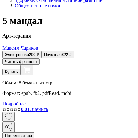
Здоровье, Отношения и Личное развитие
Общественные науки
5 мандал
Арт-терапия
Максим Чариков
Электронная
200
₽
Печатная
822
₽
Читать фрагмент
Купить
Объем:
8
бумажных стр.
Формат:
epub, fb2, pdfRead, mobi
Подробнее
0.0
1
Оценить
Пожаловаться