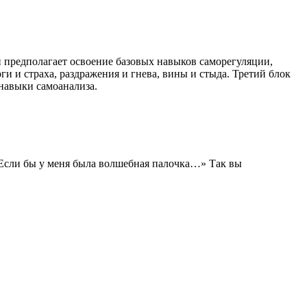
й предполагает освоение базовых навыков саморегуляции,
ги и страха, раздражения и гнева, вины и стыда. Третий блок
навыки самоанализа.
Если бы у меня была волшебная палочка…» Так вы