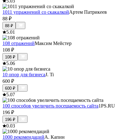
5.0
3
1011 упражнений со скакалкой
Артем Патрикеев
88
₽
88
₽
5.0
1
108 отражений
Максим Мейстер
108
₽
108
₽
5.0
6
10 опор для бизнеса
J. Ti
600
₽
600
₽
5.0
7
100 способов увеличить посещаемость сайта
1PS.RU
196
₽
196
₽
0.0
3
1000 рекомендаций
А. Капин