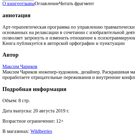
О книге
отзывы
Оглавление
Читать фрагмент
аннотация
Арт-терапевтическая программа по управлению травматическим
основанных на релаксации в сочетании с изобразительной деяте
позволяет затронуть и изменить отношение к психотравмирующ
Книга публикуется в авторской орфографии и пунктуации
Автор
Максим Чариков
Максим Чариков инженер-художник, дизайнер. Раскрашивая м
проработаете отрицательные переживания и внутренние конфл
Подробная информация
Объем:
8
стр.
Дата выпуска:
20 августа 2019 г.
Возрастное ограничение:
12
+
В магазинах:
Wildberries