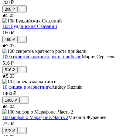
200
₽
200
₽
5.0
5
108 Буддийских Сказаний
160
₽
160
₽
3.0
3
100 секретов кратного роста прибыли
Мария Сергеева
516
₽
516
₽
5.0
3
10 фишек в маркетинге
Andrey Kuzmin
1400
₽
1400
₽
5.0
4
100 мифов о Марафоне. Часть 2
Михаил Журавлев
272
₽
272
₽