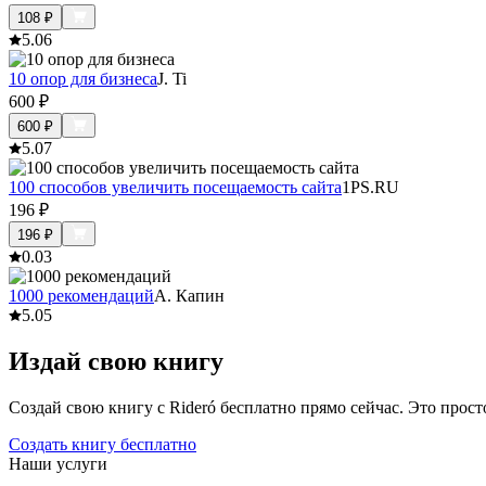
108
₽
5.0
6
10 опор для бизнеса
J. Ti
600
₽
600
₽
5.0
7
100 способов увеличить посещаемость сайта
1PS.RU
196
₽
196
₽
0.0
3
1000 рекомендаций
А. Капин
5.0
5
Издай свою книгу
Создай свою книгу с Rideró бесплатно прямо сейчас. Это просто,
Создать книгу бесплатно
Наши услуги