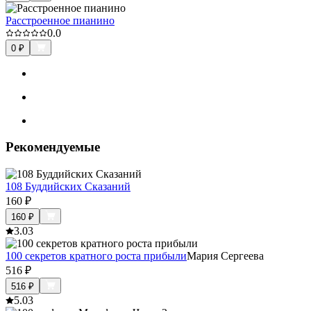
Расстроенное пианино
0.0
0
₽
Рекомендуемые
108 Буддийских Сказаний
160
₽
160
₽
3.0
3
100 секретов кратного роста прибыли
Мария Сергеева
516
₽
516
₽
5.0
3