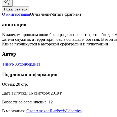
Пожаловаться
О книге
отзывы
Оглавление
Читать фрагмент
аннотация
В далеком прошлом люди были разделены на тех, кто обладал ма
хотели служить, а территория была большая и богатая. В этой 
Книга публикуется в авторской орфографии и пунктуации
Автор
Тимур Худойбердиев
Подробная информация
Объем:
20
стр.
Дата выпуска:
16 сентября 2019 г.
Возрастное ограничение:
12
+
В магазинах:
Ozon
Amazon
ЛитРес
Wildberries