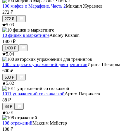
100 мифов о Марафоне. Часть 2
Михаил Журавлев
272
₽
272
₽
5.0
3
10 фишек в маркетинге
Andrey Kuzmin
1400
₽
1400
₽
5.0
4
100 авторских упражнений для тренингов
Ирина Шевцова
600
₽
600
₽
5.0
2
1011 упражнений со скакалкой
Артем Патрикеев
88
₽
88
₽
5.0
1
108 отражений
Максим Мейстер
108
₽