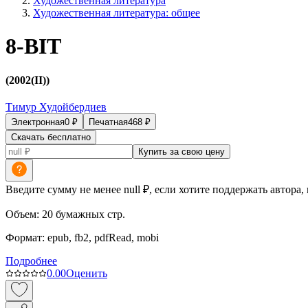
Художественная литература
Художественная литература: общее
8-BIT
(2002(II))
Тимур Худойбердиев
Электронная
0
₽
Печатная
468
₽
Скачать бесплатно
Купить за свою цену
Введите сумму не менее null ₽, если хотите поддержать автора,
Объем:
20
бумажных стр.
Формат:
epub, fb2, pdfRead, mobi
Подробнее
0.0
0
Оценить