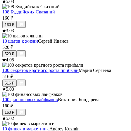
5.0
3
108 Буддийских Сказаний
160
₽
160
₽
3.0
3
10 шагов к жизни
Сергей Иванов
520
₽
520
₽
4.0
5
100 секретов кратного роста прибыли
Мария Сергеева
516
₽
516
₽
5.0
3
100 финансовых лайфхаков
Виктория Бондарева
160
₽
160
₽
5.0
2
10 фишек в маркетинге
Andrey Kuzmin