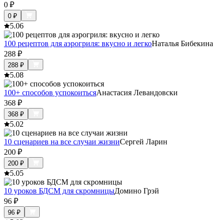
0
₽
0
₽
5.0
6
100 рецептов для аэрогриля: вкусно и легко
Наталья Бибекина
288
₽
288
₽
5.0
8
100+ способов успокоиться
Анастасия Левандовски
368
₽
368
₽
5.0
2
10 сценариев на все случаи жизни
Сергей Ларин
200
₽
200
₽
5.0
5
10 уроков БДСМ для скромницы
Домино Грэй
96
₽
96
₽