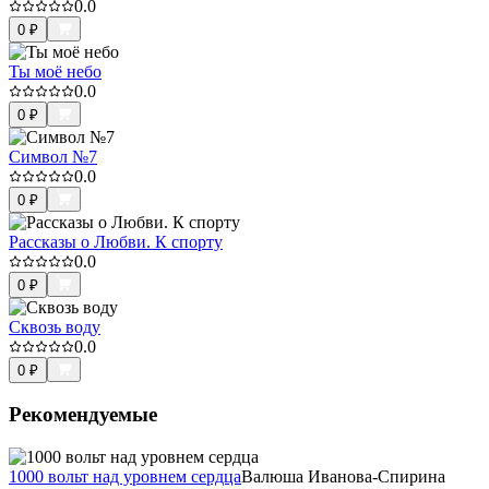
0.0
0
₽
Ты моё небо
0.0
0
₽
Символ №7
0.0
0
₽
Рассказы о Любви. К спорту
0.0
0
₽
Сквозь воду
0.0
0
₽
Рекомендуемые
1000 вольт над уровнем сердца
Валюша Иванова-Спирина