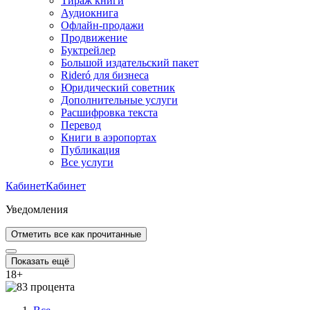
Тираж книги
Аудиокнига
Офлайн-продажи
Продвижение
Буктрейлер
Большой издательский пакет
Rideró для бизнеса
Юридический советник
Дополнительные услуги
Расшифровка текста
Перевод
Книги в аэропортах
Публикация
Все услуги
Кабинет
Кабинет
Уведомления
Отметить все как прочитанные
Показать ещё
18
+