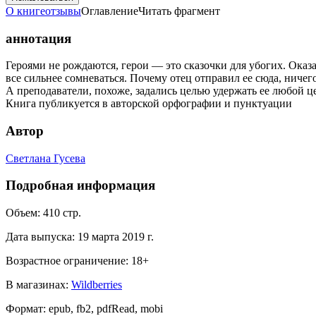
О книге
отзывы
Оглавление
Читать фрагмент
аннотация
Героями не рождаются, герои — это сказочки для убогих. Оказ
все сильнее сомневаться. Почему отец отправил ее сюда, ниче
А преподаватели, похоже, задались целью удержать ее любой ц
Книга публикуется в авторской орфографии и пунктуации
Автор
Светлана Гусева
Подробная информация
Объем:
410
стр.
Дата выпуска:
19 марта 2019 г.
Возрастное ограничение:
18
+
В магазинах:
Wildberries
Формат:
epub, fb2, pdfRead, mobi