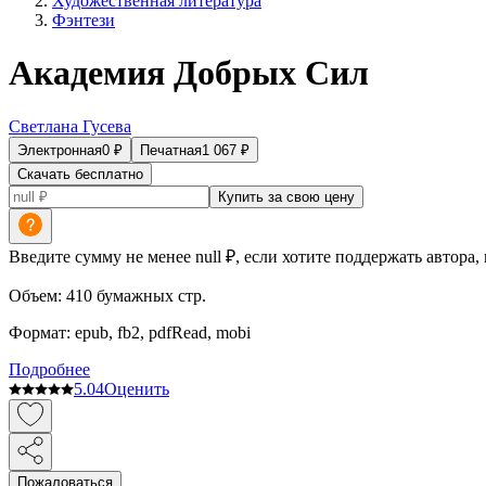
Художественная литература
Фэнтези
Академия Добрых Сил
Светлана Гусева
Электронная
0
₽
Печатная
1 067
₽
Скачать бесплатно
Купить за свою цену
Введите сумму не менее null ₽, если хотите поддержать автора,
Объем:
410
бумажных стр.
Формат:
epub, fb2, pdfRead, mobi
Подробнее
5.0
4
Оценить
Пожаловаться