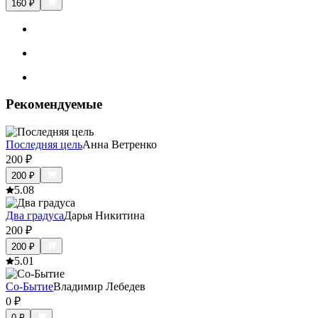
160
₽
Рекомендуемые
Последняя цель
Анна Ветренко
200
₽
200
₽
5.0
8
Два градуса
Дарья Никитина
200
₽
200
₽
5.0
1
Со-Бытие
Владимир Лебедев
0
₽
0
₽