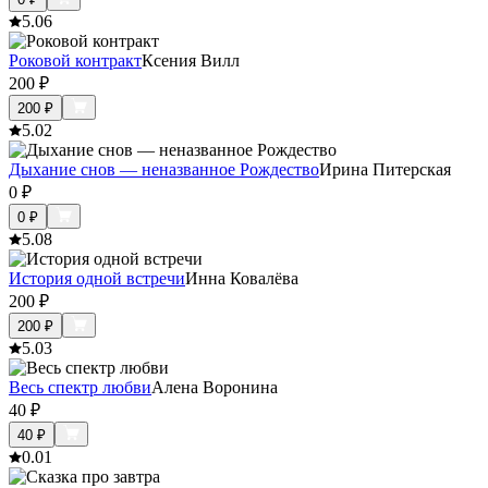
5.0
6
Роковой контракт
Ксения Вилл
200
₽
200
₽
5.0
2
Дыхание снов — неназванное Рождество
Ирина Питерская
0
₽
0
₽
5.0
8
История одной встречи
Инна Ковалёва
200
₽
200
₽
5.0
3
Весь спектр любви
Алена Воронина
40
₽
40
₽
0.0
1