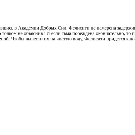
авшись в Академии Добрых Сил, Фелисити не намерена задержива
го толком не объяснив? И если тьма побеждена окончательно, то
еной. Чтобы вывести их на чистую воду, Фелисити придется как с