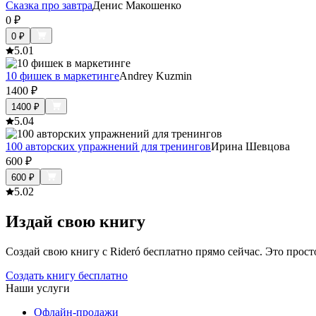
Сказка про завтра
Денис Макошенко
0
₽
0
₽
5.0
1
10 фишек в маркетинге
Andrey Kuzmin
1400
₽
1400
₽
5.0
4
100 авторских упражнений для тренингов
Ирина Шевцова
600
₽
600
₽
5.0
2
Издай свою книгу
Создай свою книгу с Rideró бесплатно прямо сейчас. Это просто,
Создать книгу бесплатно
Наши услуги
Офлайн-продажи