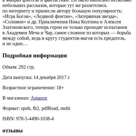
небольших рассказов, которые тут же разлетелись
по интернету и принесли автору большую популярность:
«Игра Богов», «Ледяной фонтан», «Затерянная звезда»,
«Соломон» и др. Приключения Ника Колтина и Алексея
Златоновского, теперь герои не только проходят испытания
в Академии Меча и Чар, самое сложное из которых — борьба
между собой, ведь в кругу студентов-магов есть предатель,
и не один…
Подробная информация
Объем:
292
стр.
Дата выпуска:
14 декабря 2017 г.
Возрастное ограничение:
18
+
В магазинах:
Amazon
Формат:
epub, fb2, pdfRead, mobi
ISBN:
978-5-4490-1038-4
отзывы