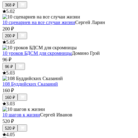
368
₽
5.0
2
10 сценариев на все случаи жизни
Сергей Ларин
200
₽
200
₽
5.0
5
10 уроков БДСМ для скромницы
Домино Грэй
96
₽
96
₽
5.0
3
108 Буддийских Сказаний
160
₽
160
₽
3.0
3
10 шагов к жизни
Сергей Иванов
520
₽
520
₽
4.0
5