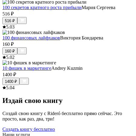
100 секретов кратного роста прибыли
Мария Сергеева
516
₽
516
₽
5.0
3
100 финансовых лайфхаков
Виктория Бондарева
160
₽
160
₽
5.0
2
10 фишек в маркетинге
Andrey Kuzmin
1400
₽
1400
₽
5.0
4
Издай свою книгу
Создай свою книгу с Rideró бесплатно прямо сейчас. Это
просто, как раз, два, три!
Создать книгу бесплатно
Наши услуги