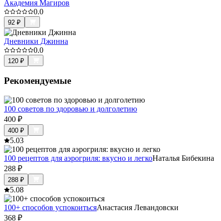
Академия Магиров
0.0
92
₽
Дневники Джинна
0.0
120
₽
Рекомендуемые
100 советов по здоровью и долголетию
400
₽
400
₽
5.0
3
100 рецептов для аэрогриля: вкусно и легко
Наталья Бибекина
288
₽
288
₽
5.0
8
100+ способов успокоиться
Анастасия Левандовски
368
₽