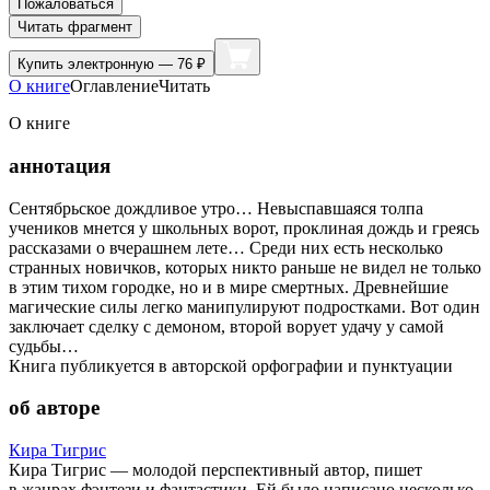
Пожаловаться
Читать фрагмент
Купить
электронную — 76 ₽
О книге
Оглавление
Читать
О книге
аннотация
Сентябрьское дождливое утро… Невыспавшаяся толпа
учеников мнется у школьных ворот, проклиная дождь и греясь
рассказами о вчерашнем лете… Среди них есть несколько
странных новичков, которых никто раньше не видел не только
в этим тихом городке, но и в мире смертных. Древнейшие
магические силы легко манипулируют подростками. Вот один
заключает сделку с демоном, второй ворует удачу у самой
судьбы…
Книга публикуется в авторской орфографии и пунктуации
об авторе
Кира Тигрис
Кира Тигрис — молодой перспективный автор, пишет
в жанрах фэнтези и фантастики. Ей было написано несколько