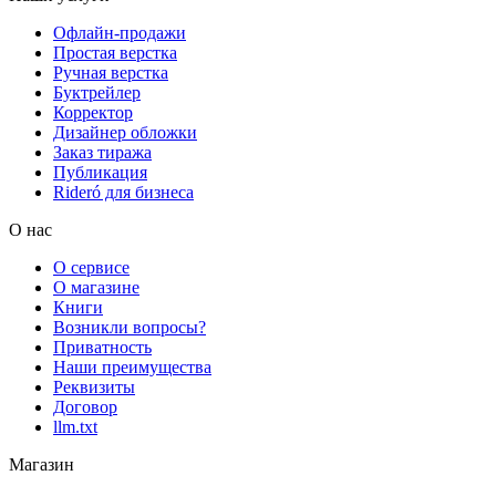
Офлайн-продажи
Простая верстка
Ручная верстка
Буктрейлер
Корректор
Дизайнер обложки
Заказ тиража
Публикация
Rideró для бизнеса
О нас
О сервисе
О магазине
Книги
Возникли вопросы?
Приватность
Наши преимущества
Реквизиты
Договор
llm.txt
Магазин