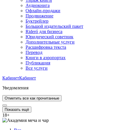
Тираж книги
Аудиокнига
Офлайн-продажи
Продвижение
Буктрейлер
Большой издательский пакет
Rideró для бизнеса
Юридический советник
Дополнительные услуги
Расшифровка текста
Перевод
Книги в аэропортах
Публикация
Все услуги
Кабинет
Кабинет
Уведомления
Отметить все как прочитанные
Показать ещё
18
+