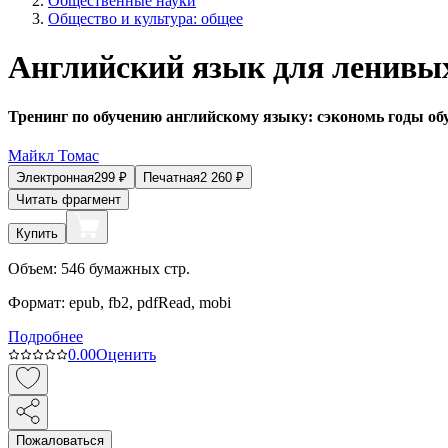
Общественные науки
Общество и культура: общее
Английский язык для ленивы
Тренинг по обучению английскому языку: сэкономь годы обу
Майкл Томас
Электронная
299
₽
Печатная
2 260
₽
Читать фрагмент
Купить
Объем:
546
бумажных стр.
Формат:
epub, fb2, pdfRead, mobi
Подробнее
0.0
0
Оценить
Пожаловаться