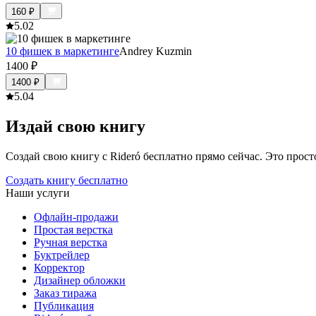
160
₽
5.0
2
10 фишек в маркетинге
Andrey Kuzmin
1400
₽
1400
₽
5.0
4
Издай свою книгу
Создай свою книгу с Rideró бесплатно прямо сейчас. Это просто,
Создать книгу бесплатно
Наши услуги
Офлайн-продажи
Простая верстка
Ручная верстка
Буктрейлер
Корректор
Дизайнер обложки
Заказ тиража
Публикация