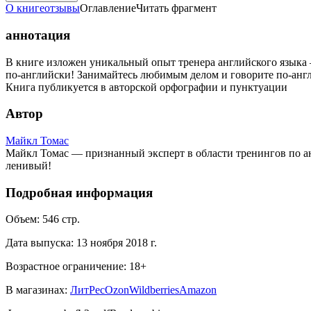
О книге
отзывы
Оглавление
Читать фрагмент
аннотация
В книге изложен уникальный опыт тренера английского языка 
по-английски! Занимайтесь любимым делом и говорите по-англ
Книга публикуется в авторской орфографии и пунктуации
Автор
Майкл Томас
Майкл Томас — признанный эксперт в области тренингов по ан
ленивый!
Подробная информация
Объем:
546
стр.
Дата выпуска:
13 ноября 2018 г.
Возрастное ограничение:
18
+
В магазинах:
ЛитРес
Ozon
Wildberries
Amazon