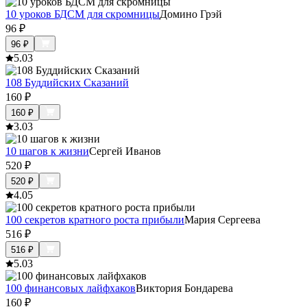
10 уроков БДСМ для скромницы
Домино Грэй
96
₽
96
₽
5.0
3
108 Буддийских Сказаний
160
₽
160
₽
3.0
3
10 шагов к жизни
Сергей Иванов
520
₽
520
₽
4.0
5
100 секретов кратного роста прибыли
Мария Сергеева
516
₽
516
₽
5.0
3
100 финансовых лайфхаков
Виктория Бондарева
160
₽