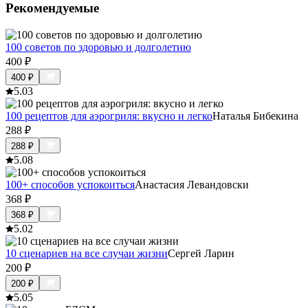
Рекомендуемые
100 советов по здоровью и долголетию
400
₽
400
₽
5.0
3
100 рецептов для аэрогриля: вкусно и легко
Наталья Бибекина
288
₽
288
₽
5.0
8
100+ способов успокоиться
Анастасия Левандовски
368
₽
368
₽
5.0
2
10 сценариев на все случаи жизни
Сергей Ларин
200
₽
200
₽
5.0
5