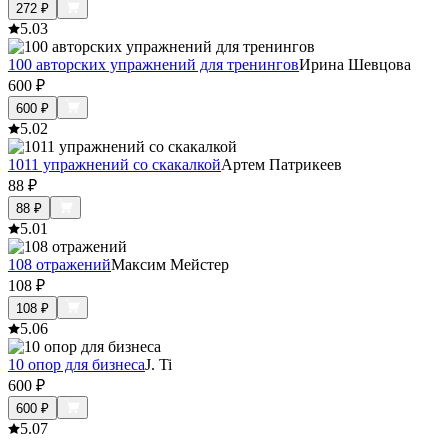
272
₽
5.0
3
100 авторских упражнений для тренингов
Ирина Шевцова
600
₽
600
₽
5.0
2
1011 упражнений со скакалкой
Артем Патрикеев
88
₽
88
₽
5.0
1
108 отражений
Максим Мейстер
108
₽
108
₽
5.0
6
10 опор для бизнеса
J. Ti
600
₽
600
₽
5.0
7