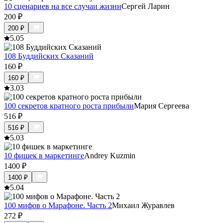
10 сценариев на все случаи жизни
Сергей Ларин
200
₽
200
₽
5.0
5
108 Буддийских Сказаний
160
₽
160
₽
3.0
3
100 секретов кратного роста прибыли
Мария Сергеева
516
₽
516
₽
5.0
3
10 фишек в маркетинге
Andrey Kuzmin
1400
₽
1400
₽
5.0
4
100 мифов о Марафоне. Часть 2
Михаил Журавлев
272
₽