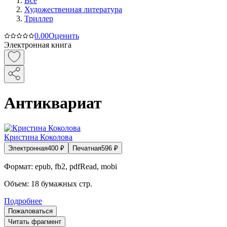
Все
Художественная литература
Триллер
0.0
0
Оценить
Электронная книга
Антиквариат
Кристина Коколова
Электронная
400
₽
Печатная
596
₽
Формат:
epub, fb2, pdfRead, mobi
Объем:
18
бумажных стр.
Подробнее
Пожаловаться
Читать фрагмент