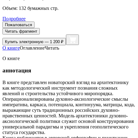
Объем:
132
бумажных стр.
Подробнее
Пожаловаться
Читать фрагмент
Купить
электронную — 1 200 ₽
О книге
Оглавление
Читать
О книге
аннотация
В книге представлен новаторский взгляд на архитектонику
как методологический инструмент познания сложных
явлений и строительства устойчивого миропорядка.
Операционализированы духовно-аксиологические смыслы
императива, каркаса, потенциала, континуума, матрицы, кода,
выражающие суть традиционных российских духовно-
нравственных ценностей. Модель архитектоники духовно-
аксиологической политики служит основой конструирования
универсальной парадигмы и укрепления геополитического
статуса государства.
Книга публикуется в авторской орфографии и пунктуации