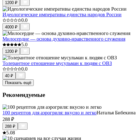
1200
₽
Идеологические императивы единства народов России
0.0
4000
₽
Милосердие — основа духовно-нравственного служения
5.0
1200
₽
Толерантное отношение мусульман к людям с ОВЗ
0.0
40
₽
Показать ещё
Рекомендуемые
100 рецептов для аэрогриля: вкусно и легко
Наталья Бибекина
288
₽
288
₽
5.0
8