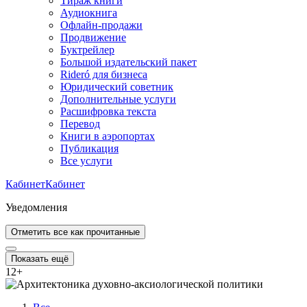
Тираж книги
Аудиокнига
Офлайн-продажи
Продвижение
Буктрейлер
Большой издательский пакет
Rideró для бизнеса
Юридический советник
Дополнительные услуги
Расшифровка текста
Перевод
Книги в аэропортах
Публикация
Все услуги
Кабинет
Кабинет
Уведомления
Отметить все как прочитанные
Показать ещё
12
+