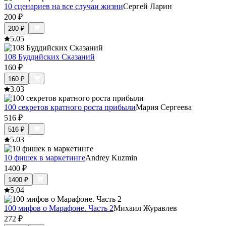
10 сценариев на все случаи жизни
Сергей Ларин
200
₽
200
₽
5.0
5
108 Буддийских Сказаний
160
₽
160
₽
3.0
3
100 секретов кратного роста прибыли
Мария Сергеева
516
₽
516
₽
5.0
3
10 фишек в маркетинге
Andrey Kuzmin
1400
₽
1400
₽
5.0
4
100 мифов о Марафоне. Часть 2
Михаил Журавлев
272
₽