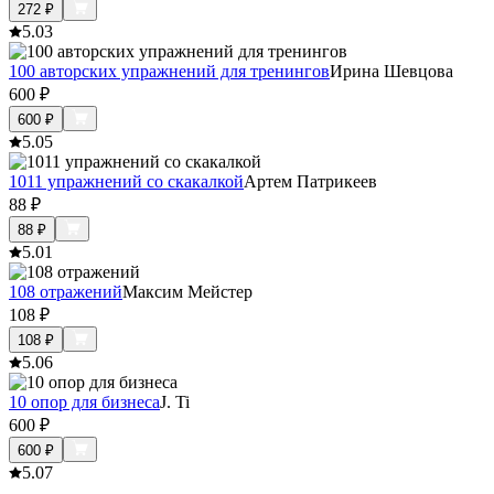
272
₽
5.0
3
100 авторских упражнений для тренингов
Ирина Шевцова
600
₽
600
₽
5.0
5
1011 упражнений со скакалкой
Артем Патрикеев
88
₽
88
₽
5.0
1
108 отражений
Максим Мейстер
108
₽
108
₽
5.0
6
10 опор для бизнеса
J. Ti
600
₽
600
₽
5.0
7