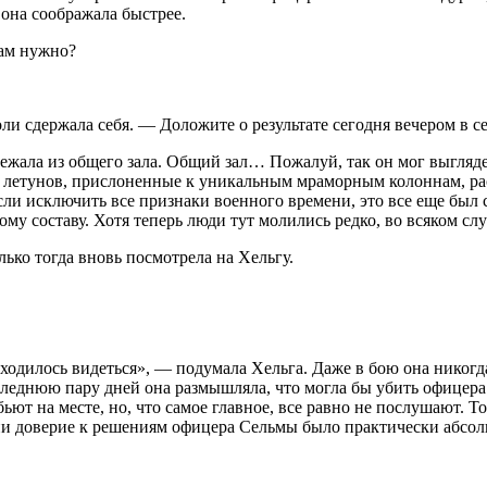
 она соображала быстрее.
вам нужно?
и сдержала себя. — Доложите о результате сегодня вечером в се
ежала из общего зала. Общий зал… Пожалуй, так он мог выгляд
ых летунов, прислоненные к уникальным мраморным колоннам, ра
Если исключить все признаки военного времени, это все еще бы
у составу. Хотя теперь люди тут молились редко, во всяком слу
ько тогда вновь посмотрела на Хельгу.
иходилось видеться», — подумала Хельга. Даже в бою она никогд
оследнюю пару дней она размышляла, что могла бы убить офицера 
ьют на месте, но, что самое главное, все равно не послушают. Тол
ии доверие к решениям офицера Сельмы было практически абсол