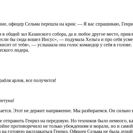
ние, офицер Сельма перешла на крик: — Я вас спрашиваю, Генр
я в общий зал Казанского собора, да и любое другое место, при
если бы сюда вошел Иисус», — подумала Хельга и про себя усмех
ависит от тебя», — услышала она голос ком
а
ндор у себя в голове
еского лидера.
орабля
а
рлов, все получится!
летуна!
ается. Этот не держит напряжение. Мы разбираемся. Он сильно 
е отправить Генриз на передовую. Но техников было немного, каж
 войне противоречило не только убеждениям и морали, но и самой
 на готовую расплакаться Генриз. Офицер Сельма не была дурой,