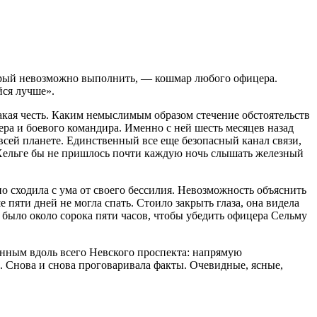
орый невозможно выполнить, — кошмар любого офицера.
йся лучше».
акая честь. Каким немыслимым образом стечение обстоятельств
ера и боевого командира. Именно с ней шесть месяцев назад
всей планете. Единственный все еще безопасный канал связи,
, Хельге бы не пришлось почти каждую ночь слышать железный
но сходила с ума от своего бессилия. Невозможность объяснить
 пяти дней не могла спать. Стоило закрыть глаза, она видела
 было около сорока пяти часов, чтобы убедить офицера Сельму
енным вдоль всего Невского проспекта: напрямую
 Снова и снова проговаривала факты. Очевидные, ясные,