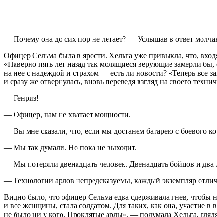
— — — — — — — — — — — — — — — — — —
— Почему она до сих пор не летает? — Услышав в ответ молча
Офицер Сельма была в ярости. Хельга уже привыкла, что, вход
«Наверно пять лет назад так молящиеся верующие замерли бы, 
на нее с надеждой и страхом — есть ли новости? «Теперь все з
и сразу же отвернулась, вновь переведя взгляд на своего технич
— Генр
и
з!
— Офицер, нам не хватает мощности.
— Вы мне сказали, что, если мы достанем батарею с боевого к
— Мы так думали. Но пока не выходит.
— Мы потеряли двенадцать человек. Двенадцать бойцов и два 
— Технологии
а
рлов непредсказуемы, каждый экземпляр отлич
Видно было, что офицер Сельма едва сдерживала гнев, чтобы н
и все женщины, стала солдатом. Для таких, как она, участие в
не было ни у кого. Проклятые
а
рлы», — подумала Хельга, глядя