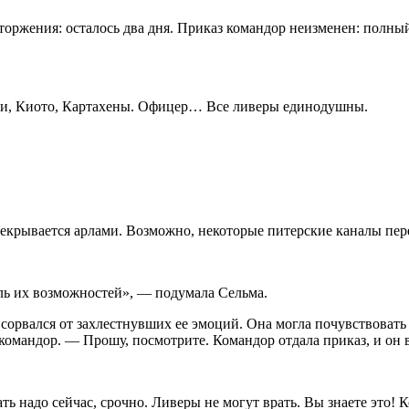
торжения: осталось два дня. Приказ командор неизменен: полны
ни, Киото, Картахены. Офицер… Все л
и
веры единодушны.
ерекрывается арлами. Возможно, некоторые питерские каналы пе
ль их возможностей», — подумала Сельма.
сорвался от захлестнувших ее эмоций. Она могла почувствовать 
с командор. — Прошу, посмотрите. Ком
а
ндор отдала приказ, и он 
ть надо сейчас, срочно. Ливеры не могут врать. Вы знаете это!