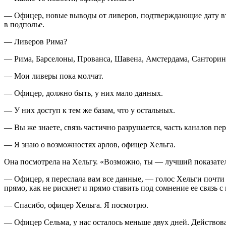
— Офицер, новые выводы от л
и
веров, подтверждающие дату в
в подполье.
— Л
и
веров Рима?
— Рима, Барселоны, Прованса, Шавена, Амстердама, Сантори
— Мои л
и
веры пока молчат.
— Офицер, должно быть, у них мало данных.
— У них доступ к тем же базам, что у остальных.
— Вы же знаете, связь частично разрушается, часть каналов п
— Я знаю о возможностях арлов, офицер Хельга.
Она посмотрела на Хельгу. «Возможно, ты — лучший показате
— Офицер, я переслала вам все данные, — голос Хельги почти 
прямо, как не рискнет и прямо ставить под сомнение ее связь 
— Спасибо, офицер Хельга. Я посмотрю.
— Офицер Сельма, у нас осталось меньше двух дней. Действова