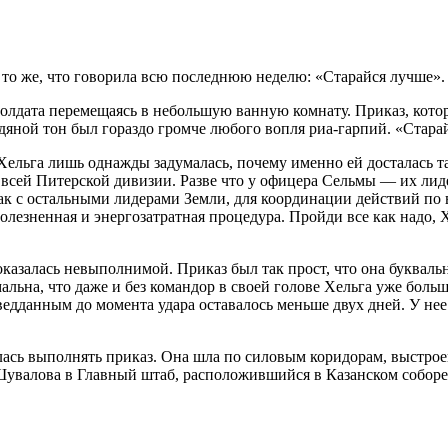
а то же, что говорила всю последнюю неделю: «Старайся лучше».
олдата перемещаясь в небольшую ванную комнату. Приказ, кот
едяной тон был гораздо громче любого вопля риа-гарпий. «Стара
Хельга лишь однажды задумалась, почему именно ей досталась т
о всей Питерской дивизии. Разве что у офицера Сельмы — их лид
ак с остальными лидерами Земли, для координации действий по 
болезненная и энергозатратная процедура. Пройди все как надо
 оказалась невыполнимой. Приказ был так прост, что она букваль
альна, что даже и без ком
а
ндор в своей голове Хельга уже больше
едданным до момента удара оставалось меньше двух дней. У нее
илась выполнять приказ. Она шла по силовым коридорам, выстро
увалова в Главный штаб, расположившийся в Казанском соборе.