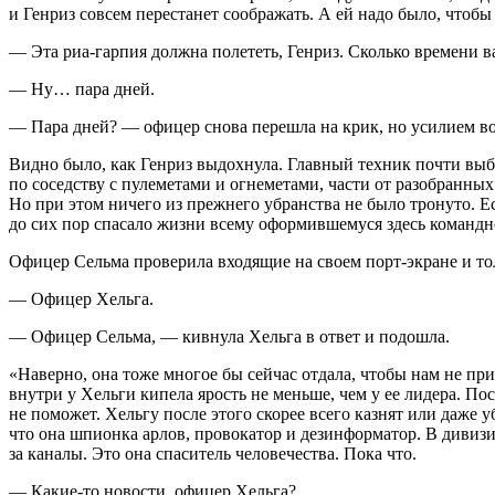
и Генриз совсем перестанет соображать. А ей надо было, чтобы
— Эта риа-гарпия должна полететь, Генриз. Сколько времени 
— Ну… пара дней.
— Пара дней? — офицер снова перешла на крик, но усилием вол
Видно было, как Генриз выдохнула. Главный техник почти выб
по соседству с пулеметами и огнеметами, части от разобранн
Но при этом ничего из прежнего убранства не было тронуто. 
до сих пор спасало жизни всему оформившемуся здесь командном
Офицер Сельма проверила входящие на своем порт-экране и тол
— Офицер Хельга.
— Офицер Сельма, — кивнула Хельга в ответ и подошла.
«Наверно, она тоже многое бы сейчас отдала, чтобы нам не пр
внутри у Хельги кипела ярость не меньше, чем у ее лидера. П
не поможет. Хельгу после этого скорее всего казнят или даже уб
что она шпионка арлов, провокатор и дезинформатор. В дивиз
за каналы. Это она спаситель человечества. Пока что.
— Какие-то новости, офицер Хельга?