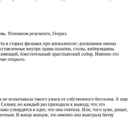
мь. Успешном результате, Генриз.
еть в старых фильмах про апокалипсис: роскошные иконы
сставленные внутри храма палатки, столы, киберэкраны.
л сияющий, блистательный христианский собор. Именно это
чае открыто.
а не испытывала такого ужаса от собственного бессилия. А еще
Сельму, но каждый раз приходила к выводу, что это
ько утвердятся в идее, что она спятила. Или, того хуже, решат,
ютным. В конце концов, это именно она выиграла битву