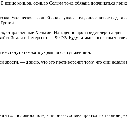
В конце концов, офицер Сельма тоже обязана подчиняться прика
азала. Уже несколько дней она слушала эти донесения от недавн
 Гретой.
ов, отправленные Хельгой. Нападение произойдет через 2 дня —
 войск Земли в Петергофе — 99,7%. Будут атакованы в том чис
и не станут атаковать укрывшихся тут женщин.
 ярости, — я знаю, что это противоречит тому, что они делали
дний год половина потерь личного состава произошла по вине 