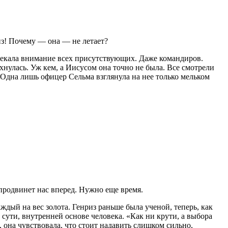
и
з! Почему — она — не летает?
влекала внимание всех присутствующих. Даже командиров.
нулась. Уж кем, а Иисусом она точно не была. Все смотрели
. Одна лишь офицер Сельма взглянула на нее только мельком
продвинет нас вперед. Нужно еще время.
дый на вес золота. Генриз раньше была ученой, теперь, как
 сути, внутренней основе человека. «Как ни крути, а выбора
 она чувствовала, что стоит надавить слишком сильно,