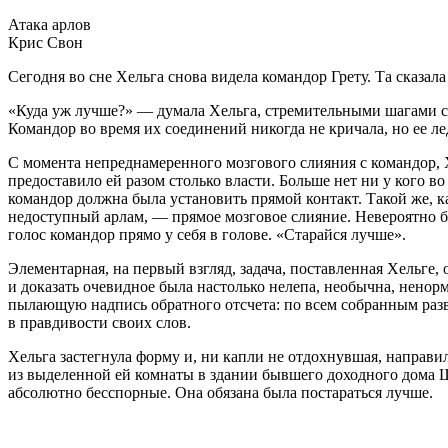
Атака арлов
Крис Свон
Сегодня во сне Хельга снова видела ком
а
ндор Грету. Та сказал
«Куда уж лучше?» — думала Хельга, стремительными шагами с
Ком
а
ндор во время их соединений никогда не кричала, но ее л
С момента непреднамеренного мозгового слияния с ком
а
ндор, 
предоставило ей разом столько власти. Больше нет ни у кого в
ком
а
ндор должна была установить прямой контакт. Такой же, к
недоступный
а
рлам, — прямое мозговое слияние. Невероятно 
голос ком
а
ндор прямо у себя в голове. «Старайся лучше».
Элементарная, на первый взгляд, задача, поставленная Хельге,
и доказать очевидное была настолько нелепа, необычна, ненорм
пылающую надпись обратного отсчета: по всем собранным разв
в правдивости своих слов.
Хельга застегнула форму и, ни капли не отдохнувшая, направ
из выделенной ей комнаты в здании бывшего доходного дома Ш
абсолютно бесспорные. Она обязана была постараться лучше.