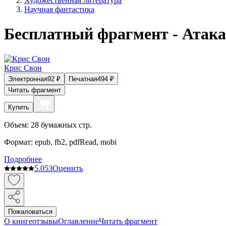
Художественная литература
Научная фантастика
Бесплатный фрагмент - Атака
Крис Свон
Электронная
92
₽
Печатная
494
₽
Читать фрагмент
Купить
Объем:
28
бумажных стр.
Формат:
epub, fb2, pdfRead, mobi
Подробнее
5.0
53
Оценить
Пожаловаться
О книге
отзывы
Оглавление
Читать фрагмент