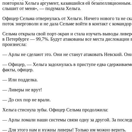
повторила Хельга аргумент, казавшийся ей безапелляционным. 
слышит от меня», — подумала Хельга.
Офицер Сельма отвернулась от Хельги. Ничего нового та не ск
поток энерговолн и не дала Сельме войти в контакт с ком
а
ндор
Сельма открыла свой порт-экран и стала изучать выводы ливер
в Петербурге — 99,7%. Будут атакованы все места дислокации
произнесла:
— Арлы не сделают это. Они не станут атаковать Невский. Он
— Офицер, — Хельга задохнулась в приступе едва сдерживаемой
факты, офицер.
— Или подделка.
— Ливеры не врут!
— До сих пор не врали.
Хельга стиснула зубы. Офицер Сельма продолжила:
— Арлы ломали наши системы связи одну за другой. За после
— Для этого нам и нужны ливеры! Только им можно верить.