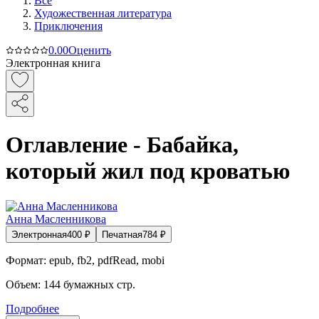
Все
Художественная литература
Приключения
0.0
0
Оценить
Электронная книга
Оглавление - Бабайка,
который жил под кроватью
Анна Масленникова
Электронная
400
₽
Печатная
784
₽
Формат:
epub, fb2, pdfRead, mobi
Объем:
144
бумажных стр.
Подробнее