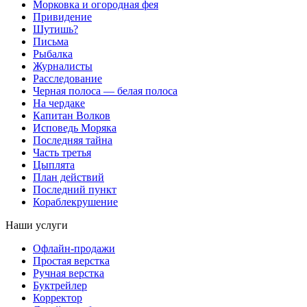
Морковка и огородная фея
Привидение
Шутишь?
Письма
Рыбалка
Журналисты
Расследование
Черная полоса — белая полоса
На чердаке
Капитан Волков
Исповедь Моряка
Последняя тайна
Часть третья
Цыплята
План действий
Последний пункт
Кораблекрушение
Наши услуги
Офлайн-продажи
Простая верстка
Ручная верстка
Буктрейлер
Корректор