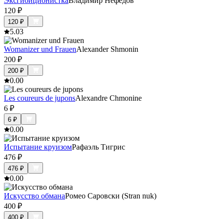
Эксгибиционистка
Владимир Нефёдов
120
₽
120
₽
5.0
3
Womanizer und Frauen
Alexander Shmonin
200
₽
200
₽
0.0
0
Les coureurs de jupons
Alexandre Chmonine
6
₽
6
₽
0.0
0
Испытание круизом
Рафаэль Тигрис
476
₽
476
₽
0.0
0
Искусство обмана
Ромео Саровски (Stran nuk)
400
₽
400
₽