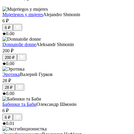
Mujeriegos y mujeres
Alejandro Shmonin
6
₽
6
₽
0.0
0
Donnaiolie donne
Aleksandr Shmonin
200
₽
200
₽
0.0
0
Эротика
Валерий Гурков
28
₽
28
₽
0.0
0
Бабники та Баби
Олександр Шмонiн
6
₽
6
₽
0.0
1