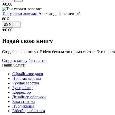
0.0
0
Три уловки ловеласа
Александр Пшеничный
80
₽
80
₽
0.0
0
Издай свою книгу
Создай свою книгу с Rideró бесплатно прямо сейчас. Это просто,
Создать книгу бесплатно
Наши услуги
Офлайн-продажи
Простая верстка
Ручная верстка
Буктрейлер
Корректор
Дизайнер обложки
Заказ тиража
Публикация
Rideró для бизнеса