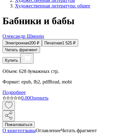
Художественная литература
Художественная литература: общее
Бабники и бабы
Олександр Шмонiн
Электронная
200
₽
Печатная
1 525
₽
Читать фрагмент
Купить
Объем:
628
бумажных стр.
Формат:
epub, fb2, pdfRead, mobi
Подробнее
0.0
0
Оценить
Пожаловаться
О книге
отзывы
Оглавление
Читать фрагмент