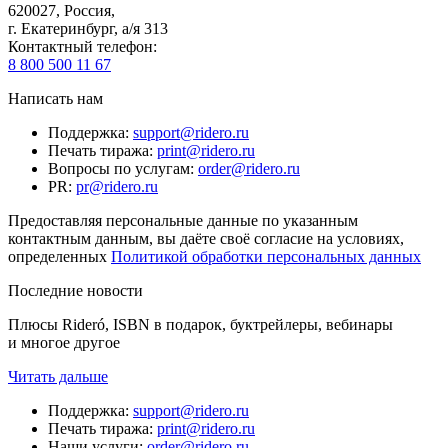
620027
,
Россия
,
г. Екатеринбург, а/я 313
Контактный телефон
:
8 800 500 11 67
Написать нам
Поддержка
:
support@ridero.ru
Печать тиража
:
print@ridero.ru
Вопросы по услугам
:
order@ridero.ru
PR
:
pr@ridero.ru
Предоставляя персональные данные по указанным
контактным данным, вы даёте своё согласие на условиях,
определенных
Политикой обработки персональных данных
Последние новости
Плюсы Rideró, ISBN в подарок, буктрейлеры, вебинары
и многое другое
Читать дальше
Поддержка
:
support@ridero.ru
Печать тиража
:
print@ridero.ru
Наши услуги
:
order@ridero.ru