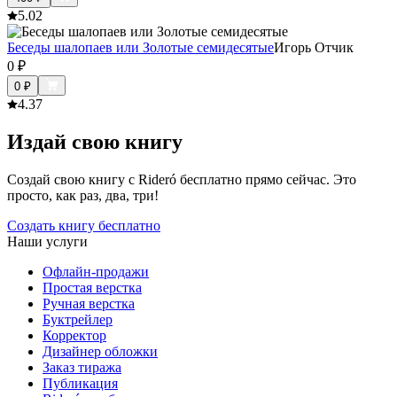
5.0
2
Беседы шалопаев или Золотые семидесятые
Игорь Отчик
0
₽
0
₽
4.3
7
Издай свою книгу
Создай свою книгу с Rideró бесплатно прямо сейчас. Это
просто, как раз, два, три!
Создать книгу бесплатно
Наши услуги
Офлайн-продажи
Простая верстка
Ручная верстка
Буктрейлер
Корректор
Дизайнер обложки
Заказ тиража
Публикация