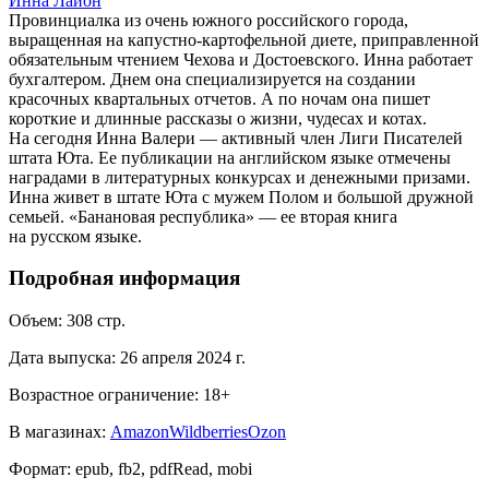
Инна Лайон
Провинциалка из очень южного российского города,
выращенная на капустно-картофельной диете, приправленной
обязательным чтением Чехова и Достоевского. Инна работает
бухгалтером. Днем она специализируется на создании
красочных квартальных отчетов. А по ночам она пишет
короткие и длинные рассказы о жизни, чудесах и котах.
На сегодня Инна Валери — активный член Лиги Писателей
штата Юта. Ее публикации на английском языке отмечены
наградами в литературных конкурсах и денежными призами.
Инна живет в штате Юта с мужем Полом и большой дружной
семьей. «Банановая республика» — ее вторая книга
на русском языке.
Подробная информация
Объем:
308
стр.
Дата выпуска:
26 апреля 2024 г.
Возрастное ограничение:
18
+
В магазинах:
Amazon
Wildberries
Ozon
Формат:
epub, fb2, pdfRead, mobi