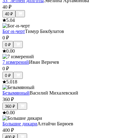
33° летней долготы
Эвелина Артамонова
40
₽
40
₽
5.0
4
Бог-н-черт
Тимур Бикбулатов
0
₽
0
₽
0.0
0
7 измерений
Иван Веричев
0
₽
0
₽
5.0
18
Безымянный
Василий Михалевский
360
₽
360
₽
0.0
0
Большие дикари
Алтайчи Бирюев
400
₽
400
₽