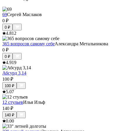
69
Сергей Маслаков
0
₽
0
₽
4.8
12
365 вопросов самому себе
Александра Метальникова
0
₽
0
₽
4.9
19
Абсурд 3,14
100
₽
100
₽
5.0
7
12 стульев
Илья Ильф
140
₽
140
₽
0.0
0