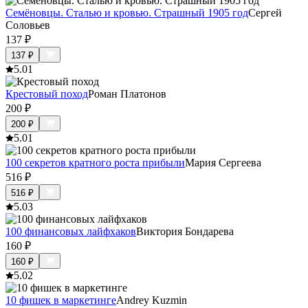
Семёновцы. Сталью и кровью. Страшный 1905 год
Сергей
Соловьев
137
₽
137
₽
5.0
1
Крестовый поход
Роман Платонов
200
₽
200
₽
5.0
1
100 секретов кратного роста прибыли
Мария Сергеева
516
₽
516
₽
5.0
3
100 финансовых лайфхаков
Виктория Бондарева
160
₽
160
₽
5.0
2
10 фишек в маркетинге
Andrey Kuzmin