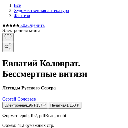
Все
Художественная литература
Фэнтези
5.0
2
Оценить
Электронная книга
Евпатий Коловрат.
Бессмертные витязи
Легенды Русского Севера
Сергей Соловьев
Электронная
196
₽
137
₽
Печатная
1 150
₽
Формат:
epub, fb2, pdfRead, mobi
Объем:
412
бумажных стр.