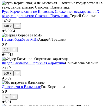
Русь Керченская, а не Киевская. Сложение государства в IX
веке, свидетельство Саксона. Грамматика
Сергей Соловьев
140
₽
140
₽
5.0
204
Первая борьба за МИР
Андрей Трушкин
0
₽
0
₽
4.9
12
Фёдор Басманов. Опричная жар-птица
Пономарёва Марина
200
₽
200
₽
5.0
9
До встречи в Вальхалле
Ева Кирсанова
0
₽
0
₽
5.0
1