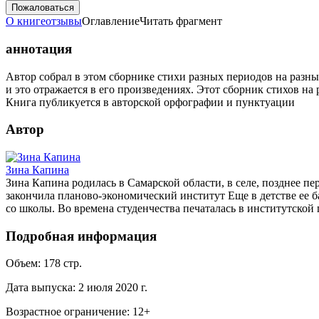
Пожаловаться
О книге
отзывы
Оглавление
Читать фрагмент
аннотация
Автор собрал в этом сборнике стихи разных периодов на разн
и это отражается в его произведениях. Этот сборник стихов на
Книга публикуется в авторской орфографии и пунктуации
Автор
Зина Капина
Зина Капина родилась в Самарской области, в селе, позднее пе
закончила планово-экономический институт Еще в детстве ее ба
со школы. Во времена студенчества печаталась в институтской г
Подробная информация
Объем:
178
стр.
Дата выпуска:
2 июля 2020 г.
Возрастное ограничение:
12
+