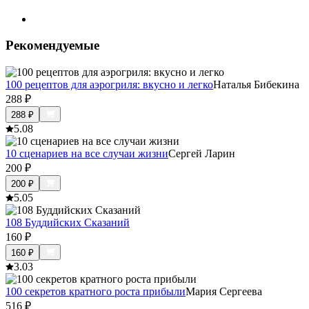
Рекомендуемые
100 рецептов для аэрогриля: вкусно и легко
Наталья Бибекина
288
₽
288
₽
5.0
8
10 сценариев на все случаи жизни
Сергей Ларин
200
₽
200
₽
5.0
5
108 Буддийских Сказаний
160
₽
160
₽
3.0
3
100 секретов кратного роста прибыли
Мария Сергеева
516
₽