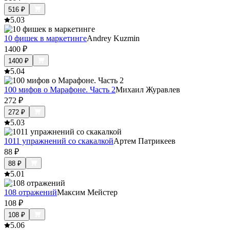
516
₽
5.0
3
10 фишек в маркетинге
Andrey Kuzmin
1400
₽
1400
₽
5.0
4
100 мифов о Марафоне. Часть 2
Михаил Журавлев
272
₽
272
₽
5.0
3
1011 упражнений со скакалкой
Артем Патрикеев
88
₽
88
₽
5.0
1
108 отражений
Максим Мейстер
108
₽
108
₽
5.0
6