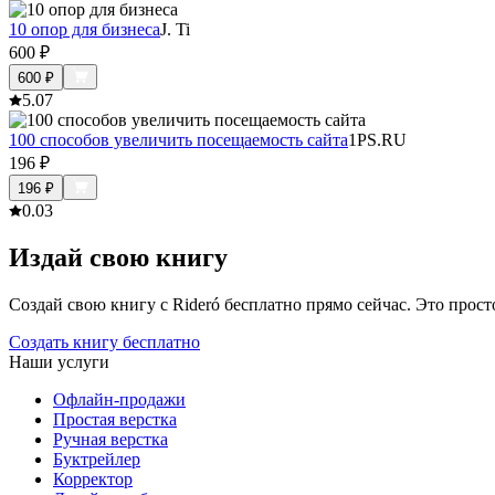
10 опор для бизнеса
J. Ti
600
₽
600
₽
5.0
7
100 способов увеличить посещаемость сайта
1PS.RU
196
₽
196
₽
0.0
3
Издай свою книгу
Создай свою книгу с Rideró бесплатно прямо сейчас. Это просто,
Создать книгу бесплатно
Наши услуги
Офлайн-продажи
Простая верстка
Ручная верстка
Буктрейлер
Корректор