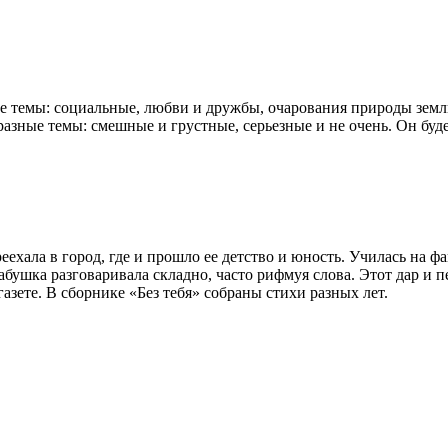
ые темы: социальные, любви и дружбы, очарования природы зем
 разные темы: смешные и грустные, серьезные и не очень. Он буде
реехала в город, где и прошло ее детство и юность. Училась на 
бушка разговаривала складно, часто рифмуя слова. Этот дар и пе
азете. В сборнике «Без тебя» собраны стихи разных лет.