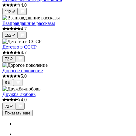
4.0
112
₽
Взаправдашние рассказы
4.7
152
₽
Детство в СССР
4.7
72
₽
Дорогое поколение
5.0
8
₽
Дружба-любовь
4.0
72
₽
Показать ещё