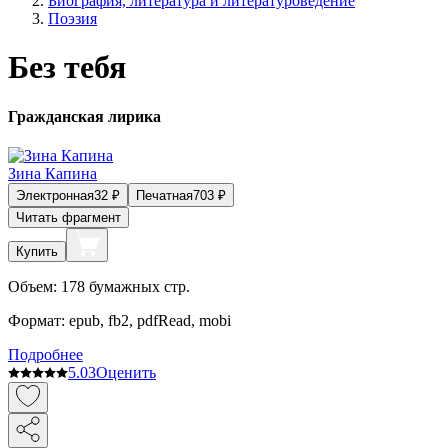
Биография, литература и литературоведение
Поэзия
Без тебя
Гражданская лирика
Зина Капина
Электронная
32
₽
Печатная
703
₽
Читать фрагмент
Купить
Объем:
178
бумажных стр.
Формат:
epub, fb2, pdfRead, mobi
Подробнее
5.0
3
Оценить