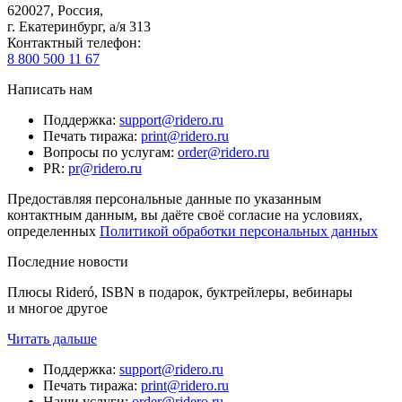
620027
,
Россия
,
г. Екатеринбург, а/я 313
Контактный телефон
:
8 800 500 11 67
Написать нам
Поддержка
:
support@ridero.ru
Печать тиража
:
print@ridero.ru
Вопросы по услугам
:
order@ridero.ru
PR
:
pr@ridero.ru
Предоставляя персональные данные по указанным
контактным данным, вы даёте своё согласие на условиях,
определенных
Политикой обработки персональных данных
Последние новости
Плюсы Rideró, ISBN в подарок, буктрейлеры, вебинары
и многое другое
Читать дальше
Поддержка
:
support@ridero.ru
Печать тиража
:
print@ridero.ru
Наши услуги
:
order@ridero.ru