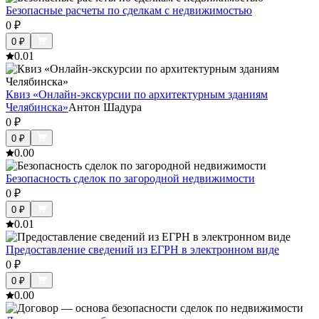
Безопасные расчеты по сделкам с недвижимостью
0
₽
0
₽
0.0
1
Квиз «Онлайн-экскурсии по архитектурным зданиям
Челябинска»
Антон Шадура
0
₽
0
₽
0.0
0
Безопасность сделок по загородной недвижимости
0
₽
0
₽
0.0
1
Предоставление сведений из ЕГРН в электронном виде
0
₽
0
₽
0.0
0