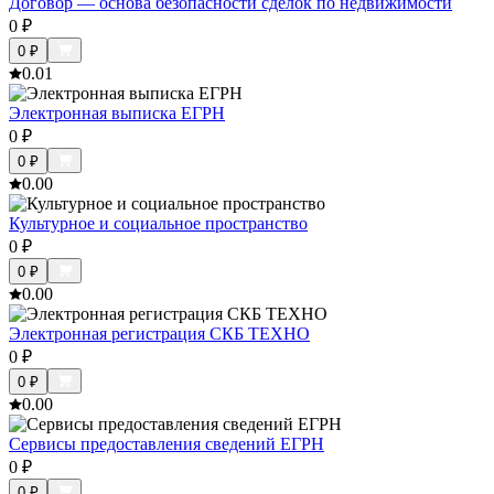
Договор — основа безопасности сделок по недвижимости
0
₽
0
₽
0.0
1
Электронная выписка ЕГРН
0
₽
0
₽
0.0
0
Культурное и социальное пространство
0
₽
0
₽
0.0
0
Электронная регистрация СКБ ТЕХНО
0
₽
0
₽
0.0
0
Сервисы предоставления сведений ЕГРН
0
₽
0
₽