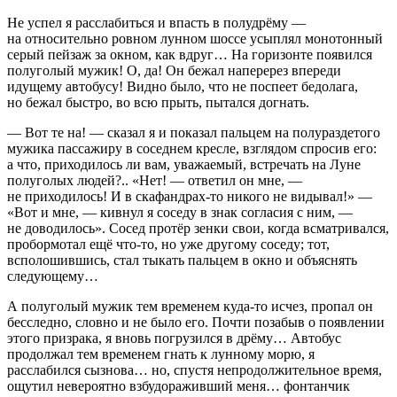
Не успел я расслабиться и впасть в полудрёму —
на относительно ровном лунном шоссе усыплял монотонный
серый пейзаж за окном, как вдруг… На горизонте появился
полуголый мужик! О, да! Он бежал наперерез впереди
идущему автобусу! Видно было, что не поспеет бедолага,
но бежал быстро, во всю прыть, пытался догнать.
— Вот те на! — сказал я и показал пальцем на полураздетого
мужика пассажиру в соседнем кресле, взглядом спросив его:
а что, приходилось ли вам, уважаемый, встречать на Луне
полуголых людей?.. «Нет! — ответил он мне, —
не приходилось! И в скафандрах-то никого не видывал!» —
«Вот и мне, — кивнул я соседу в знак согласия с ним, —
не доводилось». Сосед протёр зенки свои, когда всматривался,
пробормотал ещё что-то, но уже другому соседу; тот,
всполошившись, стал тыкать пальцем в окно и объяснять
следующему…
А полуголый мужик тем временем куда-то исчез, пропал он
бесследно, словно и не было его. Почти позабыв о появлении
этого призрака, я вновь погрузился в дрёму… Автобус
продолжал тем временем гнать к лунному морю, я
расслабился сызнова… но, спустя непродолжительное время,
ощутил невероятно взбудораживший меня… фонтанчик