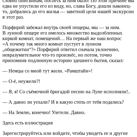
словно пингвинам, поспеть за ним было! По этой причине мы
едва не упустили его из виду, но, слава Богу, дошли наконец-
то, добрались до его жилья — заветной цели нашей экскурсии
в этот раз.
Порфирий забежал внутрь своей пещеры, мы — за ним.
В лунной пещере его имелось множество выдолбленных
киркой комнат, помещений… На первый же наш вопрос
«А почему так много комнат пустует в лунном
„общежитии“?» Порфирий ответил сначала уклончиво,
невразумительное что-то произнёс, но потом, точно
припомнив подлинную историю здешнего бытия, сказал:
— Немцы со мной тут жили. «Рамштайн»!
— О-ё, неужели?!
— Я, я! Со съёмочной бригадой песню на Луне исполняли!..
— А давно ли уехали? И в какую степь от тебя подались?
— На Землю, конечно! Улетели. Давно.
Здесь есть иллюстрация
Зарегистрируйтесь или войдите, чтобы увидеть ее и другие