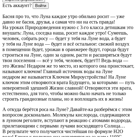
Есть аккаунт?
Войти
Басня про то, что Луна каждое утро обильно росит — уже
давно не басня, друзья, а самая что ни на есть правда!
На уроках Природоведения нужно с 3-го класса детишкам это
внушать: Луна, соседка наша, росит каждое утро! Сумеешь,
человек, собрать росу — будет у тебя на Луне вода, а будет
у тебя на Луне вода — будет и всё остальное: свежий воздух
в помещении будет, урожаи в оранжерее будут, города будут
строиться на Луне, один за одним, расти и расширяться будут
твои поселения — всё у тебя, человек, будет!!! Ведь вода —
это Жизнь! Недаром же то место, из которого она проистекает,
называют
ключом
! Главный источник воды на Луне
недаром же называется
Ключом Мироустройства
! На Луне
ключом этим отворяются врата Будущего, за которыми — путь
невероятной здешней Жизни славной! Отворяются эти врата,
естественно, для того, чтобы можно было начать не только
строить грандиозные планы, но и воплощать их в жизнь!
А откуда берётся роса на Луне? Давайте-ка разберёмся с этим
вопросом досконально. Молекулы кислорода, содержащиеся
в лунном реголите, вступают в реакцию с атомами водорода,
прилетающими с первыми лучами восходящего Солнца…
В результате чего получается чистейшая по формуле Н
2
О
вода! Ближе к полудню она испаряется из-за жары 110°С,