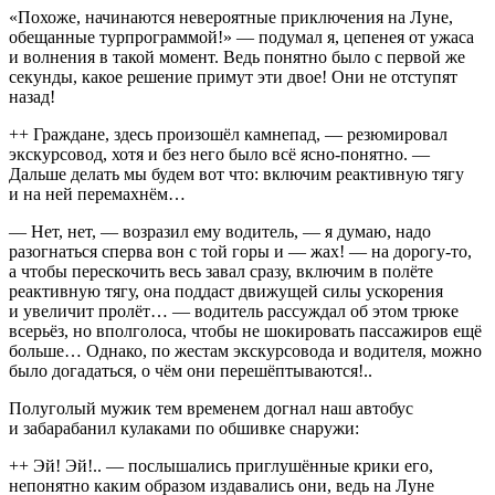
«Похоже, начинаются невероятные приключения на Луне,
обещанные турпрограммой!» — подумал я, цепенея от ужаса
и волнения в такой момент. Ведь понятно было с первой же
секунды, какое решение примут эти двое! Они не отступят
назад!
++ Граждане, здесь произошёл камнепад, — резюмировал
экскурсовод, хотя и без него было всё ясно-понятно. —
Дальше делать мы будем вот что: включим реактивную тягу
и на ней перемахнём…
— Нет, нет, — возразил ему водитель, — я думаю, надо
разогнаться сперва вон с той горы и — жах! — на дорогу-то,
а чтобы перескочить весь завал сразу, включим в полёте
реактивную тягу, она поддаст движущей силы ускорения
и увеличит пролёт… — водитель рассуждал об этом трюке
всерьёз, но вполголоса, чтобы не шокировать пассажиров ещё
больше… Однако, по жестам экскурсовода и водителя, можно
было догадаться, о чём они перешёптываются!..
Полуголый мужик тем временем догнал наш автобус
и забарабанил кулаками по обшивке снаружи:
++ Эй! Эй!.. — послышались приглушённые крики его,
непонятно каким образом издавались они, ведь на Луне