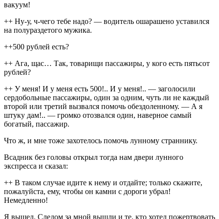
вакуум!
++ Ну-у, ч-чего тебе надо? — водитель ошарашено уставился
на полураздетого мужика.
++500 рублей есть?
++ Ага, щас… Так, товарищи пассажиры, у кого есть пятьсот
рублей?
++ У меня! И у меня есть 500!.. И у меня!.. — заголосили
сердобольные пассажиры, один за одним, чуть ли не каждый
второй или третий вызвался помочь обездоленному. — А я
штуку дам!.. — громко отозвался один, наверное самый
богатый, пассажир.
Что ж, и мне тоже захотелось помочь лунному страннику.
Всадник без головы открыл тогда нам двери лунного
экспресса и сказал:
++ В таком случае идите к нему и отдайте; только скажите,
пожалуйста, ему, чтобы он камни с дороги убрал!
Немедленно!
Я вышел. Следом за мной вышли и те, кто хотел пожертвовать