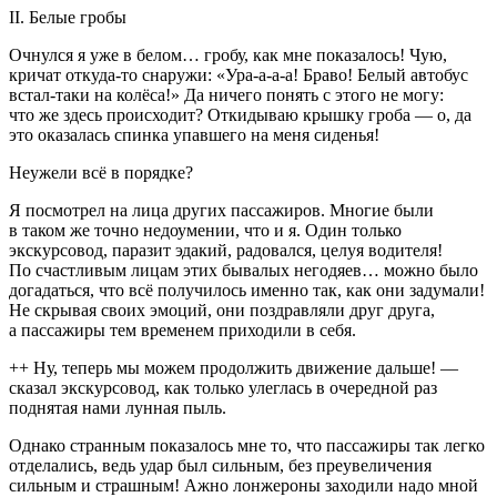
II. Белые гробы
Очнулся я уже в белом… гробу, как мне показалось! Чую,
кричат откуда-то снаружи: «Ура-а-а-а! Браво! Белый автобус
встал-таки на колёса!» Да ничего понять с этого не могу:
что же здесь происходит? Откидываю крышку гроба — о, да
это оказалась спинка упавшего на меня сиденья!
Неужели всё в порядке?
Я посмотрел на лица других пассажиров. Многие были
в таком же точно недоумении, что и я. Один только
экскурсовод, паразит эдакий, радовался, целуя водителя!
По счастливым лицам этих бывалых негодяев… можно было
догадаться, что всё получилось именно так, как они задумали!
Не скрывая своих эмоций, они поздравляли друг друга,
а пассажиры тем временем приходили в себя.
++ Ну, теперь мы можем продолжить движение дальше! —
сказал экскурсовод, как только улеглась в очередной раз
поднятая нами лунная пыль.
Однако странным показалось мне то, что пассажиры так легко
отделались, ведь удар был сильным, без преувеличения
сильным и страшным! Ажно лонжероны заходили надо мной