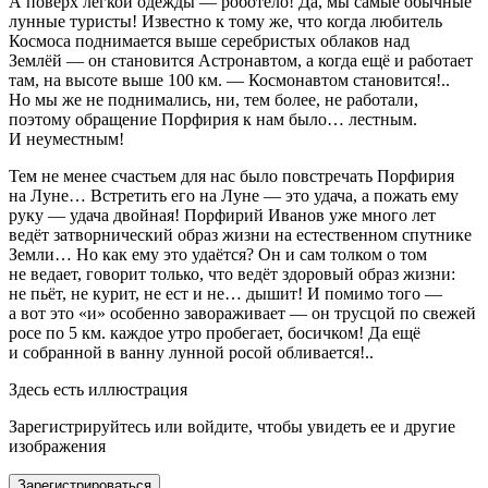
А поверх лёгкой одежды — роботело! Да, мы самые обычные
лунные туристы! Известно к тому же, что когда любитель
Космоса поднимается выше серебристых облаков над
Землёй — он становится Астронавтом, а когда ещё и работает
там, на высоте выше 100 км. — Космонавтом становится!..
Но мы же не поднимались, ни, тем более, не работали,
поэтому обращение Порфирия к нам было… лестным.
И неуместным!
Тем не менее счастьем для нас было повстречать Порфирия
на Луне… Встретить его на Луне — это удача, а пожать ему
руку — удача двойная! Порфирий Иванов уже много лет
ведёт затворнический образ жизни на естественном спутнике
Земли… Но как ему это удаётся? Он и сам толком о том
не ведает, говорит только, что ведёт здоровый образ жизни:
не пьёт, не курит, не ест и не… дышит! И помимо того —
а вот это «и» особенно завораживает — он трусцой по свежей
росе по 5 км. каждое утро пробегает, босичком! Да ещё
и собранной в ванну лунной росой обливается!..
Здесь есть иллюстрация
Зарегистрируйтесь или войдите, чтобы увидеть ее и другие
изображения
Зарегистрироваться