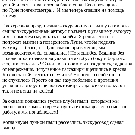
устойчивость, завалился на бок и упал! Его протащило
по Луне полгектометра… И мы теперь спешим на помощь
к нему!
Экскурсовод предупредил экскурсионную группу о том, что
сейчас экскурсионный автобус подъедет к упавшему автобусу
и мы поможем ему встать на колёса. Я решил, что нас
попросят выйти на поверхность Луны, чтобы поднять
махину — благо, на Луне слабое притяжение, мы
всемидесятером бы справились! Но я ошибся. Всадник без
головы просто заехал на упавший автобус сбоку и бортанул
его, что есть силы! Салон, в котором мы находились, задрожал
от напряжения, испуганные пассажиры вцепились в кресла.
Казалось: сейчас что-то случится! Но ничего особенного
не случилось. Просто он дал газу побольше и протащил
упавший автобус ещё полгектометра… да всё без толку: он
так и не встал на колёса!
За окнами поднялись густые клубы пыли, которыми мы
любовались какое-то время: пусть техника делает за нас всю
работу, а мы понаблюдаем!
Когда клубы лунной пыли рассеялись, экскурсовод сделал
вывод: