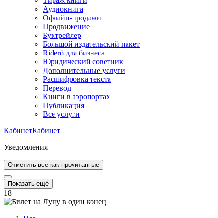
Тираж книги
Аудиокнига
Офлайн-продажи
Продвижение
Буктрейлер
Большой издательский пакет
Rideró для бизнеса
Юридический советник
Дополнительные услуги
Расшифровка текста
Перевод
Книги в аэропортах
Публикация
Все услуги
Кабинет
Кабинет
Уведомления
Отметить все как прочитанные
Показать ещё
18
+