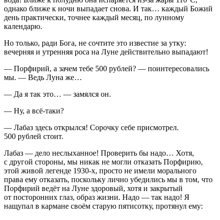
однако ближе к ночи выпадает снова. И так… каждый Божий
день практически, точнее каждый месяц, по лунному
календарю.
Но только, ради Бога, не сочтите это известие за утку:
вечерняя и утренняя роса на Луне действительно выпадают!
— Порфирий, а зачем тебе 500 рублей? — поинтересовались
мы. — Ведь Луна же…
— Да я так это… — замялся он.
— Ну, а всё-таки?
— Лабаз здесь открылся! Сорочку себе присмотрел.
500 рублей стоит.
Лабаз — дело неслыханное! Проверить бы надо… Хотя,
с другой стороны, мы никак не могли отказать Порфирию,
этой живой легенде 1930-х, просто не имели морального
права ему отказать, поскольку лично убедились мы в том, что
Порфирий ведёт на Луне здоровый, хотя и закрытый
от посторонних глаз, образ жизни. Надо — так надо! Я
нащупал в кармане своём старую пятисотку, протянул ему: