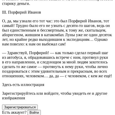
старику деньги.
III. Порфирий Иванов
О, да, мы узнали его тот час: это был Порфирий Иванов, тот
самый! Трудно было его не узнать с десяти-то шагов, ведь он
был
единственным
и бессмертным, к тому же, скитальцем,
аборигеном, жившим в катакомбах Луны уже не один десяток
лет, но крайне редко выходившим к экспедициям… Однако
нам повезло: к нам он выбежал сам!
— Здравствуй, Порфирий! — как только сделал первый шаг
из автобуса, я, обрадовавшись встрече с ним, протянул руки
в его направлении, и следующим за мной людям захотелось
сделать то же самое — протянуть к нему руки, чтобы лично
поздороваться с этим удивительным и прекрасным, во всех
отношениях, человеком… да, да — с человеком, с кем же ещё!
Здесь есть иллюстрация
Зарегистрируйтесь или войдите, чтобы увидеть ее и другие
изображения
Зарегистрироваться
Есть аккаунт?
Войти