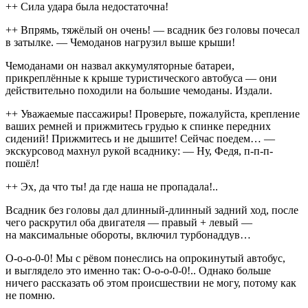
++ Сила удара была недостаточна!
++ Впрямь, тяжёлый он очень! — всадник без головы почесал
в затылке. — Чемоданов нагрузил выше крыши!
Чемоданами он назвал аккумуляторные батареи,
прикреплённые к крыше туристического автобуса — они
действительно походили на большие чемоданы. Издали.
++ Уважаемые пассажиры! Проверьте, пожалуйста, крепление
ваших ремней и прижмитесь грудью к спинке передних
сидений! Прижмитесь и не дышите! Сейчас поедем… —
экскурсовод махнул рукой всаднику: — Ну, Федя, п-п-п-
пошёл!
++ Эх, да что ты! да где наша не пропадала!..
Всадник без головы дал длинный-длинный задний ход, после
чего раскрутил оба двигателя — правый + левый —
на максимальные обороты, включил турбонаддув…
О-о-о-0-0! Мы с рёвом понеслись на опрокинутый автобус,
и выглядело это именно так: О-о-о-0-0!.. Однако больше
ничего рассказать об этом происшествии не могу, потому как
не помню.