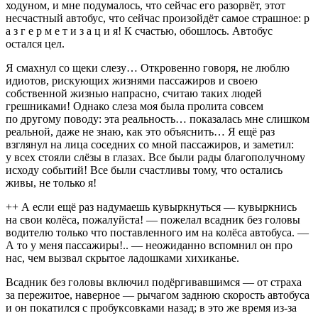
ходуном, и мне подумалось, что сейчас его разорвёт, этот
несчастный автобус, что сейчас произойдёт самое страшное: р
а з г е р м е т и з а ц и я! К счастью, обошлось. Автобус
остался цел.
Я смахнул со щеки слезу… Откровенно говоря, не люблю
идиотов, рискующих жизнями пассажиров и своею
собственной жизнью напрасно, считаю таких людей
грешниками! Однако слеза моя была пролита совсем
по другому поводу: эта реальность… показалась мне слишком
реальной, даже не знаю, как это объяснить… Я ещё раз
взглянул на лица соседних со мной пассажиров, и заметил:
у всех стояли слёзы в глазах. Все были рады благополучному
исходу событий! Все были счастливы тому, что остались
живы, не только я!
++ А если ещё раз надумаешь кувыркнуться — кувыркнись
на свои колёса, пожалуйста! — пожелал всадник без головы
водителю только что поставленного им на колёса автобуса. —
А то у меня пассажиры!.. — неожиданно вспомнил он про
нас, чем вызвал скрытое ладошками хихиканье.
Всадник без головы включил подёргивавшимся — от страха
за пережитое, наверное — рычагом заднюю скорость автобуса
и он покатился с пробуксовками назад; в это же время из-за