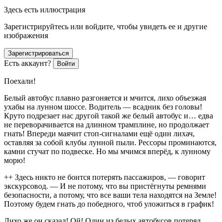
Здесь есть иллюстрация
Зарегистрируйтесь или войдите, чтобы увидеть ее и другие
изображения
Зарегистрироваться
Есть аккаунт?
Войти
Поехали!
Белый автобус плавно разгоняется и мчится, лихо объезжая
ухабы на лунном шоссе. Водитель — всадник без головы!
Круто подрезает нас другой такой же белый автобус и… едва
не переворачивается на длинном трамплине, но продолжает
гнать! Впереди маячит стоп-сигналами ещё один лихач,
оставляя за собой клубы лунной пыли. Рессоры проминаются,
камни стучат по подвеске. Но мы мчимся вперёд, к лунному
морю!
++ Здесь никто не боится потерять пассажиров, — говорит
экскурсовод. — И не потому, что вы пристёгнуты ремнями
безопасности, а потому, что все ваши тела находятся на Земле!
Поэтому будем гнать до победного, чтоб уложиться в график!
Лихо же он сказал! Ой! Один из белых автобусов потерял