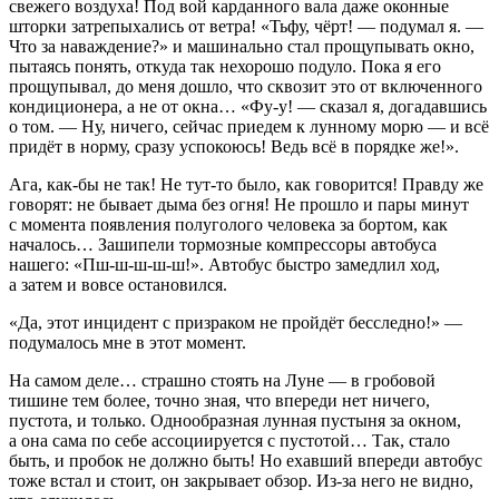
свежего воздуха! Под вой карданного вала даже оконные
шторки затрепыхались от ветра! «Тьфу, чёрт! — подумал я. —
Что за наваждение?» и машинально стал прощупывать окно,
пытаясь понять, откуда так нехорошо подуло. Пока я его
прощупывал, до меня дошло, что сквозит это от включенного
кондиционера, а не от окна… «Фу-у! — сказал я, догадавшись
о том. — Ну, ничего, сейчас приедем к лунному морю — и всё
придёт в норму, сразу успокоюсь! Ведь всё в порядке же!».
Ага, как-бы не так! Не тут-то было, как говорится! Правду же
говорят: не бывает дыма без огня! Не прошло и пары минут
с момента появления полуголого человека за бортом, как
началось… Зашипели тормозные компрессоры автобуса
нашего: «Пш-ш-ш-ш-ш!». Автобус быстро замедлил ход,
а затем и вовсе остановился.
«Да, этот инцидент с призраком не пройдёт бесследно!» —
подумалось мне в этот момент.
На самом деле… страшно стоять на Луне — в гробовой
тишине тем более, точно зная, что впереди нет ничего,
пустота, и только. Однообразная лунная пустыня за окном,
а она сама по себе ассоциируется с пустотой… Так, стало
быть, и пробок не должно быть! Но ехавший впереди автобус
тоже встал и стоит, он закрывает обзор. Из-за него не видно,