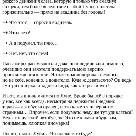
резкого движения слеза, которую я только что смахнул
со щеки, тем более вследствие слабой Луны, полетела
горизонтально — прямо на всадника без головы!
++ Что это? — спросил водитель.
++ Это слеза!
++ А я подумал, ты плю…
++ Нет, нет, это слеза!
Пассажиры рассмеялись и даже поаплодировали немного,
очевидно они захотели поддержать мою версию
происхождения капли. Я тоже поаплодировал немного,
но не себе, конечно, а водителю. Куда ж деваться-то? Он ведь
смотрит в зеркало заднего вида, как кто реагирует!
И вот, мы вновь мчимся по Луне. Вроде бы всё в порядке
у нас, всё как всегда, несмотря на пережитый недавно
таран — автобус исправен, и это кажется невероятно
странным… Впрочем, если подумать: чему же тут удивляться?
Ведь это русский автобус, эх! Это не какая-нибудь вам,
понимаешь, хлюпкая иномарка!
Пылит, пылит Луна… Что дальше-то буде?