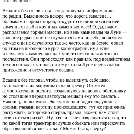
что случилось.
Всадник без головы стал тогда получать информацию
по рации. Выяснилось вскоре, что дорога завалена…
обломками горных пород, откуда-то свалившихся на неё
каменных глыб и крупных каменных масс! О, да, рядом
располагался горный массив, но ведь камнепады на Луне —
явление редкое, они не случаются сами по себе, во всяком
случае они не случаются так же часто, как на Земле, я знал
об этом из школьного курса космографии, ну а если
и случаются камнепады на Луне, то почти незаметны их
последствия. Они происходят, как правило, под воздействием
техногенных факторов, потому что на Луне очень слабое
притяжение и отсутствуют осадки.
Всадник без головы, чтобы не вывихнуть себе шею,
осторожно стал выруливать на встречку. Он хотел
самостоятельно оценить создавшуюся на дороге обстановку,
но стоявшие впереди автобусы мешали ему это сделать…
Наконец, он вырулил. Экскурсовод и водитель, увидев
своими глазами картину произошедшего, тут же принялись
рассуждать, осторожно сперва, правда: может, нам стоит
возвратиться назад?.. Ну, а если… не возвращаться назад, то
по какой тогда траектории лучше объехать или перескочить
образовавшийся здесь завал? Может быть, сверху?