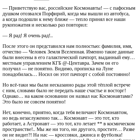
— Приветствую вас, российские Космонавты! — с пафосным
душком отозвался Порфирий, когда мы вышли из автобуса,
а когда подошли к нему ближе — тепло принял все наши
рукопожатия и несколько раз повторил:
— Я рад! Я очень рад!..
После этого он представился нам полностью: фамилия, имя,
отчество — Человек Земля Вселенная. Именно такие данные
были внесены в его галактический пачпорт, выданный ему…
местным управлением КГБ @-Центавра. Зачем он его
получил — не понятно. Видимо, прописка на Луне
понадобилась… Носил он этот пачпорт с собой постоянно!
Но всё-таки мы были несказанно рады этой тёплой встрече
с ним, словами было не передать наше счастье и восторг!
Однако… на каком основании он назвал нас Космонавтами?
Это было не совсем понятно!
Нет, конечно, приятно, когда тебя величают Космонавтом,
но ведь незаслуженно так… Космонавт — это тот, кто
работает, а Астронавт — это тот, кто летает ** в космическом
пространстве!..
Мы же ни того, ни другого, простите… Разве
он не видит?! На нас — кроссовки, джинса и футболка!