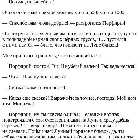
— Возьми, пожалуйста!
Остальные тоже повытаскивали, кто по 500, кто по 1000.
— Спасибо вам, люди добрые! — растрогался Порфирий.
Он покрутил полученные им пятисотки на солнце, засунул их
в подкладной карман своих чёрных трусов, и… пустился
с ними наутёк — благо, что горизонт на Луне близок!
Мне пришлось крикнуть, чтоб остановить его:
— Порфирий, постой! Эй! Не убегай далеко! Так ведь нельзя!
— Что?.. Почему мне нельзя?
— Сказка только начинается!
— Какая ещё сказка?! Выражайтесь точнее, господа! Мой дом
там! Мне туда!
— Порфирий, ну ты совсем одичал! Нельзя же вот так:
повстречался с соотечественниками на Луне и сразу даёшь
стрекача! Ты ведь не вор!.. И мы тебе ничего плохого
не сделали. Пойми нас! Лунный горизонт близок, да, ты
сейчас скроешься за ним, только тебя и видели… Скакать ты