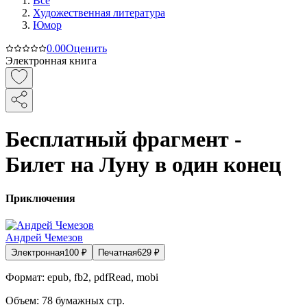
Все
Художественная литература
Юмор
0.0
0
Оценить
Электронная книга
Бесплатный фрагмент -
Билет на Луну в один конец
Приключения
Андрей Чемезов
Электронная
100
₽
Печатная
629
₽
Формат:
epub, fb2, pdfRead, mobi
Объем:
78
бумажных стр.