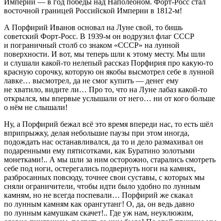
Империи — в год победы над Наполеоном. Форт-Росс стал
восточной границей Российской Империи в 1812-м!
А Порфирий Иванов основал на Луне свой, то бишь
советский Форт-Росс. В 1939-м он водрузил флаг СССР
и пограничный столб со знаком «СССР» на лунной
поверхности. И вот, мы теперь шли к этому месту. Мы шли
и слушали какой-то нелепый рассказ Порфирия про какую-то
красную сорочку, которую он якобы высмотрел себе в лунной
лавке… высмотрел, да не смог купить — денег ему
не хватило, видите ли… Про то, что на Луне лабаз какой-то
открылся, мы впервые услышали от него… ни от кого больше
о нём не слышали!
Ну, а Порфирий бежал всё это время впереди нас, то есть шёл
вприпрыжку, делая небольшие паузы при этом иногда,
подождать нас останавливался, да то и дело размахивал он
подаренными ему пятисотками, как Буратино золотыми
монетками!.. А мы шли за ним осторожно, старались смотреть
себе под ноги, остерегались подвернуть ноги на камнях,
разбросанных повсюду, точнее свои суставы, с которых мы
сняли ограничители, чтобы идти было удобно по лунным
камням, но не всегда поспевали… Порфирий же скакал
по лунным камням как орангутанг! О, да, он ведь давно
по лунным камушкам скачет!.. Где уж нам, неуклюжим,