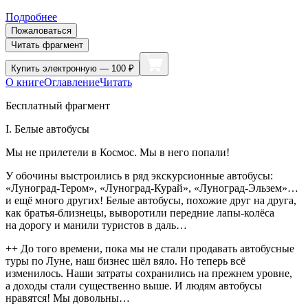
Подробнее
Пожаловаться
Читать фрагмент
Купить
электронную — 100 ₽
О книге
Оглавление
Читать
Бесплатный фрагмент
I. Белые автобусы
Мы не прилетели в Космос. Мы в него попали!
У обочины выстроились в ряд экскурсионные автобусы:
«Луноград-Тером», «Луноград-Курай», «Луноград-Эльзем»…
и ещё много других! Белые автобусы, похожие друг на друга,
как братья-близнецы, выворотили передние лапы-колёса
на дорогу и манили туристов в даль…
++ До того времени, пока мы не стали продавать автобусные
туры по Луне, наш бизнес шёл вяло. Но теперь всё
изменилось. Наши затраты сохранились на прежнем уровне,
а доходы стали существенно выше. И людям автобусы
нравятся! Мы довольны…