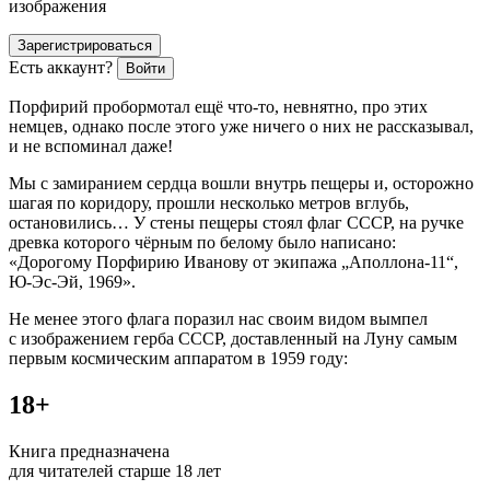
изображения
Зарегистрироваться
Есть аккаунт?
Войти
Порфирий пробормотал ещё что-то, невнятно, про этих
немцев, однако после этого уже ничего о них не рассказывал,
и не вспоминал даже!
Мы с замиранием сердца вошли внутрь пещеры и, осторожно
шагая по коридору, прошли несколько метров вглубь,
остановились… У стены пещеры стоял флаг СССР, на ручке
древка которого чёрным по белому было написано:
«Дорогому Порфирию Иванову от экипажа „Аполлона-11“,
Ю-Эс-Эй, 1969».
Не менее этого флага поразил нас своим видом вымпел
с изображением герба СССР, доставленный на Луну самым
первым космическим аппаратом в 1959 году:
18+
Книга предназначена
для читателей старше 18 лет