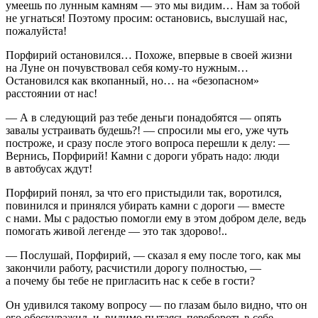
умеешь по лунным камням — это мы видим… Нам за тобой
не угнаться! Поэтому просим: остановись, выслушай нас,
пожалуйста!
Порфирий остановился… Похоже, впервые в своей жизни
на Луне он почувствовал себя кому-то нужным…
Остановился как вкопанный, но… на «безопасном»
расстоянии от нас!
— А в следующий раз тебе деньги понадобятся — опять
завалы устраивать будешь?! — спросили мы его, уже чуть
построже, и сразу после этого вопроса перешли к делу: —
Вернись, Порфирий! Камни с дороги убрать надо: люди
в автобусах ждут!
Порфирий понял, за что его пристыдили так, воротился,
повинился и принялся убирать камни с дороги — вместе
с нами. Мы с радостью помогли ему в этом добром деле, ведь
помогать живой легенде — это так здорово!..
— Послушай, Порфирий, — сказал я ему после того, как мы
закончили работу, расчистили дорогу полностью, —
а почему бы тебе не пригласить нас к себе в гости?
Он удивился такому вопросу — по глазам было видно, что он
его обескуражил, и, видимо пытаясь перебороть в себе