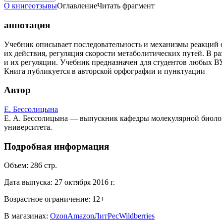
О книге
отзывы
Оглавление
Читать фрагмент
аннотация
Учебник описывает последовательность и механизмы реакций 
их действия, регуляция скорости метаболитических путей. В р
и их регуляции. Учебник предназначен для студентов любых ВУ
Книга публикуется в авторской орфографии и пунктуации
Автор
Е. Бессолицына
Е. А. Бессолицына — выпускник кафедры молекулярной биолог
университета.
Подробная информация
Объем:
286
стр.
Дата выпуска:
27 октября 2016 г.
Возрастное ограничение:
12
+
В магазинах:
Ozon
Amazon
ЛитРес
Wildberries