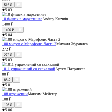
516
₽
5.0
3
10 фишек в маркетинге
Andrey Kuzmin
1400
₽
1400
₽
5.0
4
100 мифов о Марафоне. Часть 2
Михаил Журавлев
272
₽
272
₽
5.0
3
1011 упражнений со скакалкой
Артем Патрикеев
88
₽
88
₽
5.0
1
108 отражений
Максим Мейстер
108
₽
108
₽
5.0
6