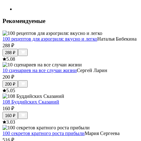
Рекомендуемые
100 рецептов для аэрогриля: вкусно и легко
Наталья Бибекина
288
₽
288
₽
5.0
8
10 сценариев на все случаи жизни
Сергей Ларин
200
₽
200
₽
5.0
5
108 Буддийских Сказаний
160
₽
160
₽
3.0
3
100 секретов кратного роста прибыли
Мария Сергеева
516
₽