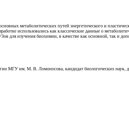
основных метаболитических путей энергетического и пластиче
азработке использовались как классические данные о метаболити
Зов для изучения биохимии, в качестве как основной, так и до
ии МГУ им. М. В. Ломоносова, кандидат биологических наук, 