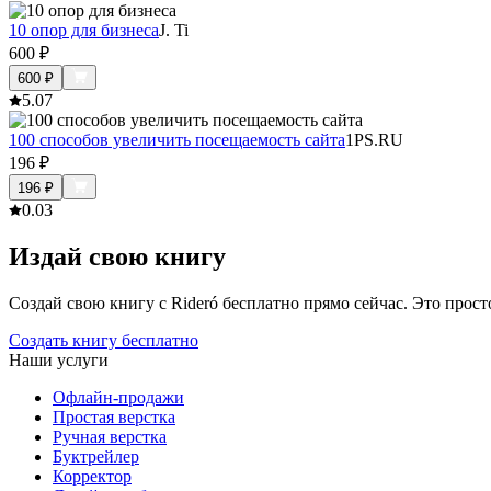
10 опор для бизнеса
J. Ti
600
₽
600
₽
5.0
7
100 способов увеличить посещаемость сайта
1PS.RU
196
₽
196
₽
0.0
3
Издай свою книгу
Создай свою книгу с Rideró бесплатно прямо сейчас. Это просто,
Создать книгу бесплатно
Наши услуги
Офлайн-продажи
Простая верстка
Ручная верстка
Буктрейлер
Корректор