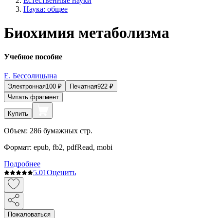
Естественные науки
Наука: общее
Биохимия метаболизма
Учебное пособие
Е. Бессолицына
Электронная
100
₽
Печатная
922
₽
Читать фрагмент
Купить
Объем:
286
бумажных стр.
Формат:
epub, fb2, pdfRead, mobi
Подробнее
5.0
1
Оценить
Пожаловаться