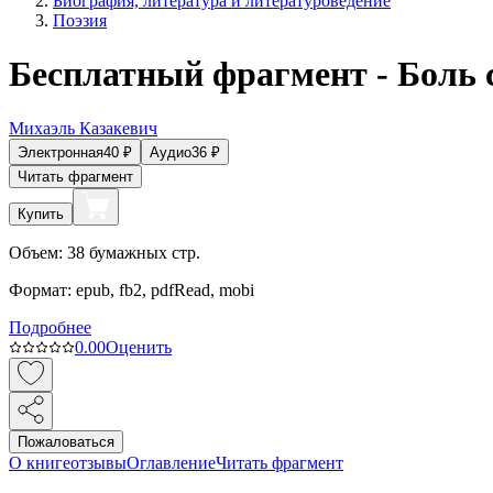
Биография, литература и литературоведение
Поэзия
Бесплатный фрагмент - Боль 
Михаэль Казакевич
Электронная
40
₽
Аудио
36
₽
Читать фрагмент
Купить
Объем:
38
бумажных стр.
Формат:
epub, fb2, pdfRead, mobi
Подробнее
0.0
0
Оценить
Пожаловаться
О книге
отзывы
Оглавление
Читать фрагмент