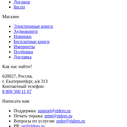
Договор
llm.txt
Магазин
Электронные книги
Аудиокниги
Новинки
Бесплатные книги
Импринты
Подборки
Доставка
Как нас найти?
620027
,
Россия
,
г. Екатеринбург, а/я 313
Контактный телефон
:
8 800 500 11 67
Написать нам
Поддержка
:
support@ridero.ru
Печать тиража
:
print@ridero.ru
Вопросы по услугам
:
order@ridero.ru
PR
:
pr@ridero.ru