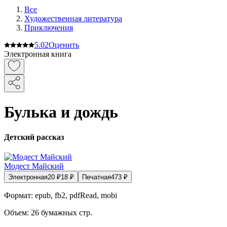
Все
Художественная литература
Приключения
5.0
2
Оценить
Электронная книга
Булька и дождь
Детский рассказ
Модест Майский
Электронная
20
₽
18
₽
Печатная
473
₽
Формат:
epub, fb2, pdfRead, mobi
Объем:
26
бумажных стр.