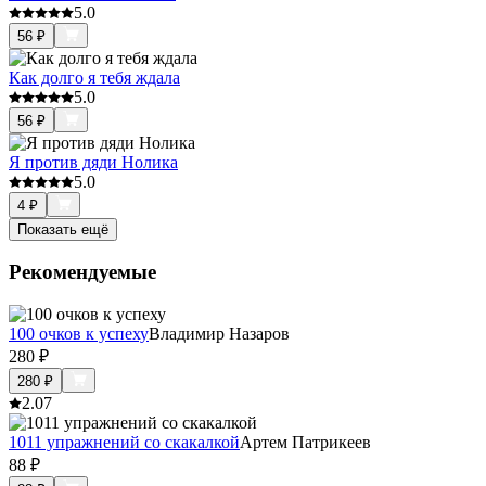
5.0
56
₽
Как долго я тебя ждала
5.0
56
₽
Я против дяди Нолика
5.0
4
₽
Показать ещё
Рекомендуемые
100 очков к успеху
Владимир Назаров
280
₽
280
₽
2.0
7
1011 упражнений со скакалкой
Артем Патрикеев
88
₽