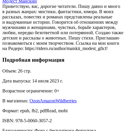
Модест Майский
Приветствую, вас, дорогие читатели. Пишу давно и много
в разных жанрах: мистики, фантастики, юмора. В моих
рассказах, повестях и романах представлены реальные
и выдуманные истории. Говорится об отношениях между
мужчинами и женщинами, чувствах, борьбе характеров,
любви, нередко безответной или потерянной. Создаю также
детские и рассказы о животных. Пишу стихи. Приглашаю
познакомиться с моим творчеством. Ссылка на мои книги
на Ридеро: https://ridero.ru/author/maiskii_modest_gficf/
Подробная информация
Объем:
26
стр.
Дата выпуска:
14 июля 2023 г.
Возрастное ограничение:
0
+
В магазинах:
Ozon
Amazon
Wildberries
Формат:
epub, fb2, pdfRead, mobi
ISBN:
978-5-0060-3057-2
Благодарности
:
Фото с бесплатного фотостока