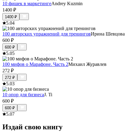
10 фишек в маркетинге
Andrey Kuzmin
1400
₽
1400
₽
5.0
4
100 авторских упражнений для тренингов
Ирина Шевцова
600
₽
600
₽
5.0
5
100 мифов о Марафоне. Часть 2
Михаил Журавлев
272
₽
272
₽
5.0
3
10 опор для бизнеса
J. Ti
600
₽
600
₽
5.0
7
Издай свою книгу