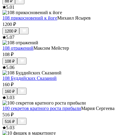
88
₽
5.0
1
108 прикосновений к йоге
Михаил Ясырев
1200
₽
1200
₽
5.0
7
108 отражений
Максим Мейстер
108
₽
108
₽
5.0
6
108 Буддийских Сказаний
160
₽
160
₽
3.0
3
100 секретов кратного роста прибыли
Мария Сергеева
516
₽
516
₽
5.0
3