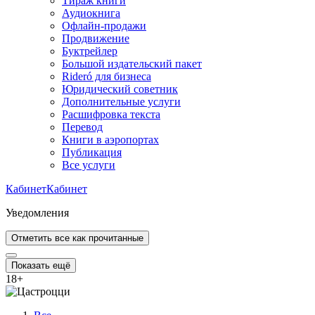
Тираж книги
Аудиокнига
Офлайн-продажи
Продвижение
Буктрейлер
Большой издательский пакет
Rideró для бизнеса
Юридический советник
Дополнительные услуги
Расшифровка текста
Перевод
Книги в аэропортах
Публикация
Все услуги
Кабинет
Кабинет
Уведомления
Отметить все как прочитанные
Показать ещё
18
+