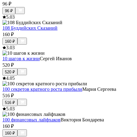
96
₽
96
₽
5.0
3
108 Буддийских Сказаний
160
₽
160
₽
3.0
3
10 шагов к жизни
Сергей Иванов
520
₽
520
₽
4.0
5
100 секретов кратного роста прибыли
Мария Сергеева
516
₽
516
₽
5.0
3
100 финансовых лайфхаков
Виктория Бондарева
160
₽
160
₽