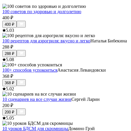
100 советов по здоровью и долголетию
400
₽
400
₽
5.0
3
100 рецептов для аэрогриля: вкусно и легко
Наталья Бибекина
288
₽
288
₽
5.0
8
100+ способов успокоиться
Анастасия Левандовски
368
₽
368
₽
5.0
2
10 сценариев на все случаи жизни
Сергей Ларин
200
₽
200
₽
5.0
5
10 уроков БДСМ для скромницы
Домино Грэй