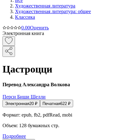
Все
Художественная литература
Художественная литература: общее
Классика
0.0
0
Оценить
Электронная книга
Цастроцци
Перевод Александра Волкова
Перси Биши Шелли
Электронная
20
₽
Печатная
622
₽
Формат:
epub, fb2, pdfRead, mobi
Объем:
128
бумажных стр.
Подробнее