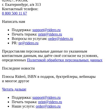
620027
,
Россия
,
г. Екатеринбург, а/я 313
Контактный телефон
:
8 800 500 11 67
Написать нам
Поддержка
:
support@ridero.ru
Печать тиража
:
print@ridero.ru
Вопросы по услугам
:
order@ridero.ru
PR
:
pr@ridero.ru
Предоставляя персональные данные по указанным
контактным данным, вы даёте своё согласие на условиях,
определенных
Политикой обработки персональных данных
Последние новости
Плюсы Rideró, ISBN в подарок, буктрейлеры, вебинары
и многое другое
Читать дальше
Поддержка
:
support@ridero.ru
Печать тиража
:
print@ridero.ru
Наши услуги
:
order@ridero.ru