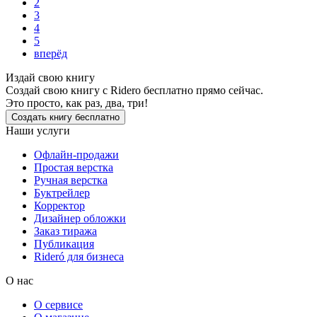
2
3
4
5
вперёд
Издай свою книгу
Создай свою книгу с Ridero бесплатно прямо сейчас.
Это просто, как раз, два, три!
Создать книгу бесплатно
Наши услуги
Офлайн-продажи
Простая верстка
Ручная верстка
Буктрейлер
Корректор
Дизайнер обложки
Заказ тиража
Публикация
Rideró для бизнеса
О нас
О сервисе