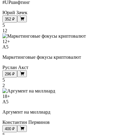
#UPшифтинг
Юрий Зачек
352 ₽
5
12
12
+
A5
Маркетинговые фокусы криптовалют
Руслан Акст
296 ₽
5
2
18
+
A5
Аргумент на миллиард
Константин Перминов
400 ₽
5