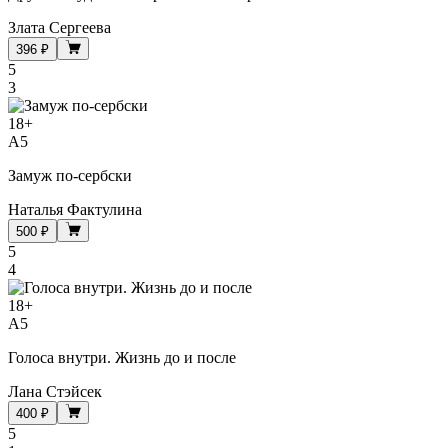
Злата Сергеева
396 ₽
5
3
18
+
A5
Замуж по-сербски
Наталья Фактулина
500 ₽
5
4
18
+
A5
Голоса внутри. Жизнь до и после
Лана Стэйсек
400 ₽
5