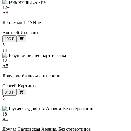
12
+
A5
Лень-мышLEANие
Алексей Игнатюк
196 ₽
5
14
12
+
A5
Ловушки бизнес-партнерства
Сергей Картинцев
340 ₽
5
5
18
+
A5
Другая Саудовская Аравия. Без стереотипов