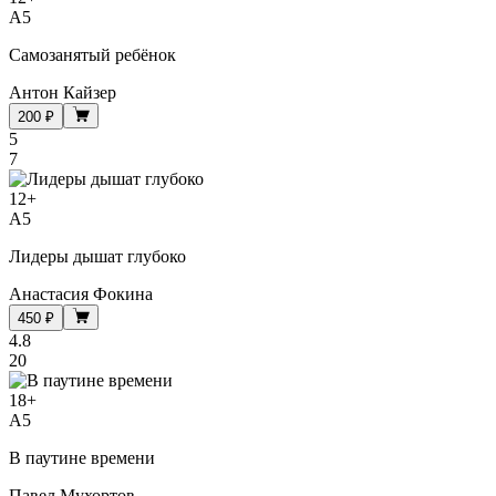
A5
Самозанятый ребёнок
Антон Кайзер
200 ₽
5
7
12
+
A5
Лидеры дышат глубоко
Анастасия Фокина
450 ₽
4.8
20
18
+
A5
В паутине времени
Павел Мухортов