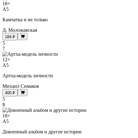
18
+
A5
Камчатка и не только
Д. Моложавская
184 ₽
5
7
12
+
A5
Артха-модель личности
Михаил Симаков
400 ₽
5
8
18
+
A5
Довоенный альбом и другие истории