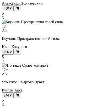
Александр Понизовский
400 ₽
5
3
12
+
A5
Коучинг. Пространство твоей силы
Иван Колупаев
196 ₽
5
7
12
+
A5
Что такое Смарт-контракт
Руслан Акст
244 ₽
5
3