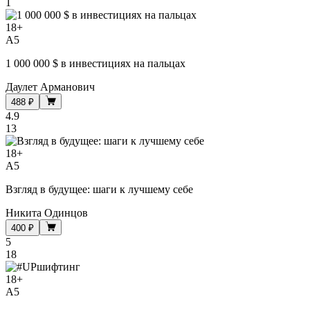
1
18
+
A5
1 000 000 $ в инвестициях на пальцах
Даулет Арманович
488 ₽
4.9
13
18
+
A5
Взгляд в будущее: шаги к лучшему себе
Никита Одинцов
400 ₽
5
18
18
+
A5