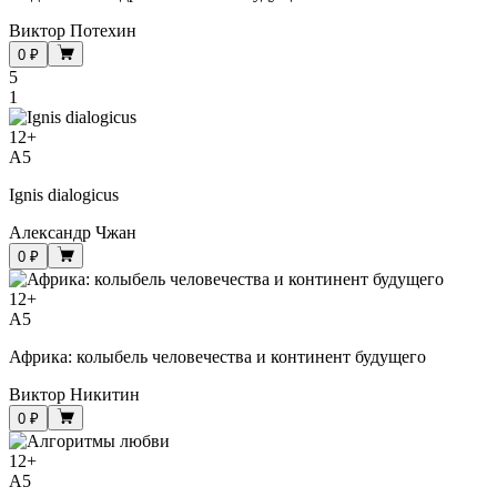
Виктор Потехин
0 ₽
5
1
12
+
A5
Ignis dialogicus
Александр Чжан
0 ₽
12
+
A5
Африка: колыбель человечества и континент будущего
Виктор Никитин
0 ₽
12
+
A5