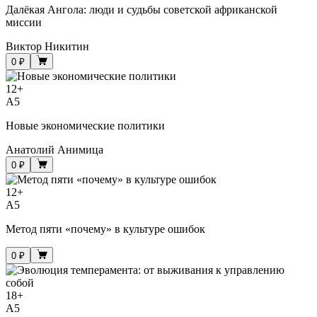
Далёкая Ангола: люди и судьбы советской африканской
миссии
Виктор Никитин
0 ₽
12
+
A5
Новые экономические политики
Анатолий Анимица
0 ₽
12
+
A5
Метод пяти «почему» в культуре ошибок
0 ₽
18
+
A5