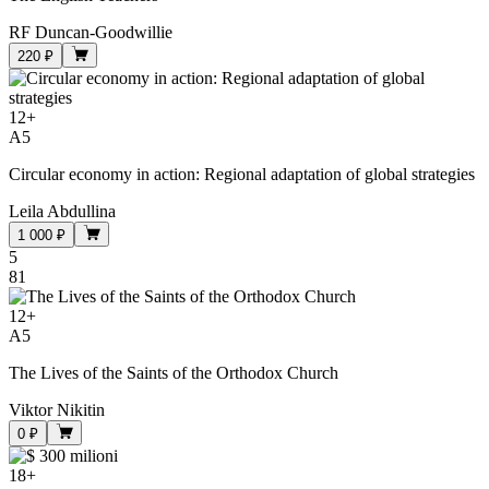
RF Duncan-Goodwillie
220 ₽
12
+
A5
Circular economy in action: Regional adaptation of global strategies
Leila Abdullina
1 000 ₽
5
81
12
+
A5
The Lives of the Saints of the Orthodox Church
Viktor Nikitin
0 ₽
18
+