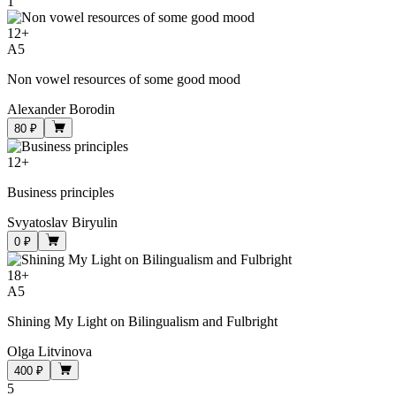
1
12
+
A5
Non vowel resources of some good mood
Alexander Borodin
80 ₽
12
+
Business principles
Svyatoslav Biryulin
0 ₽
18
+
A5
Shining My Light on Bilingualism and Fulbright
Olga Litvinova
400 ₽
5