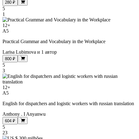
280 ₽
5
1
12
+
A5
Practical Grammar and Vocabulary in the Workplace
Larisa Lubimova
и
1 автор
800 ₽
5
3
12
+
A5
English for dispatchers and logistic workers with russian translation
Anthony . I Anyanwu
604 ₽
5
23