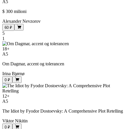
A5
$ 300 milioni
Alexander Nevzorov
60 ₽
5
1
18
+
A5
Om Dagmar, accent og tolerancen
Irina Bjørnø
0 ₽
12
+
A5
The Idiot by Fyodor Dostoevsky: A Comprehensive Plot Retelling
Viktor Nikitin
0 ₽