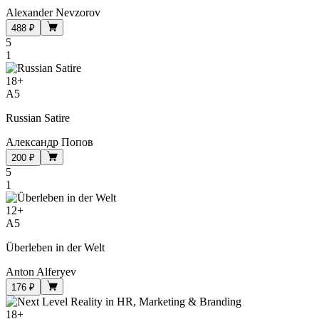
Alexander Nevzorov
488 ₽
5
1
18
+
A5
Russian Satire
Александр Попов
200 ₽
5
1
12
+
A5
Überleben in der Welt
Anton Alferyev
176 ₽
18
+