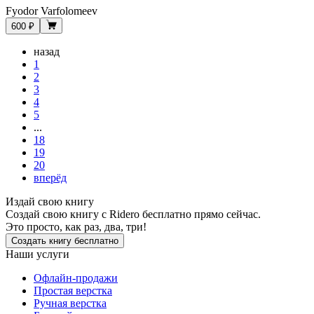
Fyodor Varfolomeev
600 ₽
назад
1
2
3
4
5
...
18
19
20
вперёд
Издай свою книгу
Создай свою книгу с Ridero бесплатно прямо сейчас.
Это просто, как раз, два, три!
Создать книгу бесплатно
Наши услуги
Офлайн-продажи
Простая верстка
Ручная верстка