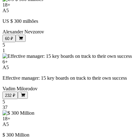
18
+
A5
US $ 300 milhões
Alexander Nevzorov
60 ₽
5
1
6
+
A5
Effective manager: 15 key boards on track to their own success
Vadim Milorodov
232 ₽
5
37
18
+
A5
$ 300 Million