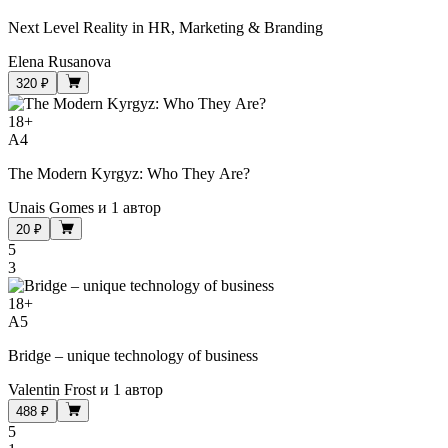
Next Level Reality in HR, Marketing & Branding
Elena Rusanova
320 ₽
18
+
A4
The Modern Kyrgyz: Who They Are?
Unais Gomes
и
1 автор
20 ₽
5
3
18
+
A5
Bridge – unique technology of business
Valentin Frost
и
1 автор
488 ₽
5