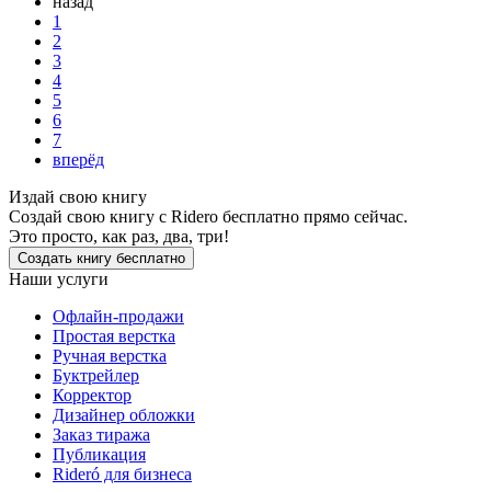
назад
1
2
3
4
5
6
7
вперёд
Издай свою книгу
Создай свою книгу с Ridero бесплатно прямо сейчас.
Это просто, как раз, два, три!
Создать книгу бесплатно
Наши услуги
Офлайн-продажи
Простая верстка
Ручная верстка
Буктрейлер
Корректор
Дизайнер обложки
Заказ тиража
Публикация
Rideró для бизнеса