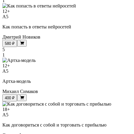
1
12
+
A5
Как попасть в ответы нейросетей
Дмитрий Новиков
580 ₽
5
1
12
+
A5
Артха-модель
Михаил Симаков
400 ₽
18
+
A5
Как договориться с собой и торговать с прибылью