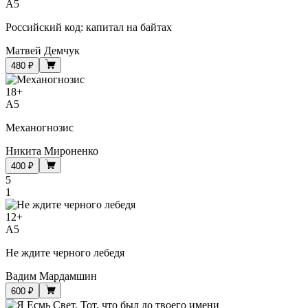
A5
Российский код: капитал на байтах
Матвей Демчук
480 ₽
18
+
A5
Механогнозис
Никита Мироненко
400 ₽
5
1
12
+
A5
Не ждите черного лебедя
Вадим Мардамшин
600 ₽