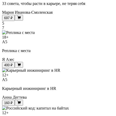
33 совета, чтобы расти в карьере, не теряя себя
Мария Иванова-Смоленская
697 ₽
5
7
18
+
A5
Реплика с места
Я Азес
400 ₽
12
+
A5
Карьерный инжиниринг в HR
Анна Дегтева
160 ₽
12
+