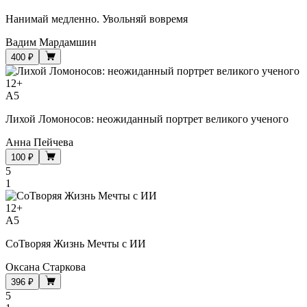
Нанимай медленно. Увольняй вовремя
Вадим Мардамшин
400 ₽
12
+
A5
Лихой Ломоносов: неожиданный портрет великого ученого
Анна Пейчева
100 ₽
5
1
12
+
A5
СоТворяя Жизнь Мечты с ИИ
Оксана Старкова
396 ₽
5