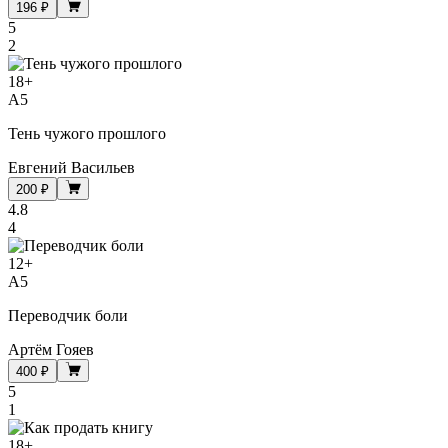
196 ₽
5
2
18
+
A5
Тень чужого прошлого
Евгений Васильев
200 ₽
4.8
4
12
+
A5
Переводчик боли
Артём Гояев
400 ₽
5
1
18
+