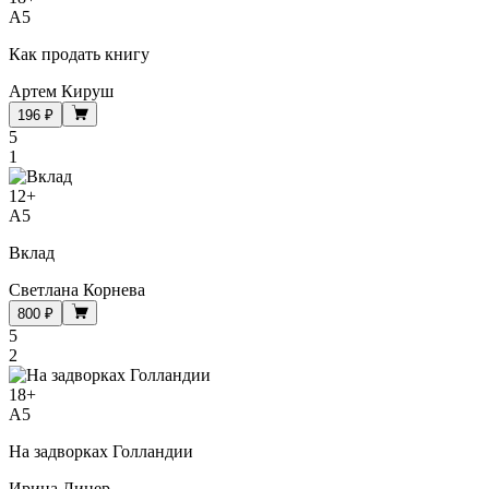
A5
Как продать книгу
Артем Кируш
196 ₽
5
1
12
+
A5
Вклад
Светлана Корнева
800 ₽
5
2
18
+
A5
На задворках Голландии
Ирина Линер