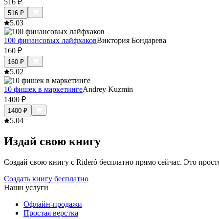
516
₽
516
₽
5.0
3
100 финансовых лайфхаков
Виктория Бондарева
160
₽
160
₽
5.0
2
10 фишек в маркетинге
Andrey Kuzmin
1400
₽
1400
₽
5.0
4
Издай свою книгу
Создай свою книгу с Rideró бесплатно прямо сейчас. Это просто,
Создать книгу бесплатно
Наши услуги
Офлайн-продажи
Простая верстка