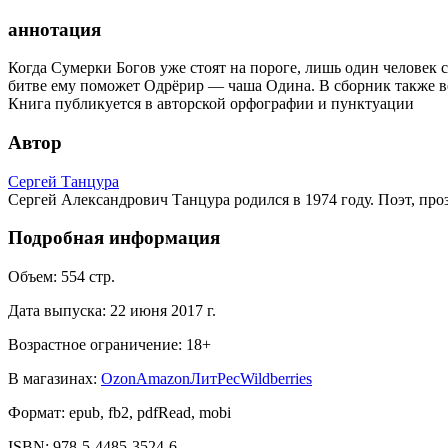
аннотация
Когда Сумерки Богов уже стоят на пороге, лишь один человек с
битве ему поможет Одрёрир — чаша Одина. В сборник также в
Книга публикуется в авторской орфографии и пунктуации
Автор
Сергей Танцура
Сергей Александрович Танцура родился в 1974 году. Поэт, проза
Подробная информация
Объем:
554
стр.
Дата выпуска:
22 июня 2017 г.
Возрастное ограничение:
18
+
В магазинах:
Ozon
Amazon
ЛитРес
Wildberries
Формат:
epub, fb2, pdfRead, mobi
ISBN:
978-5-4485-3524-6