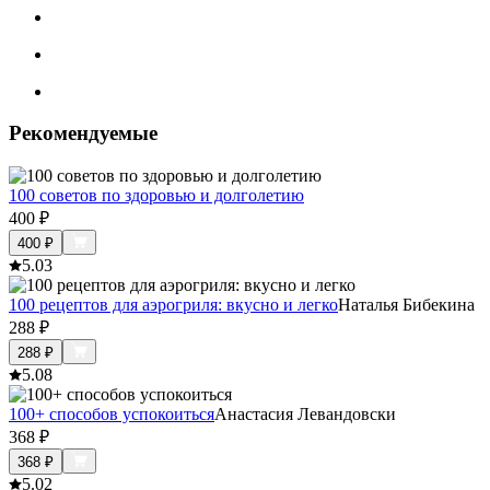
Рекомендуемые
100 советов по здоровью и долголетию
400
₽
400
₽
5.0
3
100 рецептов для аэрогриля: вкусно и легко
Наталья Бибекина
288
₽
288
₽
5.0
8
100+ способов успокоиться
Анастасия Левандовски
368
₽
368
₽
5.0
2