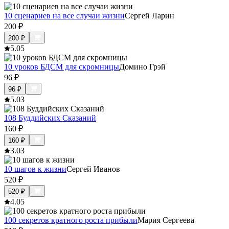
10 сценариев на все случаи жизни
Сергей Ларин
200
₽
200
₽
5.0
5
10 уроков БДСМ для скромницы
Домино Грэй
96
₽
96
₽
5.0
3
108 Буддийских Сказаний
160
₽
160
₽
3.0
3
10 шагов к жизни
Сергей Иванов
520
₽
520
₽
4.0
5
100 секретов кратного роста прибыли
Мария Сергеева