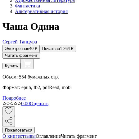
Художественная литература
Фантастика
Альтернативная история
Чаша Одина
Сергей Танцура
Электронная
40
₽
Печатная
1 264
₽
Читать фрагмент
Купить
Объем:
554
бумажных стр.
Формат:
epub, fb2, pdfRead, mobi
Подробнее
0.0
0
Оценить
Пожаловаться
О книге
отзывы
Оглавление
Читать фрагмент