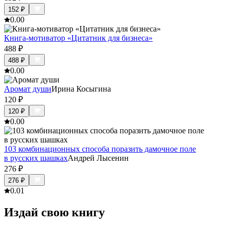
152
₽
0.0
0
Книга-мотиватор «Цитатник для бизнеса»
488
₽
488
₽
0.0
0
Аромат души
Ирина Косыгина
120
₽
120
₽
0.0
0
103 комбинационных способа поразить дамочное поле
в русских шашках
Андрей Лысенин
276
₽
276
₽
0.0
1
Издай свою книгу