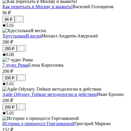
Как переехать в Москву и выжить!
Василий Голощапов
96
₽
96
₽
5.0
1
ХрустальнаЯ весна
Михаил Андреев-Амурский
280
₽
280
₽
0.0
0
7 чудес Рима
Елена Кириллова
200
₽
200
₽
5.0
1
Agile Odyssey. Гибкие методологии в действии
Иван Ерохин
200
₽
200
₽
5.0
1
Истории о принцессе Горгошкиной
Григорий Маркин
152
₽