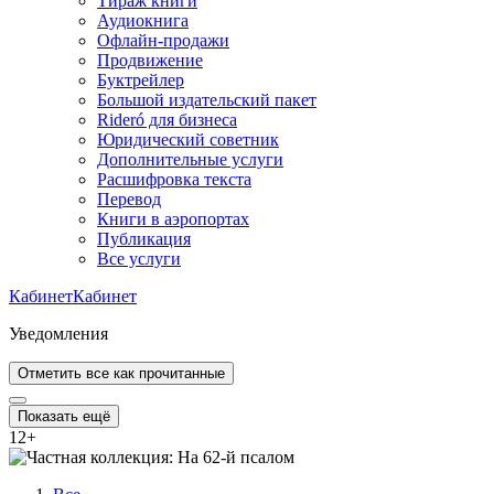
Тираж книги
Аудиокнига
Офлайн-продажи
Продвижение
Буктрейлер
Большой издательский пакет
Rideró для бизнеса
Юридический советник
Дополнительные услуги
Расшифровка текста
Перевод
Книги в аэропортах
Публикация
Все услуги
Кабинет
Кабинет
Уведомления
Отметить все как прочитанные
Показать ещё
12
+