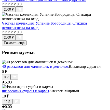
0.0
2000
₽
Частная коллекция: Успение Богородицы Стихира
осмогласника на вход
0.0
2000
₽
Показать ещё
Рекомендуемые
40 рассказов для мальчишек и девчонок
Владимир Дараган
0
₽
0
₽
5.0
3
Философия судьбы и кармы
Алексей Мирный
10
₽
10
₽
0.0
0