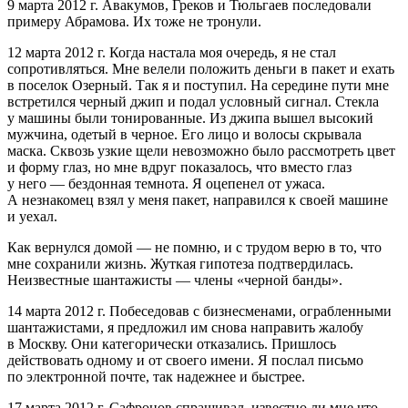
9 марта 2012 г. Авакумов, Греков и Тюльгаев последовали
примеру Абрамова. Их тоже не тронули.
12 марта 2012 г. Когда настала моя очередь, я не стал
сопротивляться. Мне велели положить деньги в пакет и ехать
в поселок Озерный. Так я и поступил. На середине пути мне
встретился черный джип и подал условный сигнал. Стекла
у машины были тонированные. Из джипа вышел высокий
мужчина, одетый в черное. Его лицо и волосы скрывала
маска. Сквозь узкие щели невозможно было рассмотреть цвет
и форму глаз, но мне вдруг показалось, что вместо глаз
у него — бездонная темнота. Я оцепенел от ужаса.
А незнакомец взял у меня пакет, направился к своей машине
и уехал.
Как вернулся домой — не помню, и с трудом верю в то, что
мне сохранили жизнь. Жуткая гипотеза подтвердилась.
Неизвестные шантажисты — члены «черной банды».
14 марта 2012 г. Побеседовав с бизнесменами, ограбленными
шантажистами, я предложил им снова направить жалобу
в Москву. Они категорически отказались. Пришлось
действовать одному и от своего имени. Я послал письмо
по электронной почте, так надежнее и быстрее.
17 марта 2012 г. Сафронов спрашивал, известно ли мне что-