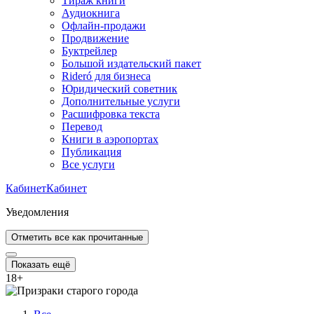
Тираж книги
Аудиокнига
Офлайн-продажи
Продвижение
Буктрейлер
Большой издательский пакет
Rideró для бизнеса
Юридический советник
Дополнительные услуги
Расшифровка текста
Перевод
Книги в аэропортах
Публикация
Все услуги
Кабинет
Кабинет
Уведомления
Отметить все как прочитанные
Показать ещё
18
+