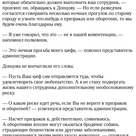
которые обязательно должен выполнить ваш сотрудник, —
произнес он, обращаясь к Донцову. — Но если разведчик
согласится совершить несколько ночных прогулок по старому
городу и узнать что-нибудь о призраках или оборотнях, то мы
будем очень благодарны ему.
— Я уже говорил, что это — не в нашей компетенции, —
напомнил полковник.
— Это личная просьба моего шефа, — пояснил представитель
администрации.
Донцова не впечатлили его слова.
— Пусть Ваш шеф сам отправляется туда, чтобы
удовлетворить свое любопытство. А я не стану подвергать
жизнь нашего сотрудника дополнительному необоснованному
риску.
— О каком риске идет речь, если Вы не верите в призраков
и оборотней? — усмехнулся представитель администрации.
— Насчет призраков я, действительно, сомневаюсь.
А оборотнями вполне могут оказаться бродячие собаки,
страдающие бешенством или другими заболеваниями,
передающимися людям через укусы животных, — отозвался