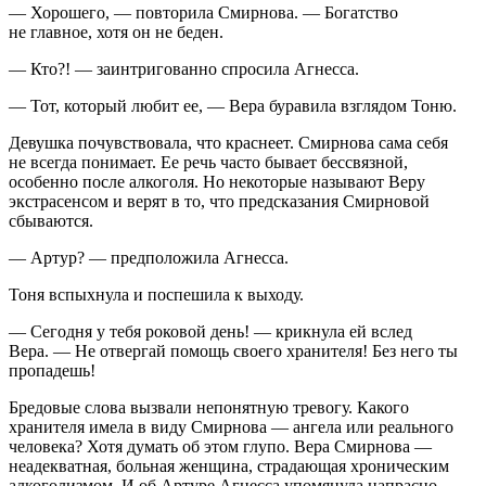
— Хорошего, — повторила Смирнова. — Богатство
не главное, хотя он не беден.
— Кто?! — заинтригованно спросила Агнесса.
— Тот, который любит ее, — Вера буравила взглядом Тоню.
Девушка почувствовала, что краснеет. Смирнова сама себя
не всегда понимает. Ее речь часто бывает бессвязной,
особенно после алкоголя. Но некоторые называют Веру
экстрасенсом и верят в то, что предсказания Смирновой
сбываются.
— Артур? — предположила Агнесса.
Тоня вспыхнула и поспешила к выходу.
— Сегодня у тебя роковой день! — крикнула ей вслед
Вера. — Не отвергай помощь своего хранителя! Без него ты
пропадешь!
Бредовые слова вызвали непонятную тревогу. Какого
хранителя имела в виду Смирнова — ангела или реального
человека? Хотя думать об этом глупо. Вера Смирнова —
неадекватная, больная женщина, страдающая хроническим
алкоголизмом. И об Артуре Агнесса упомянула напрасно.