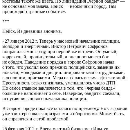
костюмы такого же цвета. Но ликвидация „черной банды“ —
не основная моя задача. Нэйск — необычный город. Там
происходят странные события».
***
Нэйск. Из дневника анонима.
«
27 января 2012 г. Теперь у нас новый начальник полиции,
молодой и энергичный. Виктор Петрович Сафронов
понравился мне сразу, при первой же встрече. Он умный,
корректный, проницательный, и внешностью его бог
не обидел. Наведение порядка в городе Сафронов начал
с того, что уволил всех прежних полицейских, заменив их
новыми, молодыми и дисциплинированными сотрудниками,
в основном, приезжими. Мера оказалась весьма эффективной.
Преступность резко снизилась, уменьшилось число ДТП.
Но самое главное заключается в том, что «черная банда»
больше не напоминает о себе. Наверное, бандиты сбежали,
испугавшись нового начальника полиции.
В старом городе пока все осталось по-прежнему. Но Сафронов
уже заинтересовался призраками и оборотнями. Может быть,
он справится и с этой проблемой.
25 февраля 2012 г. Вчера местный бизнесмен Ильнур