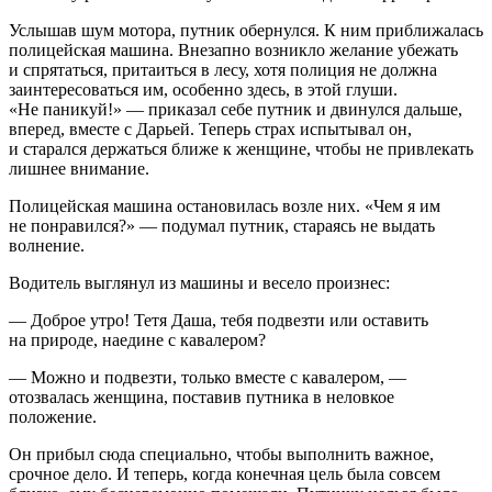
Услышав шум мотора, путник обернулся. К ним приближалась
полицейская машина. Внезапно возникло желание убежать
и спрятаться, притаиться в лесу, хотя полиция не должна
заинтересоваться им, особенно здесь, в этой глуши.
«Не паникуй!» — приказал себе путник и двинулся дальше,
вперед, вместе с Дарьей. Теперь страх испытывал он,
и старался держаться ближе к женщине, чтобы не привлекать
лишнее внимание.
Полицейская машина остановилась возле них. «Чем я им
не понравился?» — подумал путник, стараясь не выдать
волнение.
Водитель выглянул из машины и весело произнес:
— Доброе утро! Тетя Даша, тебя подвезти или оставить
на природе, наедине с кавалером?
— Можно и подвезти, только вместе с кавалером, —
отозвалась женщина, поставив путника в неловкое
положение.
Он прибыл сюда специально, чтобы выполнить важное,
срочное дело. И теперь, когда конечная цель была совсем