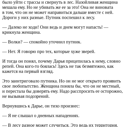
было уйти с трассы и свернуть в лес. Назойливая женщина
мешала ему. Но не убивать же ее за это! Она не виновата
в том, что он не может направиться дальше вместе с ней.
Дороги у них разные. Путник поспешил к лесу.
— Далеко не ходи! Они ведь и днем могут напасть! —
крикнула женщина.
— Волки? — спокойно уточнил путник.
— Нет. Я говорю про тех, которые хуже зверей.
И тогда он понял, почему Дарья прицепилась к нему, словно
репей. Она кого-то боялась! Здесь не так безмятежно, как
кажется на первый взгляд.
Это заинтриговало путника. Но он не мог открыто проявить
свое любопытство. Женщина поняла бы, что он не местный,
и перестала бы доверять ему. Надо расспросить ее осторожно,
не вызывая подозрений.
Вернувшись к Дарье, он тихо произнес:
— Я не слышал о дневных нападениях.
— В лесу разное может случиться. Это ведь их территория.