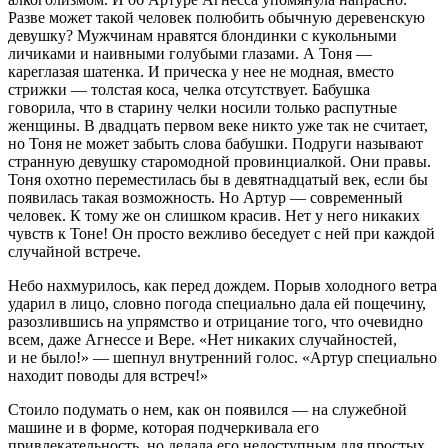
Разве может такой человек полюбить обычную деревенскую
девушку? Мужчинам нравятся блондинки с кукольными
личиками и наивными голубыми глазами. А Тоня —
кареглазая шатенка. И прическа у нее не модная, вместо
стрижки — толстая коса, челка отсутствует. Бабушка
говорила, что в старину челки носили только распутные
женщины. В двадцать первом веке никто уже так не считает,
но Тоня не может забыть слова бабушки. Подруги называют
странную девушку старомодной провинциалкой. Они правы.
Тоня охотно переместилась бы в девятнадцатый век, если бы
появилась такая возможность. Но Артур — современный
человек. К тому же он слишком красив. Нет у него никаких
чувств к Тоне! Он просто вежливо беседует с ней при каждой
случайной встрече.
Небо нахмурилось, как перед дождем. Порыв холодного ветра
ударил в лицо, словно погода специально дала ей пощечину,
разозлившись на упрямство и отрицание того, что очевидно
всем, даже Агнессе и Вере. «Нет никаких случайностей,
и не было!» — шепнул внутренний голос. «Артур специально
находит поводы для встреч!»
Стоило подумать о нем, как он появился — на служебной
машине и в форме, которая подчеркивала его
привлекательность, но делала его недоступным для простых