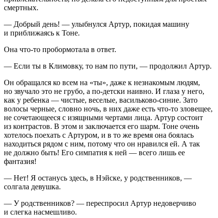
смертных.
— Добрый день! — улыбнулся Артур, покидая машину
и приближаясь к Тоне.
Она что-то пробормотала в ответ.
— Если ты в Климовку, то нам по пути, — продолжил Артур.
Он обращался ко всем на «ты», даже к незнакомым людям,
но звучало это не грубо, а по-детски наивно. И глаза у него,
как у ребенка — чистые, веселые, васильково-синие. Зато
волосы черные, словно ночь, в них даже есть что-то зловещее,
не сочетающееся с изящными чертами лица. Артур состоит
из контрастов. В этом и заключается его шарм. Тоне очень
хотелось поехать с Артуром, и в то же время она боялась
находиться рядом с ним, потому что он нравился ей. А так
не должно быть! Его симпатия к ней — всего лишь ее
фантазия!
— Нет! Я останусь здесь, в Нэйске, у родственников, —
солгала девушка.
— У родственников? — переспросил Артур недоверчиво
и слегка насмешливо.