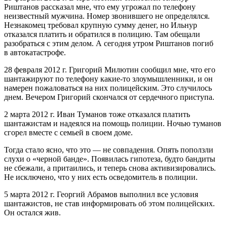
Риштанов рассказал мне, что ему угрожал по телефону
неизвестный мужчина. Номер звонившего не определялся.
Незнакомец требовал крупную сумму денег, но Ильнур
отказался платить и обратился в полицию. Там обещали
разобраться с этим делом. А сегодня утром Риштанов погиб
в автокатастрофе.
28 февраля 2012 г. Григорий Милютин сообщил мне, что его
шантажируют по телефону какие-то злоумышленники, и он
намерен пожаловаться на них полицейским. Это случилось
днем. Вечером Григорий скончался от сердечного приступа.
2 марта 2012 г. Иван Туманов тоже отказался платить
шантажистам и надеялся на помощь полиции. Ночью туманов
сгорел вместе с семьей в своем доме.
Тогда стало ясно, что это — не совпадения. Опять поползли
слухи о «черной банде». Появилась гипотеза, будто бандиты
не сбежали, а притаились, и теперь снова активизировались.
Не исключено, что у них есть осведомитель в полиции.
5 марта 2012 г. Георгий Абрамов выполнил все условия
шантажистов, не став информировать об этом полицейских.
Он остался жив.