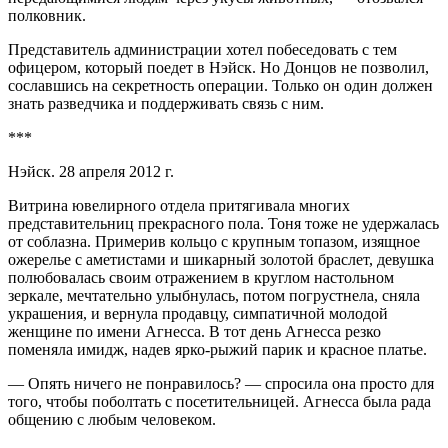
полковник.
Представитель администрации хотел побеседовать с тем
офицером, который поедет в Нэйск. Но Донцов не позволил,
сославшись на секретность операции. Только он один должен
знать разведчика и поддерживать связь с ним.
***
Нэйск. 28 апреля 2012 г.
Витрина ювелирного отдела притягивала многих
представительниц прекрасного пола. Тоня тоже не удержалась
от соблазна. Примерив кольцо с крупным топазом, изящное
ожерелье с аметистами и шикарный золотой браслет, девушка
полюбовалась своим отражением в круглом настольном
зеркале, мечтательно улыбнулась, потом погрустнела, сняла
украшения, и вернула продавцу, симпатичной молодой
женщине по имени Агнесса. В тот день Агнесса резко
поменяла имидж, надев ярко-рыжий парик и красное платье.
— Опять ничего не понравилось? — спросила она просто для
того, чтобы поболтать с посетительницей. Агнесса была рада
общению с любым человеком.