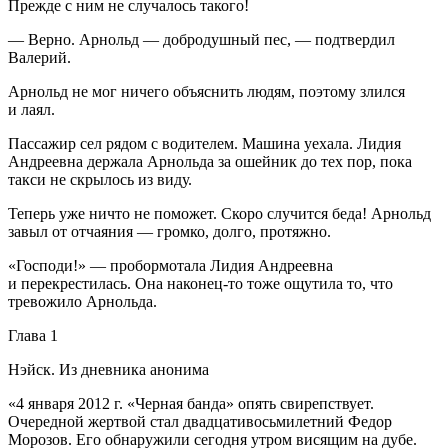
Прежде с ним не случалось такого!
— Верно. Арнольд — добродушный пес, — подтвердил
Валерий.
Арнольд не мог ничего объяснить людям, поэтому злился
и лаял.
Пассажир сел рядом с водителем. Машина уехала. Лидия
Андреевна держала Арнольда за ошейник до тех пор, пока
такси не скрылось из виду.
Теперь уже ничто не поможет. Скоро случится беда! Арнольд
завыл от отчаяния — громко, долго, протяжно.
«Господи!» — пробормотала Лидия Андреевна
и перекрестилась. Она наконец-то тоже ощутила то, что
тревожило Арнольда.
Глава 1
Нэйск. Из дневника анонима
«4 января 2012 г. «Черная банда» опять свирепствует.
Очередной жертвой стал двадцативосьмилетний Федор
Морозов. Его обнаружили сегодня утром висящим на дубе.