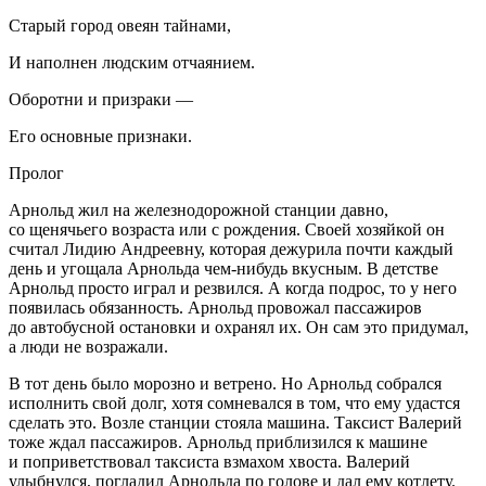
Старый город овеян тайнами,
И наполнен людским отчаянием.
Оборотни и призраки —
Его основные признаки.
Пролог
Арнольд жил на железнодорожной станции давно,
со щенячьего возраста или с рождения. Своей хозяйкой он
считал Лидию Андреевну, которая дежурила почти каждый
день и угощала Арнольда чем-нибудь вкусным. В детстве
Арнольд просто играл и резвился. А когда подрос, то у него
появилась обязанность. Арнольд провожал пассажиров
до автобусной остановки и охранял их. Он сам это придумал,
а люди не возражали.
В тот день было морозно и ветрено. Но Арнольд собрался
исполнить свой долг, хотя сомневался в том, что ему удастся
сделать это. Возле станции стояла машина. Таксист Валерий
тоже ждал пассажиров. Арнольд приблизился к машине
и поприветствовал таксиста взмахом хвоста. Валерий
улыбнулся, погладил Арнольда по голове и дал ему котлету.