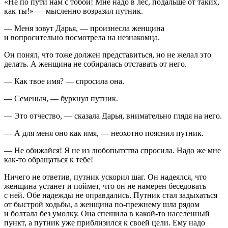
«Не по пути нам с тобой! Мне надо в лес, подальше от таких,
как ты!» — мысленно возразил путник.
— Меня зовут Дарья, — произнесла женщина
и вопросительно посмотрела на незнакомца.
Он понял, что тоже должен представиться, но не желал это
делать. А женщина не собиралась отставать от него.
— Как твое имя? — спросила она.
— Семеныч, — буркнул путник.
— Это отчество, — сказала Дарья, внимательно глядя на него.
— А для меня оно как имя, — неохотно пояснил путник.
— Не обижайся! Я не из любопытства спросила. Надо же мне
как-то обращаться к тебе!
Ничего не ответив, путник ускорил шаг. Он надеялся, что
женщина устанет и поймет, что он не намерен беседовать
с ней. Обе надежды не оправдались. Путник стал задыхаться
от быстрой ходьбы, а женщина по-прежнему шла рядом
и болтала без умолку. Она спешила в какой-то населенный
пункт, а путник уже приблизился к своей цели. Ему надо