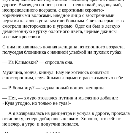
дороге. Выглядел он невзрачно — невысокий, худощавый,
неопределенного возраста, с короткими серовато-
коричневыми волосами. Бледное лицо с заостренными
чертами казалось усталым или больным. Светло-серые глаза
смотрели настороженно и угрюмо. Одет он был в легкую
демисезонную куртку болотного цвета, черные джинсы
и серые кроссовки.
С ним поравнялась полная женщина пенсионного возраста,
полуседая блондинка с наивной улыбкой на пухлых губах.
— Из Климовки? — спросила она.
Мужчина, молча, кивнул. Ему не хотелось общаться
с посторонним, случайными людьми и рассказывать о себе.
— В больницу? — задала новый вопрос женщина.
— Нет, — хмуро отозвался путник и мысленно добавил:
«Куда угодно, но только не туда!»
— А я возвращалась из райцентра и уснула в дороге, проехала
остановку, теперь добираюсь пешком. Хорошо, что сейчас
не вечер, а утро, и попутчик попался.