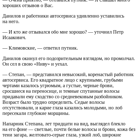
хороших отзывов о Вас.
Данилов и работники автосервиса удивленно уставились
на него.
— И кто же отзывался обо мне хорошо? — уточнил Петр
Исаакович.
— Климовские, — ответил путник.
Данилов окинул его подозрительным взглядом, но промолчал.
Он сел в свою «Ниву» и уехал.
— Степан, — представился невысокий, коренастый работник
автосервиса. Его квадратное лицо с крупными, грубыми
чертами казалось угрюмым, а густые, черные брови,
сросшиеся на переносице, и темные спутанные волосы
придавали ему сходство со средневековым разбойником.
Возраст было трудно определить. Седые волосы
отсутствовали, и карие глаза казались молодыми, но лоб
пересекали глубокие морщины.
Напарник Степана, лет тридцати на вид, выглядел блекло
на его фоне — светлые, почти белые волосы и брови, кожа без
тени загара, желтовато-серые глаза, узкий лоб, широкие