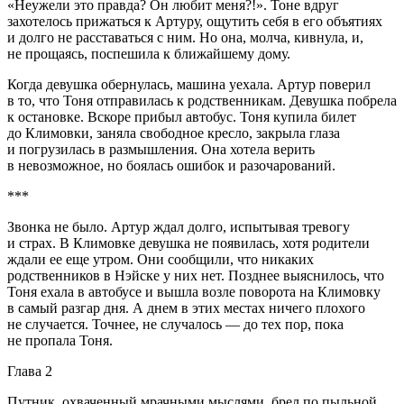
«Неужели это правда? Он любит меня?!». Тоне вдруг
захотелось прижаться к Артуру, ощутить себя в его объятиях
и долго не расставаться с ним. Но она, молча, кивнула, и,
не прощаясь, поспешила к ближайшему дому.
Когда девушка обернулась, машина уехала. Артур поверил
в то, что Тоня отправилась к родственникам. Девушка побрела
к остановке. Вскоре прибыл автобус. Тоня купила билет
до Климовки, заняла свободное кресло, закрыла глаза
и погрузилась в размышления. Она хотела верить
в невозможное, но боялась ошибок и разочарований.
***
Звонка не было. Артур ждал долго, испытывая тревогу
и страх. В Климовке девушка не появилась, хотя родители
ждали ее еще утром. Они сообщили, что никаких
родственников в Нэйске у них нет. Позднее выяснилось, что
Тоня ехала в автобусе и вышла возле поворота на Климовку
в самый разгар дня. А днем в этих местах ничего плохого
не случается. Точнее, не случалось — до тех пор, пока
не пропала Тоня.
Глава 2
Путник, охваченный мрачными мыслями, брел по пыльной