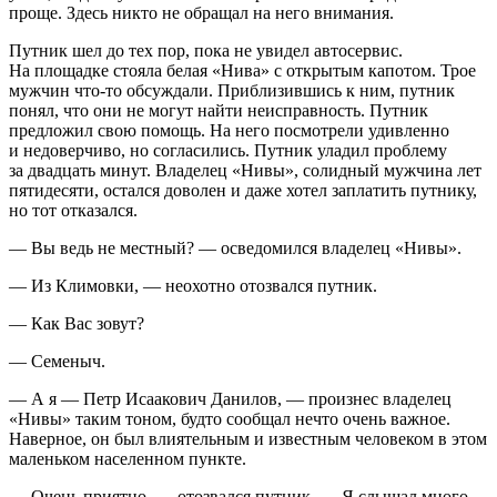
проще. Здесь никто не обращал на него внимания.
Путник шел до тех пор, пока не увидел автосервис.
На площадке стояла белая «Нива» с открытым капотом. Трое
мужчин что-то обсуждали. Приблизившись к ним, путник
понял, что они не могут найти неисправность. Путник
предложил свою помощь. На него посмотрели удивленно
и недоверчиво, но согласились. Путник уладил проблему
за двадцать минут. Владелец «Нивы», солидный мужчина лет
пятидесяти, остался доволен и даже хотел заплатить путнику,
но тот отказался.
— Вы ведь не местный? — осведомился владелец «Нивы».
— Из Климовки, — неохотно отозвался путник.
— Как Вас зовут?
— Семеныч.
— А я — Петр Исаакович Данилов, — произнес владелец
«Нивы» таким тоном, будто сообщал нечто очень важное.
Наверное, он был влиятельным и известным человеком в этом
маленьком населенном пункте.
— Очень приятно, — отозвался путник. — Я слышал много