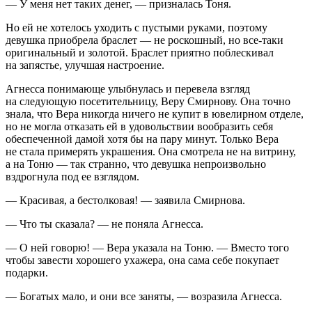
— У меня нет таких денег, — призналась Тоня.
Но ей не хотелось уходить с пустыми руками, поэтому
девушка приобрела браслет — не роскошный, но все-таки
оригинальный и золотой. Браслет приятно поблескивал
на запястье, улучшая настроение.
Агнесса понимающе улыбнулась и перевела взгляд
на следующую посетительницу, Веру Смирнову. Она точно
знала, что Вера никогда ничего не купит в ювелирном отделе,
но не могла отказать ей в удовольствии вообразить себя
обеспеченной дамой хотя бы на пару минут. Только Вера
не стала примерять украшения. Она смотрела не на витрину,
а на Тоню — так странно, что девушка непроизвольно
вздрогнула под ее взглядом.
— Красивая, а бестолковая! — заявила Смирнова.
— Что ты сказала? — не поняла Агнесса.
— О ней говорю! — Вера указала на Тоню. — Вместо того
чтобы завести хорошего ухажера, она сама себе покупает
подарки.
— Богатых мало, и они все заняты, — возразила Агнесса.