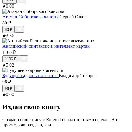
120
₽
0.0
0
Атаман Сибирского ханства
Сергей Ошев
80
₽
80
₽
3.3
6
Английский синтаксис в интеллект-картах
1106
₽
1106
₽
5.0
2
Будущее кадровых агентств
Владимир Токарев
96
₽
96
₽
0.0
0
Издай свою книгу
Создай свою книгу с Rideró бесплатно прямо сейчас. Это
просто, как раз, два, три!