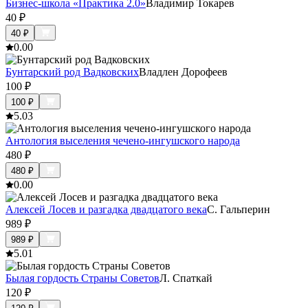
Бизнес-школа «Практика 2.0»
Владимир Токарев
40
₽
40
₽
0.0
0
Бунтарский род Вадковских
Владлен Дорофеев
100
₽
100
₽
5.0
3
Антология выселения чечено-ингушского народа
480
₽
480
₽
0.0
0
Алексей Лосев и разгадка двадцатого века
С. Гальперин
989
₽
989
₽
5.0
1
Былая гордость Страны Советов
Л. Спаткай
120
₽