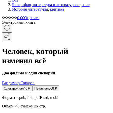
Все
Биография, литература и литературоведение
История литературы, критика
0.0
0
Оценить
Электронная книга
Человек, который
изменил всё
Два фильма и один сценарий
Владимир Токарев
Электронная
40
₽
Печатная
508
₽
Формат:
epub, fb2, pdfRead, mobi
Объем:
46
бумажных стр.