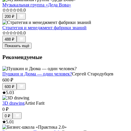
Музыкальная группа «Деда Вова»
0.0
200
₽
Стратегия и менеджмент фабрики знаний
0.0
488
₽
Показать ещё
Рекомендуемые
Пушкин и Дюма — один человек?
Сергей Стародубцев
600
₽
600
₽
5.0
3
3D drawing
Artist Farit
0
₽
0
₽
5.0
1