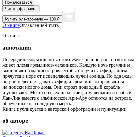
Пожаловаться
Читать фрагмент
Купить
электронную — 100 ₽
О книге
Оглавление
Читать
О книге
аннотация
Посередине моря кислоты стоит Железный остров, на котором
живет племя гремлинов-механиков. Каждую ночь гремлины
выполняют задания острова, чтобы получить зефир, а днем
прячутся в норе от испепеляющих лучей солнца. Но однажды
остров перестает давать зефир, и гремлины отправляются
на поиски нового дома. Они строят подводный корабль
и уплывают. Места на всех не хватает, и маленький и слабый
Лак-Лик вместе с альбиноской Ари-Ару остаются на острове,
обреченные на голодную смерть.
Книга публикуется в авторской орфографии и пунктуации
об авторе