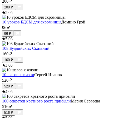
200
₽
200
₽
5.0
5
10 уроков БДСМ для скромницы
Домино Грэй
96
₽
96
₽
5.0
3
108 Буддийских Сказаний
160
₽
160
₽
3.0
3
10 шагов к жизни
Сергей Иванов
520
₽
520
₽
4.0
5
100 секретов кратного роста прибыли
Мария Сергеева
516
₽
516
₽
5.0
3