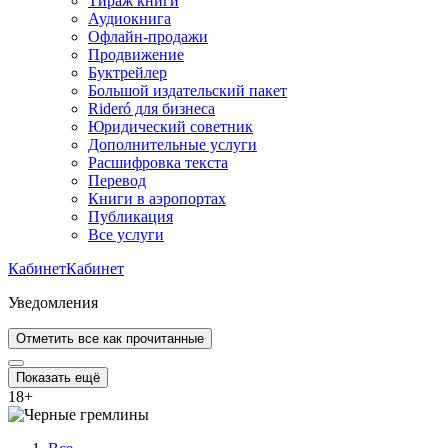
Тираж книги
Аудиокнига
Офлайн-продажи
Продвижение
Буктрейлер
Большой издательский пакет
Rideró для бизнеса
Юридический советник
Дополнительные услуги
Расшифровка текста
Перевод
Книги в аэропортах
Публикация
Все услуги
Кабинет
Кабинет
Уведомления
Отметить все как прочитанные
Показать ещё
18
+