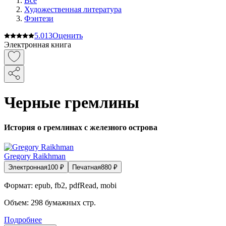
Все
Художественная литература
Фэнтези
5.0
13
Оценить
Электронная книга
Черные гремлины
История о гремлинах с железного острова
Gregory Raikhman
Электронная
100
₽
Печатная
880
₽
Формат:
epub, fb2, pdfRead, mobi
Объем:
298
бумажных стр.
Подробнее