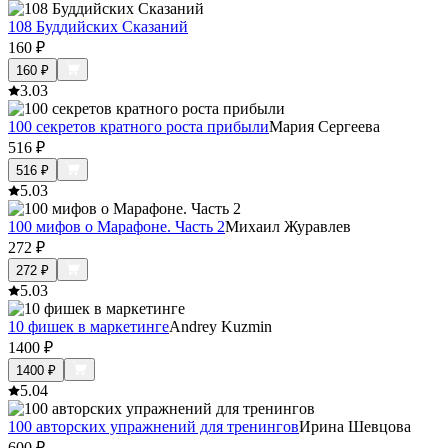
108 Буддийских Сказаний
160
₽
160
₽
3.0
3
100 секретов кратного роста прибыли
Мария Сергеева
516
₽
516
₽
5.0
3
100 мифов о Марафоне. Часть 2
Михаил Журавлев
272
₽
272
₽
5.0
3
10 фишек в маркетинге
Andrey Kuzmin
1400
₽
1400
₽
5.0
4
100 авторских упражнений для тренингов
Ирина Шевцова
600
₽