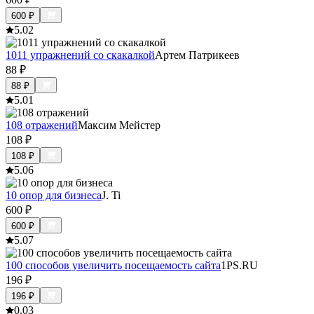
600
₽
5.0
2
1011 упражнений со скакалкой
Артем Патрикеев
88
₽
88
₽
5.0
1
108 отражений
Максим Мейстер
108
₽
108
₽
5.0
6
10 опор для бизнеса
J. Ti
600
₽
600
₽
5.0
7
100 способов увеличить посещаемость сайта
1PS.RU
196
₽
196
₽
0.0
3