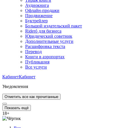
Тираж книги
Аудиокнига
Офлайн-продажи
Продвижение
Буктрейлер
Большой издательский пакет
Rideró для бизнеса
Юридический советник
Дополнительные услуги
Расшифровка текста
Перевод
Книги в аэропортах
Публикация
Все услуги
Кабинет
Кабинет
Уведомления
Отметить все как прочитанные
Показать ещё
18
+