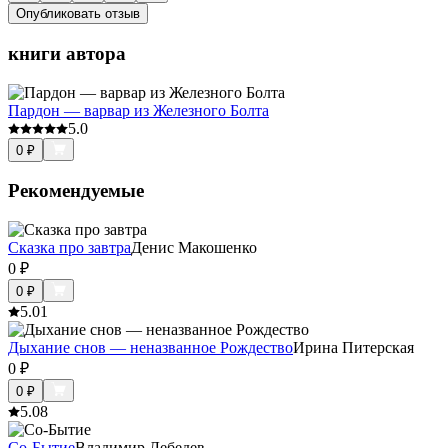
Опубликовать отзыв
книги автора
Пардон — варвар из Железного Болта
5.0
0
₽
Рекомендуемые
Сказка про завтра
Денис Макошенко
0
₽
0
₽
5.0
1
Дыхание снов — неназванное Рождество
Ирина Питерская
0
₽
0
₽
5.0
8
Со-Бытие
Владимир Лебедев