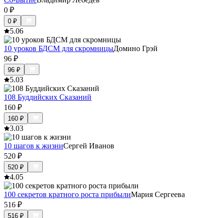
0
₽
0
₽
5.0
6
10 уроков БДСМ для скромницы
Домино Грэй
96
₽
96
₽
5.0
3
108 Буддийских Сказаний
160
₽
160
₽
3.0
3
10 шагов к жизни
Сергей Иванов
520
₽
520
₽
4.0
5
100 секретов кратного роста прибыли
Мария Сергеева
516
₽
516
₽