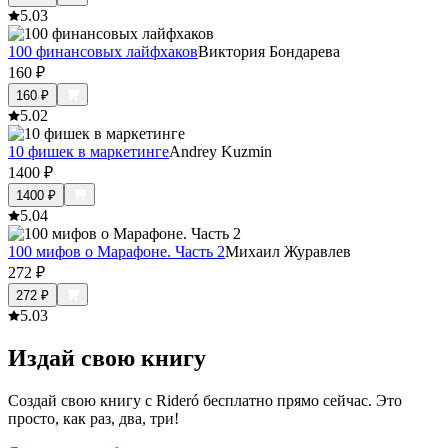
5.0
3
100 финансовых лайфхаков
Виктория Бондарева
160
₽
160
₽
5.0
2
10 фишек в маркетинге
Andrey Kuzmin
1400
₽
1400
₽
5.0
4
100 мифов о Марафоне. Часть 2
Михаил Журавлев
272
₽
272
₽
5.0
3
Издай свою книгу
Создай свою книгу с Rideró бесплатно прямо сейчас. Это
просто, как раз, два, три!