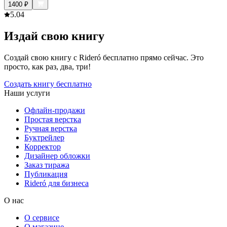
1400
₽
5.0
4
Издай свою книгу
Создай свою книгу с Rideró бесплатно прямо сейчас. Это
просто, как раз, два, три!
Создать книгу бесплатно
Наши услуги
Офлайн-продажи
Простая верстка
Ручная верстка
Буктрейлер
Корректор
Дизайнер обложки
Заказ тиража
Публикация
Rideró для бизнеса
О нас
О сервисе
О магазине