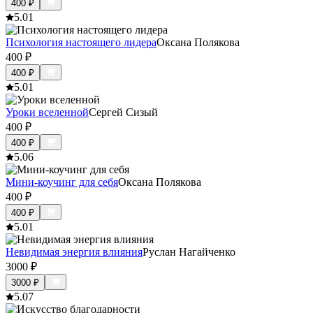
400
₽
5.0
1
Психология настоящего лидера
Оксана Полякова
400
₽
400
₽
5.0
1
Уроки вселенной
Сергей Сизый
400
₽
400
₽
5.0
6
Мини-коучинг для себя
Оксана Полякова
400
₽
400
₽
5.0
1
Невидимая энергия влияния
Руслан Нагайченко
3000
₽
3000
₽
5.0
7