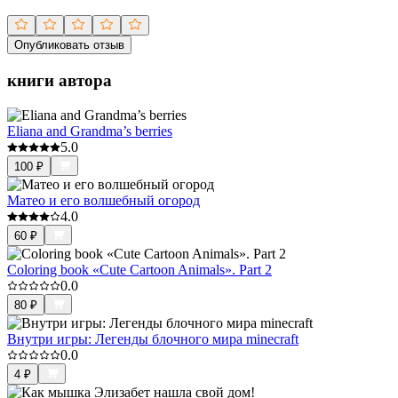
Опубликовать отзыв
книги автора
Eliana and Grandma’s berries
5.0
100
₽
Матео и его волшебный огород
4.0
60
₽
Coloring book «Cute Cartoon Animals». Part 2
0.0
80
₽
Внутри игры: Легенды блочного мира minecraft
0.0
4
₽