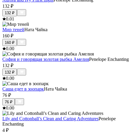
132
₽
132
₽
0.0
1
Мир теней
Ната Чайка
160
₽
160
₽
0.0
0
София и говорящая золотая рыбка Амелия
Penelope Enchanting
132
₽
132
₽
0.0
0
Саша едет в зоопарк
Ната Чайка
76
₽
76
₽
0.0
0
Lily and Cottonball’s Clean and Caring Adventures
Penelope
Enchanting
4
₽