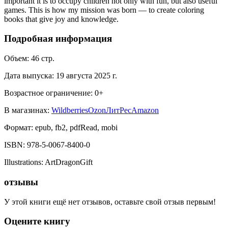
important it is to occupy children not only with fun, but also useful
games. This is how my mission was born — to create coloring
books that give joy and knowledge.
Подробная информация
Объем:
46
стр.
Дата выпуска:
19 августа 2025 г.
Возрастное ограничение:
0
+
В магазинах:
Wildberries
Ozon
ЛитРес
Amazon
Формат:
epub, fb2, pdfRead, mobi
ISBN:
978-5-0067-8400-0
Illustrations
:
ArtDragonGift
отзывы
У этой книги ещё нет отзывов, оставьте свой отзыв первым!
Оцените книгу