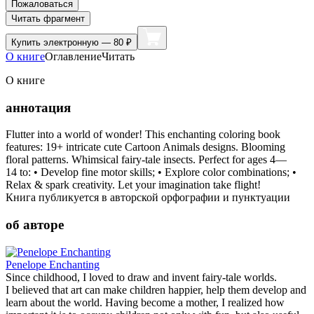
Пожаловаться
Читать фрагмент
Купить
электронную — 80 ₽
О книге
Оглавление
Читать
О книге
аннотация
Flutter into a world of wonder! This enchanting coloring book
features: 19+ intricate cute Cartoon Animals designs. Blooming
floral patterns. Whimsical fairy-tale insects. Perfect for ages 4—
14 to: • Develop fine motor skills; • Explore color combinations; •
Relax & spark creativity. Let your imagination take flight!
Книга публикуется в авторской орфографии и пунктуации
об авторе
Penelope Enchanting
Since childhood, I loved to draw and invent fairy-tale worlds.
I believed that art can make children happier, help them develop and
learn about the world. Having become a mother, I realized how