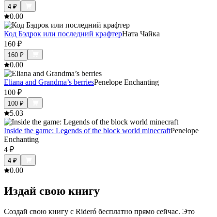
4
₽
0.0
0
Код Бэдрок или последний крафтер
Ната Чайка
160
₽
160
₽
0.0
0
Eliana and Grandma’s berries
Penelope Enchanting
100
₽
100
₽
5.0
3
Inside the game: Legends of the block world minecraft
Penelope
Enchanting
4
₽
4
₽
0.0
0
Издай свою книгу
Создай свою книгу с Rideró бесплатно прямо сейчас. Это