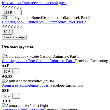
Как мышка Элизабет нашла свой дом!
0.0
132
₽
Coloring book «Butterflies». Intermediate level. Part 2
0.0
80
₽
Показать ещё
Рекомендуемые
Coloring book «Cute Cartoon Animals». Part 1
Penelope Enchanting
80
₽
80
₽
0.0
0
Ария и ее волшебные друзья
Penelope Enchanting
60
₽
60
₽
0.0
1
Aurora and Ivy’s first flight
Penelope Enchanting