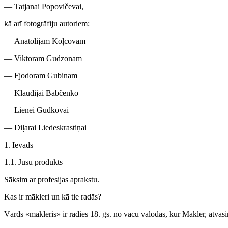
— Tatjanai Popovičevai,
kā arī
fotogrāfiju autoriem:
— Anatolijam Koļcovam
— Viktoram Gudzonam
— Fjodoram Gubinam
— Klaudijai Babčenko
— Lienei Gudkovai
— Diļarai Liedeskrastiņai
1. Ievads
1.1. Jūsu produkts
Sāksim ar profesijas aprakstu.
Kas ir mākleri un kā tie radās?
Vārds «mākleris» ir radies 18. gs. no vācu valodas, kur
Makler
, atvas