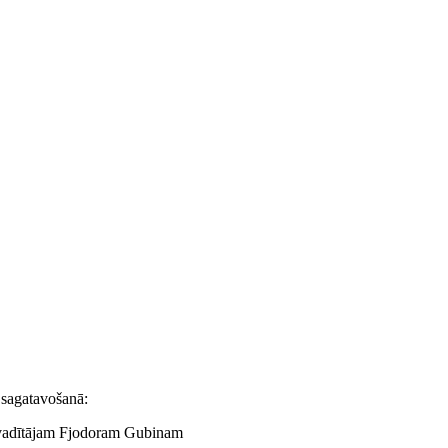
a sagatavošanā:
adītājam Fjodoram Gubinam