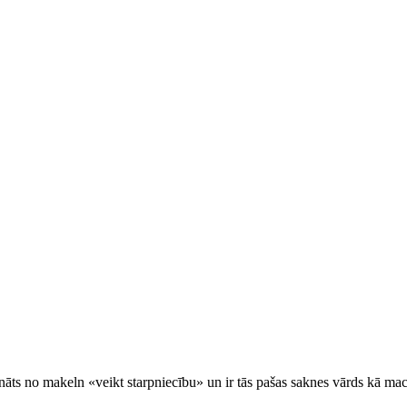
ināts no
makeln
«veikt starpniecību» un ir tās pašas saknes vārds kā
mac