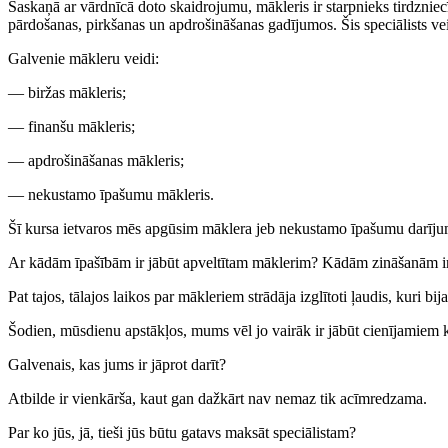
Saskaņā ar vārdnīcā doto skaidrojumu, mākleris ir starpnieks tirdznie
pārdošanas, pirkšanas un apdrošināšanas gadījumos. Šis speciālists v
Galvenie mākleru veidi:
— biržas mākleris;
— finanšu mākleris;
— apdrošināšanas mākleris;
— nekustamo īpašumu mākleris.
Šī kursa ietvaros mēs apgūsim māklera jeb nekustamo īpašumu darījumu
Ar kādām īpašībām ir jābūt apveltītam māklerim? Kādām zināšanām ir 
Pat tajos, tālajos laikos par mākleriem strādāja izglītoti ļaudis, kuri bi
Šodien, mūsdienu apstākļos, mums vēl jo vairāk ir jābūt cienījamiem k
Galvenais, kas jums ir jāprot darīt?
Atbilde ir vienkārša, kaut gan dažkārt nav nemaz tik acīmredzama.
Par ko jūs, jā, tieši jūs būtu gatavs maksāt speciālistam?