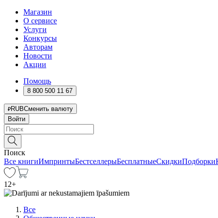
Магазин
О сервисе
Услуги
Конкурсы
Авторам
Новости
Акции
Помощь
8 800 500 11 67
RUB
Сменить валюту
Войти
Поиск
Все книги
Импринты
Бестселлеры
Бесплатные
Скидки
Подборки
12
+
Все