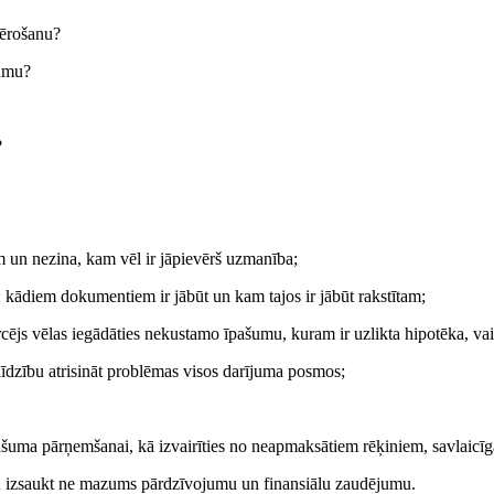
vērošanu?
šumu?
?
em un nezina, kam vēl ir jāpievērš uzmanība;
 kādiem dokumentiem ir jābūt un kam tajos ir jābūt rakstītam;
rcējs vēlas iegādāties nekustamo īpašumu, kuram ir uzlikta hipotēka, va
līdzību atrisināt problēmas visos darījuma posmos;
pašuma pārņemšanai, kā izvairīties no neapmaksātiem rēķiniem, savlaic
 un izsaukt ne mazums pārdzīvojumu un finansiālu zaudējumu.