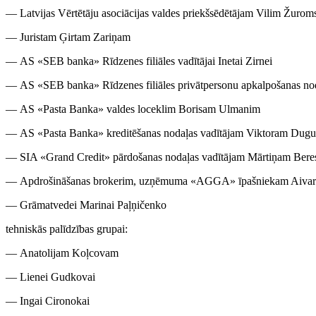
— Latvijas Vērtētāju asociācijas valdes priekšsēdētājam Vilim Žuro
— Juristam Ģirtam Zariņam
— AS «SEB banka» Rīdzenes filiāles vadītājai Inetai Zirnei
— AS «SEB banka» Rīdzenes filiāles privātpersonu apkalpošanas noda
— AS «Pasta Banka» valdes loceklim Borisam Ulmanim
— AS «Pasta Banka» kreditēšanas nodaļas vadītājam Viktoram Dug
— SIA «Grand Credit» pārdošanas nodaļas vadītājam Mārtiņam Ber
— Apdrošināšanas brokerim, uzņēmuma «AGGA» īpašniekam Aivar
— Grāmatvedei Marinai Paļņičenko
tehniskās palīdzības grupai:
— Anatolijam Koļcovam
— Lienei Gudkovai
— Ingai Cironokai