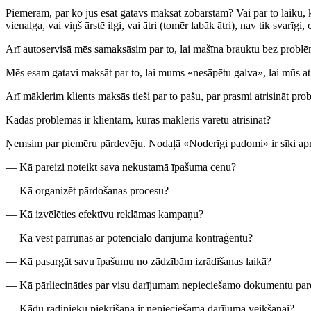
Piemēram, par ko jūs esat gatavs maksāt zobārstam? Vai par to laiku, ku
vienalga, vai viņš ārstē ilgi, vai ātri (tomēr labāk ātri), nav tik svarī
Arī autoservisā mēs samaksāsim par to, lai mašīna brauktu bez probl
Mēs esam gatavi maksāt par to, lai mums «nesāpētu galva», lai mūs a
Arī māklerim klients maksās tieši par to pašu, par prasmi atrisināt pro
Kādas problēmas ir klientam, kuras mākleris varētu atrisināt?
Ņemsim par piemēru pārdevēju. Nodaļā «Noderīgi padomi» ir sīki aprak
— Kā pareizi noteikt sava nekustamā īpašuma cenu?
— Kā organizēt pārdošanas procesu?
— Kā izvēlēties efektīvu reklāmas kampaņu?
— Kā vest pārrunas ar potenciālo darījuma kontraģentu?
— Kā pasargāt savu īpašumu no zādzībām izrādīšanas laikā?
— Kā pārliecināties par visu darījumam nepieciešamo dokumentu par
— Kādu radinieku piekrišana ir nepieciešama darījuma veikšanai?