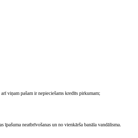
i arī viņam pašam ir nepieciešams kredīts pirkumam;
īgas īpašuma neatbrīvošanas un no vienkārša banāla vandālisma.