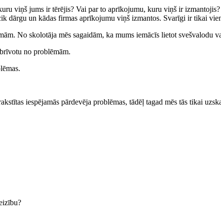
ru viņš jums ir tērējis? Vai par to aprīkojumu, kuru viņš ir izmantojis? 
gi, cik dārgu un kādas firmas aprīkojumu viņš izmantos. Svarīgi ir tikai vi
ēmām. No skolotāja mēs sagaidām, ka mums iemācīs lietot svešvalodu va
tbrīvotu no problēmām.
blēmas.
stītas iespējamās pārdevēja problēmas, tādēļ tagad mēs tās tikai uzska
eizību?