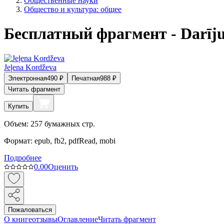
Общественные науки
Общество и культура: общее
Бесплатный фрагмент - Darīju
Jeļena Kordževa
Электронная
490
₽
Печатная
988
₽
Читать фрагмент
Купить
Объем:
257
бумажных стр.
Формат:
epub, fb2, pdfRead, mobi
Подробнее
0.0
0
Оценить
Пожаловаться
О книге
отзывы
Оглавление
Читать фрагмент