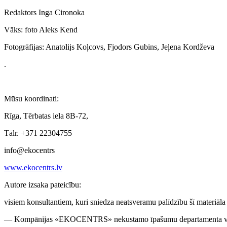
Redaktors Inga Cironoka
Vāks: foto Aleks Kend
Fotogrāfijas: Anatolijs Koļcovs, Fjodors Gubins, Jeļena Kordževa
.
Mūsu koordinati:
Rīga, Tērbatas iela 8B-72,
Tālr. +371 22304755
info@ekocentrs
www.ekocentrs.lv
Autore izsaka pateicību:
visiem konsultantiem
, kuri sniedza neatsveramu palīdzību šī materiāl
— Kompānijas «EKOCENTRS» nekustamo īpašumu departamenta v