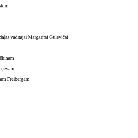
mskim
ļas vadītājai Margaritai Gulevičai
uškinam
esņevam
am Freibergam