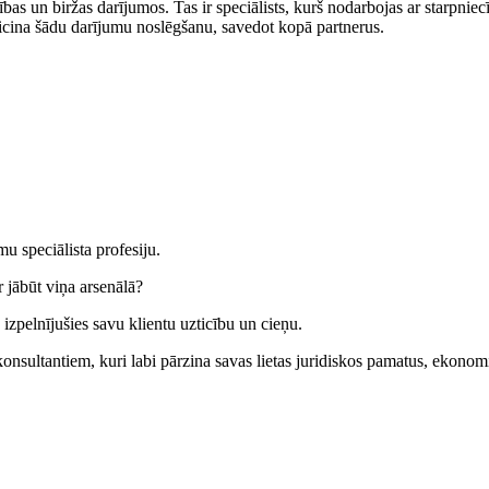
cības un biržas darījumos. Tas ir speciālists, kurš nodarbojas ar starp
eicina šādu darījumu noslēgšanu, savedot kopā partnerus.
 speciālista profesiju.
jābūt viņa arsenālā?
ja izpelnījušies savu klientu uzticību un cieņu.
onsultantiem, kuri labi pārzina savas lietas juridiskos pamatus, ekonom