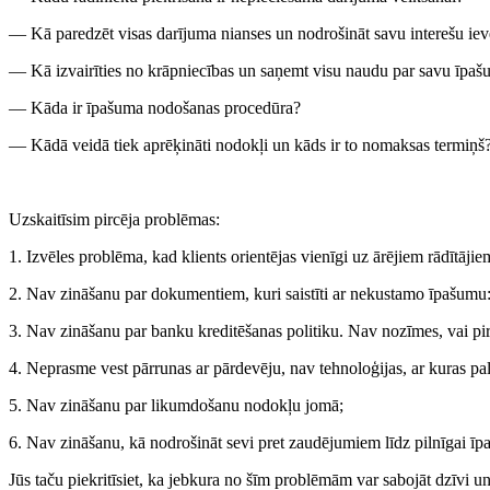
— Kā paredzēt visas darījuma nianses un nodrošināt savu interešu ie
— Kā izvairīties no krāpniecības un saņemt visu naudu par savu īpa
— Kāda ir īpašuma nodošanas procedūra?
— Kādā veidā tiek aprēķināti nodokļi un kāds ir to nomaksas termiņš
Uzskaitīsim pircēja problēmas:
1. Izvēles problēma, kad klients orientējas vienīgi uz ārējiem rādītāji
2. Nav zināšanu par dokumentiem, kuri saistīti ar nekustamo īpašumu:
3. Nav zināšanu par banku kreditēšanas politiku. Nav nozīmes, vai pi
4. Neprasme vest pārrunas ar pārdevēju, nav tehnoloģijas, ar kuras pa
5. Nav zināšanu par likumdošanu nodokļu jomā;
6. Nav zināšanu, kā nodrošināt sevi pret zaudējumiem līdz pilnīgai ī
Jūs taču piekritīsiet, ka jebkura no šīm problēmām var sabojāt dzīvi