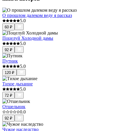
О прошлом далеком веду я рассказ
5.0
60
₽
Поцелуй Холодной дамы
5.0
92
₽
Путник
5.0
120
₽
Тихое дыхание
5.0
72
₽
Отшельник
0.0
92
₽
Чужое наследство