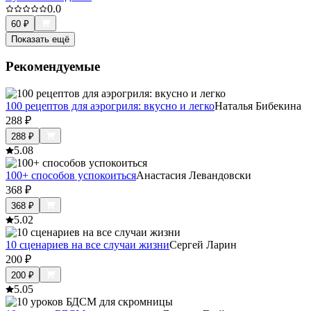
0.0
60
₽
Показать ещё
Рекомендуемые
100 рецептов для аэрогриля: вкусно и легко
Наталья Бибекина
288
₽
288
₽
5.0
8
100+ способов успокоиться
Анастасия Левандовски
368
₽
368
₽
5.0
2
10 сценариев на все случаи жизни
Сергей Ларин
200
₽
200
₽
5.0
5