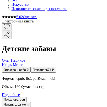
Все
Искусство
Исполнительские виды искусства
5.0
2
Оценить
Электронная книга
Детские забавы
Олег Паринов
Игорь Мишин
Электронная
60
₽
Печатная
671
₽
Формат:
epub, fb2, pdfRead, mobi
Объем:
160
бумажных стр.
Подробнее
Пожаловаться
Читать фрагмент