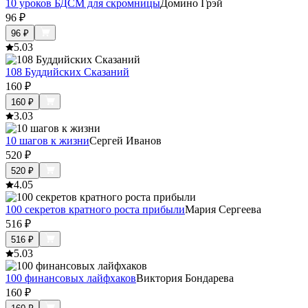
10 уроков БДСМ для скромницы
Домино Грэй
96
₽
96
₽
5.0
3
108 Буддийских Сказаний
160
₽
160
₽
3.0
3
10 шагов к жизни
Сергей Иванов
520
₽
520
₽
4.0
5
100 секретов кратного роста прибыли
Мария Сергеева
516
₽
516
₽
5.0
3
100 финансовых лайфхаков
Виктория Бондарева
160
₽