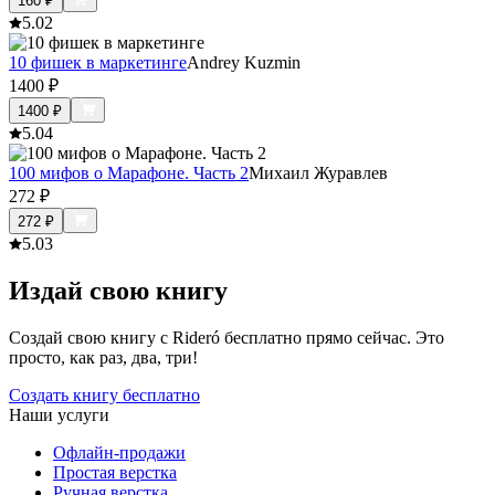
160
₽
5.0
2
10 фишек в маркетинге
Andrey Kuzmin
1400
₽
1400
₽
5.0
4
100 мифов о Марафоне. Часть 2
Михаил Журавлев
272
₽
272
₽
5.0
3
Издай свою книгу
Создай свою книгу с Rideró бесплатно прямо сейчас. Это
просто, как раз, два, три!
Создать книгу бесплатно
Наши услуги
Офлайн-продажи
Простая верстка
Ручная верстка