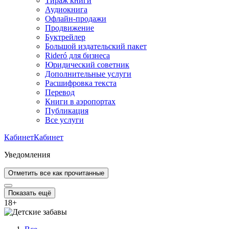
Тираж книги
Аудиокнига
Офлайн-продажи
Продвижение
Буктрейлер
Большой издательский пакет
Rideró для бизнеса
Юридический советник
Дополнительные услуги
Расшифровка текста
Перевод
Книги в аэропортах
Публикация
Все услуги
Кабинет
Кабинет
Уведомления
Отметить все как прочитанные
Показать ещё
18
+