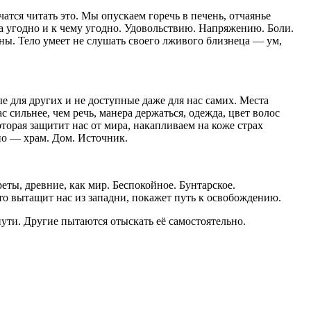
тся читать это. Мы опускаем горечь в печень, отчаянье
уда угодно и к чему угодно. Удовольствию. Напряжению. Боли.
ны. Тело умеет не слушать своего лживого близнеца — ум,
е для других и не доступные даже для нас самих. Места
сильнее, чем речь, манера держаться, одежда, цвет волос
торая защитит нас от мира, накапливаем на коже страх
но — храм. Дом. Источник.
еты, древние, как мир. Беспокойное. Бунтарское.
то вытащит нас из западни, покажет путь к освобождению.
пути. Другие пытаются отыскать её самостоятельно.