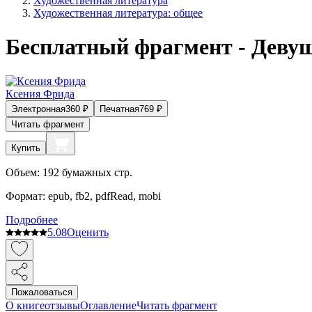
Художественная литература
Художественная литература: общее
Бесплатный фрагмент - Девуш
Ксения Фрида
Электронная
360
₽
Печатная
769
₽
Читать фрагмент
Купить
Объем:
192
бумажных стр.
Формат:
epub, fb2, pdfRead, mobi
Подробнее
5.0
8
Оценить
Пожаловаться
О книге
отзывы
Оглавление
Читать фрагмент