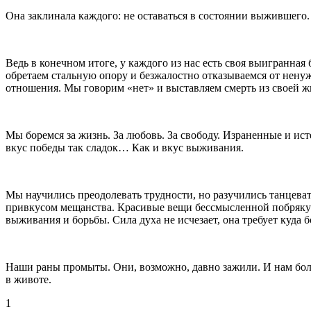
Она заклинала каждого: не оставаться в состоянии выжившего. 
Ведь в конечном итоге, у каждого из нас есть своя выигранная
обретаем стальную опору и безжалостно отказываемся от не
отношения. Мы говорим «нет» и выставляем смерть из своей жи
Мы боремся за жизнь. За любовь. За свободу. Израненные и ист
вкус победы так сладок… Как и вкус выживания.
Мы научились преодолевать трудности, но разучились танцеват
привкусом мещанства. Красивые вещи бессмысленной побрякушко
выживания и борьбы. Сила духа не исчезает, она требует куда 
Наши раны промыты. Они, возможно, давно зажили. И нам боль
в животе.
1