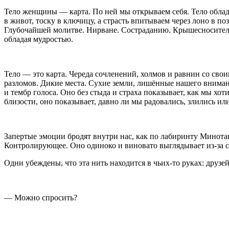
Тело женщины — карта. По ней мы открываем себя. Тело облада
в живот, тоску в ключицу, а страсть впитываем через лоно в п
Глубочайшей молитве. Нирване. Состраданию. Крышесносите
обладая мудростью.
Тело — это карта. Череда со
член
ений, холмов и равнин со свои
разломов. Дикие места. Сухие земли, лишённые нашего внимани
и тембр голоса. Оно без стыда и страха показывает, как мы х
близости, оно показывает, давно ли мы радовались, злились ил
Запертые эмоции бродят внутри нас, как по лабиринту Минотавр
Контролирующее. Оно одиноко и виновато выглядывает из-за с
Одни убеждены, что эта нить находится в чьих-то руках: друзе
— Можно спросить?