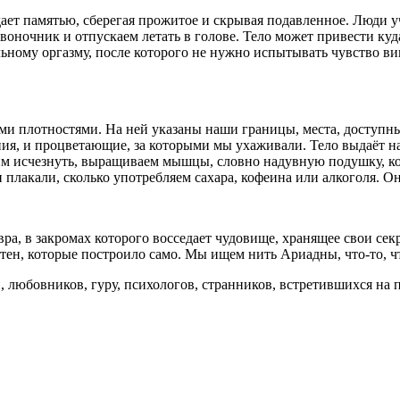
ет памятью, сберегая прожитое и скрывая подавленное. Люди уча
озвоночник и отпускаем летать в голове. Тело может привести к
льному
оргазм
у, после которого не нужно испытывать чувство ви
ми плотностями. На ней указаны наши границы, места, доступны
я, и процветающие, за которыми мы ухаживали. Тело выдаёт нас 
отим исчезнуть, выращиваем мышцы, словно надувную подушку, ко
и плакали, сколько употребляем сахара, кофеина или
алкогол
я. О
а, в закромах которого восседает чудовище, хранящее свои секр
тен, которые построило само. Мы ищем нить Ариадны, что-то, ч
й, любовников, гуру, психологов, странников, встретившихся на 