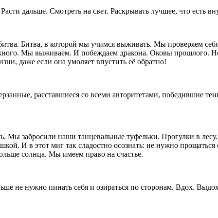
Расти дальше. Смотреть на свет. Раскрывать лучшее, что есть вн
 битва. Битва, в которой мы учимся выживать. Мы проверяем себ
нужного. Мы выживаем. И побеждаем дракона. Оковы прошлого.
зни, даже если она умоляет впустить её обратно!
ерзанные, расставшиеся со всеми авторитетами, победившие тени
ь. Мы забросили наши танцевальные туфельки. Прогулки в лесу.
й. И в этот миг так сладостно осознать: не нужно прощаться с
больше солнца. Мы имеем право на счастье.
ше не нужно пинать себя и озираться по сторонам. Вдох. Выдох