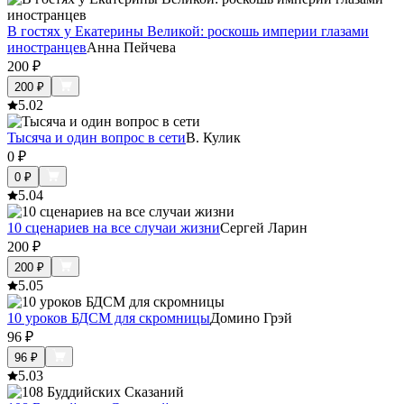
В гостях у Екатерины Великой: роскошь империи глазами
иностранцев
Анна Пейчева
200
₽
200
₽
5.0
2
Тысяча и один вопрос в сети
В. Кулик
0
₽
0
₽
5.0
4
10 сценариев на все случаи жизни
Сергей Ларин
200
₽
200
₽
5.0
5
10 уроков БДСМ для скромницы
Домино Грэй
96
₽
96
₽
5.0
3