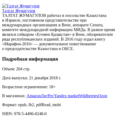
Талгат Жумагулов
ТАЛГАТ ЖУМАГУЛОВ работал в посольстве Казахстана
в Израиле, постоянном представительстве при
международных организациях в Вене, аппарате Сената,
комитете международной информации МИДа. В разное время
являлся собкором «Егемен Қазақстан» в Вене, обозревателем
ряда республиканских изданий. В 2016 году издал книгу
«Марафон-2010» — документальное повествование
о председательстве Казахстана в ОБСЕ.
Подробная информация
Объем:
204
стр.
Дата выпуска:
21 декабря 2018 г.
Возрастное ограничение:
18
+
В магазинах:
Amazon
ЛитРес
Yandex market
Wildberries
Ozon
Формат:
epub, fb2, pdfRead, mobi
ISBN:
978-5-4496-0248-0