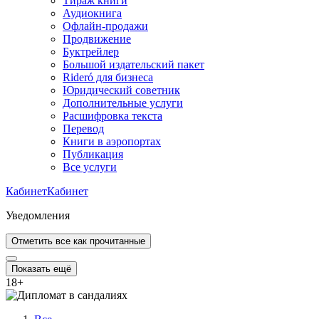
Тираж книги
Аудиокнига
Офлайн-продажи
Продвижение
Буктрейлер
Большой издательский пакет
Rideró для бизнеса
Юридический советник
Дополнительные услуги
Расшифровка текста
Перевод
Книги в аэропортах
Публикация
Все услуги
Кабинет
Кабинет
Уведомления
Отметить все как прочитанные
Показать ещё
18
+