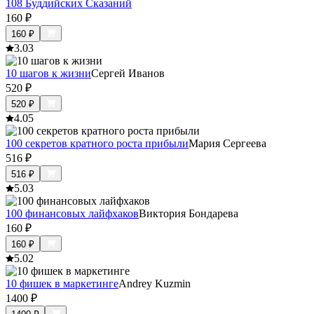
108 Буддийских Сказаний
160
₽
160
₽
3.0
3
10 шагов к жизни
Сергей Иванов
520
₽
520
₽
4.0
5
100 секретов кратного роста прибыли
Мария Сергеева
516
₽
516
₽
5.0
3
100 финансовых лайфхаков
Виктория Бондарева
160
₽
160
₽
5.0
2
10 фишек в маркетинге
Andrey Kuzmin
1400
₽