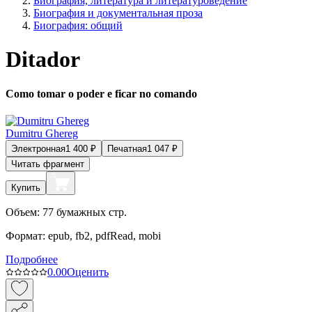
Биография, литература и литературоведение
Биография и документальная проза
Биография: общий
Ditador
Como tomar o poder e ficar no comando
Dumitru Ghereg
Электронная
1 400
₽
Печатная
1 047
₽
Читать фрагмент
Купить
Объем:
77
бумажных стр.
Формат:
epub, fb2, pdfRead, mobi
Подробнее
0.0
0
Оценить