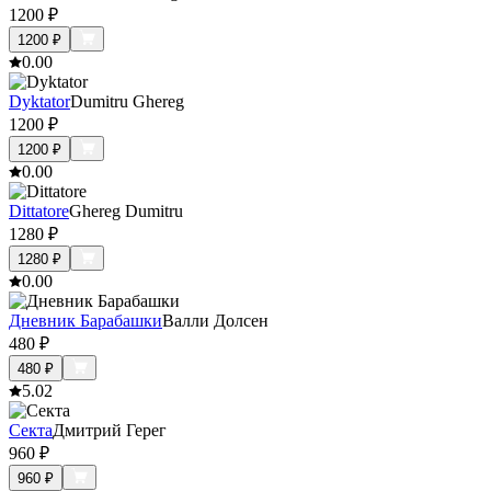
1200
₽
1200
₽
0.0
0
Dyktator
Dumitru Ghereg
1200
₽
1200
₽
0.0
0
Dittatore
Ghereg Dumitru
1280
₽
1280
₽
0.0
0
Дневник Барабашки
Валли Долсен
480
₽
480
₽
5.0
2
Cекта
Дмитрий Герег
960
₽
960
₽