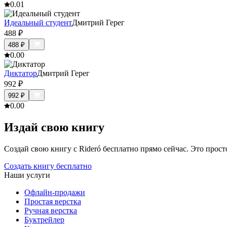
0.0
1
Идеальный студент
Дмитрий Герег
488
₽
488
₽
0.0
0
Диктатор
Дмитрий Герег
992
₽
992
₽
0.0
0
Издай свою книгу
Создай свою книгу с Rideró бесплатно прямо сейчас. Это просто,
Создать книгу бесплатно
Наши услуги
Офлайн-продажи
Простая верстка
Ручная верстка
Буктрейлер