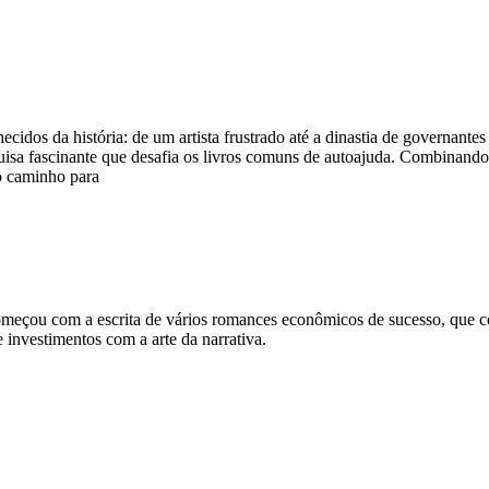
idos da história: de um artista frustrado até a dinastia de governantes 
quisa fascinante que desafia os livros comuns de autoajuda. Combinan
 o caminho para
 começou com a escrita de vários romances econômicos de sucesso, que c
 investimentos com a arte da narrativa.