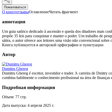
Пожаловаться
О книге
отзывы
Оглавление
Читать фрагмент
аннотация
Um guia satírico dedicado à ascensão e queda dos ditadores mais conhec
propõe 35 leis para conquistar e manter o poder. Um trabalho de pes
sátira, o autor oferece aos leitores uma visão não convencional sobre
Книга публикуется в авторской орфографии и пунктуации
Автор
Dumitru Ghereg
Dumitru Ghereg é escritor, investidor e trader. A carreira de Dmitry
combina habilmente o conhecimento profissional na área de finanças e
Подробная информация
Объем:
77
стр.
Дата выпуска:
4 апреля 2025 г.