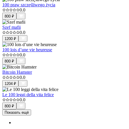
100 praw szczęśliwego życia
0.0
800
₽
Szef mafii
0.0
1200
₽
100 lois d’une vie heureuse
0.0
800
₽
Bitcoin Hamster
0.0
1204
₽
Le 100 leggi della vita felice
0.0
800
₽
Показать ещё