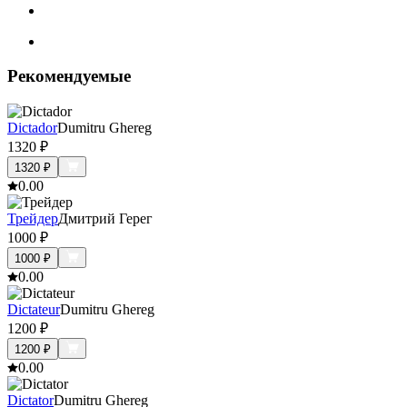
Рекомендуемые
Dictador
Dumitru Ghereg
1320
₽
1320
₽
0.0
0
Трейдер
Дмитрий Герег
1000
₽
1000
₽
0.0
0
Dictateur
Dumitru Ghereg
1200
₽
1200
₽
0.0
0
Dictator
Dumitru Ghereg