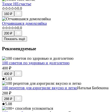
Тихое НЕсчастье
0.0
160
₽
Отчаявшаяся домохозяйка
0.0
200
₽
Показать ещё
Рекомендуемые
100 советов по здоровью и долголетию
400
₽
400
₽
5.0
3
100 рецептов для аэрогриля: вкусно и легко
Наталья Бибекина
288
₽
288
₽
5.0
8