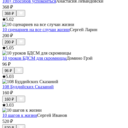
100+ способов успокоиться
Анастасия Левандовски
368
₽
368
₽
5.0
2
10 сценариев на все случаи жизни
Сергей Ларин
200
₽
200
₽
5.0
5
10 уроков БДСМ для скромницы
Домино Грэй
96
₽
96
₽
5.0
3
108 Буддийских Сказаний
160
₽
160
₽
3.0
3
10 шагов к жизни
Сергей Иванов
520
₽
520
₽