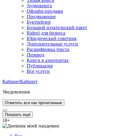
Тираж книги
Аудиокнига
Офлайн-продажи
Продвижение
Буктрейлер
Большой издательский пакет
Rideró для бизнеса
Юридический советник
Дополнительные услуги
Расшифровка текста
Перевод
Книги в аэропортах
Публикация
Все услуги
Кабинет
Кабинет
Уведомления
Отметить все как прочитанные
Показать ещё
18
+