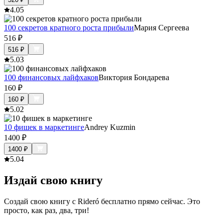
4.0
5
100 секретов кратного роста прибыли
Мария Сергеева
516
₽
516
₽
5.0
3
100 финансовых лайфхаков
Виктория Бондарева
160
₽
160
₽
5.0
2
10 фишек в маркетинге
Andrey Kuzmin
1400
₽
1400
₽
5.0
4
Издай свою книгу
Создай свою книгу с Rideró бесплатно прямо сейчас. Это
просто, как раз, два, три!