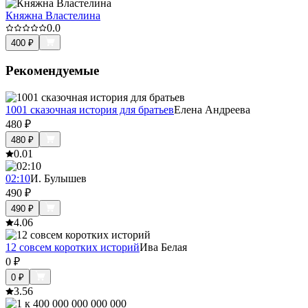
Княжна Властелина
0.0
400
₽
Рекомендуемые
1001 сказочная история для братьев
Елена Андреева
480
₽
480
₽
0.0
1
02:10
И. Булышев
490
₽
490
₽
4.0
6
12 совсем коротких историй
Ива Белая
0
₽
0
₽
3.5
6