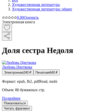
Все
Художественная литература
Художественная литература: общее
0.0
0
Оценить
Электронная книга
Доля сестра Недоля
Любовь Цветкова
Электронная
240
₽
Печатная
640
₽
Формат:
epub, fb2, pdfRead, mobi
Объем:
86
бумажных стр.
Подробнее
Пожаловаться
Читать фрагмент