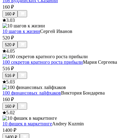
108 Буддийских Сказаний
160
₽
160
₽
3.0
3
10 шагов к жизни
Сергей Иванов
520
₽
520
₽
4.0
5
100 секретов кратного роста прибыли
Мария Сергеева
516
₽
516
₽
5.0
3
100 финансовых лайфхаков
Виктория Бондарева
160
₽
160
₽
5.0
2
10 фишек в маркетинге
Andrey Kuzmin
1400
₽
1400
₽