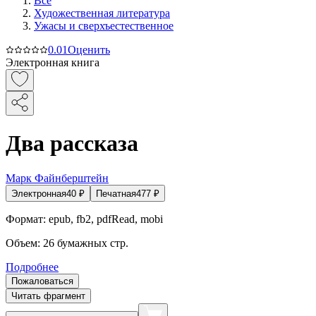
Все
Художественная литература
Ужасы и сверхъестественное
0.0
1
Оценить
Электронная книга
Два рассказа
Марк Файнберштейн
Электронная
40
₽
Печатная
477
₽
Формат:
epub, fb2, pdfRead, mobi
Объем:
26
бумажных стр.
Подробнее
Пожаловаться
Читать фрагмент