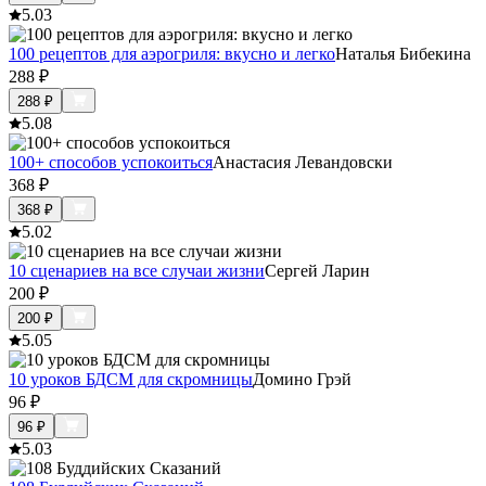
5.0
3
100 рецептов для аэрогриля: вкусно и легко
Наталья Бибекина
288
₽
288
₽
5.0
8
100+ способов успокоиться
Анастасия Левандовски
368
₽
368
₽
5.0
2
10 сценариев на все случаи жизни
Сергей Ларин
200
₽
200
₽
5.0
5
10 уроков БДСМ для скромницы
Домино Грэй
96
₽
96
₽
5.0
3