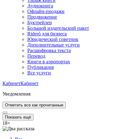
Тираж книги
Аудиокнига
Офлайн-продажи
Продвижение
Буктрейлер
Большой издательский пакет
Rideró для бизнеса
Юридический советник
Дополнительные услуги
Расшифровка текста
Перевод
Книги в аэропортах
Публикация
Все услуги
Кабинет
Кабинет
Уведомления
Отметить все как прочитанные
Показать ещё
18
+